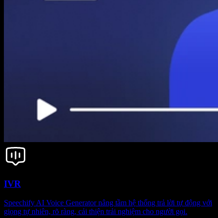
IVR
Speechify AI Voice Generator nâng tầm hệ thống trả lời tự động với
giọng tự nhiên, rõ ràng, cải thiện trải nghiệm cho người gọi.