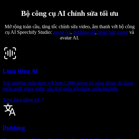
Bộ công cụ AI chỉnh sửa tối ưu
Mở rộng toàn cầu, tăng tốc chỉnh sửa video, âm thanh với bộ công
cụ AI Speechify Studio:
giọng AI
,
dubbing AI
,
nhân bản giọng
và
avatar AI.
Lồng tiếng AI
Trải nghiệm chân thực với hơn 1.000 giọng AI sống động, đa dạng
ngôn ngữ, vùng miền, sắc thái giúp nội dung cuốn hút hơn.
Xem lồng tiếng AI
Dubbing