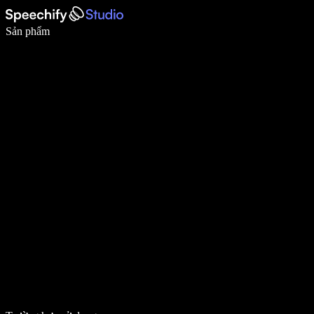
Viết nhanh gấp 5 lần với tính năng nhập bằng giọng nói
Sản phẩm
Tìm hiểu thêm