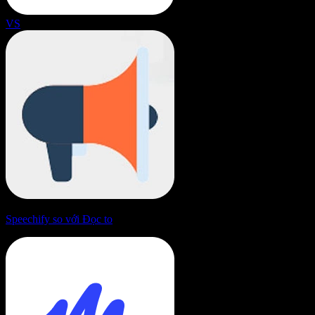
VS
Speechify so với Đọc to