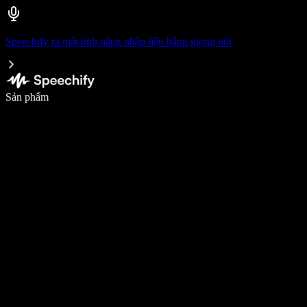
Speechify ra mắt tính năng nhập liệu bằng giọng nói
Viết nhanh gấp 5 lần với tính năng nhập bằng giọng nói
Sản phẩm
Tìm hiểu thêm