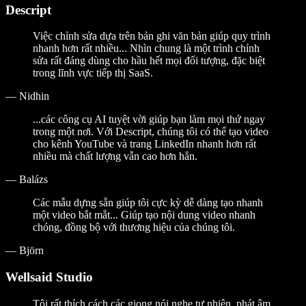
Descript
Việc chỉnh sửa dựa trên bản ghi văn bản giúp quy trình
nhanh hơn rất nhiều... Nhìn chung là một trình chỉnh
sửa rất đáng dùng cho hầu hết mọi đối tượng, đặc biệt
trong lĩnh vực tiếp thị SaaS.
—
Nidhin
...các công cụ AI tuyệt vời giúp bạn làm mọi thứ ngay
trong một nơi. Với Descript, chúng tôi có thể tạo video
cho kênh YouTube và trang LinkedIn nhanh hơn rất
nhiều mà chất lượng vẫn cao hơn hẳn.
—
Balázs
Các mẫu dựng sẵn giúp tôi cực kỳ dễ dàng tạo nhanh
một video bắt mắt... Giúp tạo nội dung video nhanh
chóng, đồng bộ với thương hiệu của chúng tôi.
—
Björn
Wellsaid Studio
Tôi rất thích cách các giọng nói nghe tự nhiên, phát âm