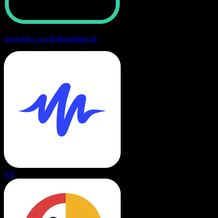
Speechify so với Resemble AI
VS