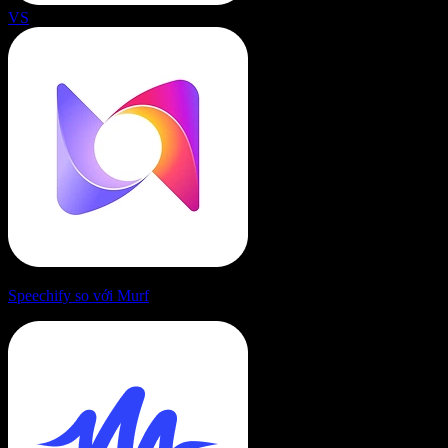
VS
Speechify so với Murf