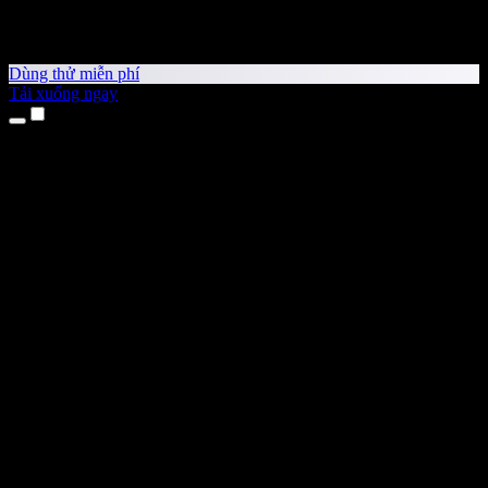
Dùng thử miễn phí
Tải xuống ngay
Sản phẩm
Chuyển văn bản thành giọng nói
Ứng dụng cho iPhone & iPad
Ứng dụng Android
Tiện ích cho Chrome
Tiện ích cho Edge
Ứng dụng web
Ứng dụng cho Mac