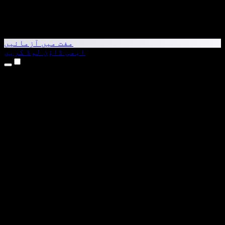
مفت میں آزمائیں
ابھی ڈاؤن لوڈ کریں
مصنوعات
متن کو آواز میں بدلیں
iPhone اور iPad ایپس
Android ایپ
Chrome ایکسٹینشن
Edge ایکسٹینشن
ویب ایپ
Mac ایپ