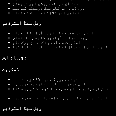
بلٹ ان ٹرانسکرپشن اور کیپشنز
اوورڈب وائس کلوننگ درستگی کے لیے
تعاون اور کلاؤڈ شیئرنگ کے ٹولز
ویل سیڈ اسٹوڈیو
انتہائی حقیقت کے قریب آواز کا معیار
پیشہ ورانہ آوازوں کا وسیع انتخاب
اسکرپٹ سے آڈیو تک آسان ورک فلو
کاروباری استعمال کے کیسز کے لیے بنایا گیا
نقصانات
ڈسکرپٹ
جدید فیچرز کے لیے لاگت زیادہ ہے
کئی فیچرز کے لیے انٹرنیٹ لازمی ہے
نان ایڈیٹرز کے لیے سیکھنا کچھ مشکل ہو سکتا
ہے
باریک بینی سے کنٹرول کے اختیارات محدود ہیں
ویل سیڈ اسٹوڈیو