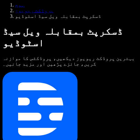
Samba وائس ایجنٹس
ہوم
ڈویلپرز کے لیے Speechify
پروڈکٹ ریویوز
ڈسکرپٹ بمقابلہ ویل سیڈ اسٹوڈیو
ڈسکرپٹ بمقابلہ ویل سیڈ
اسٹوڈیو
بہترین پروڈکٹ ریویوز دیکھیں، پروڈکٹس کا موازنہ
کریں، جائزے پڑھیں اور مزید جانیں۔