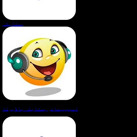
بمقابلہ
اسپیچیفائی بمقابلہ بالابوکا