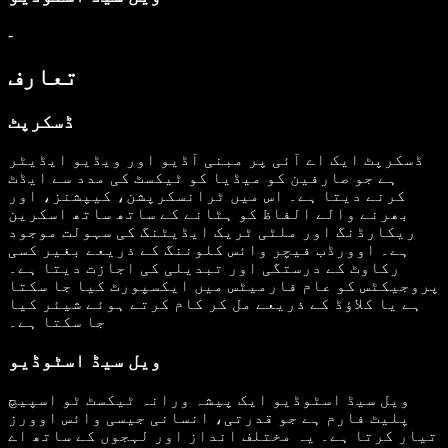
-
تعارف
ڈسکرپٹ
ڈسکرپٹ ایک اے آئی پر مبنی آڈیو اور ویڈیو ایڈیٹر
ہے جو صارفین کو میڈیا کو ٹیکسٹ کی مدد سے ایڈٹ
کرنے دیتا ہے۔ اس میں ٹرانسکرپشن، کیپشنز، اور
بھرنے والے الفاظ کو ہٹانے کے ساتھ ساتھ اسکرین
ریکارڈنگ اور ملٹی ٹریک ایڈیٹنگ کی سہولت موجود
ہے۔ اوورڈب فیچر وائس کلوننگ کے ذریعے بغیر کسی
رکاوٹ کے درستگی اور تبدیلی کی اجازت دیتا ہے۔
پروجیکٹس کو عام فارمیٹس میں ایکسپورٹ کیا جا سکتا
ہے یا کلاؤڈ کے ذریعے مل کر کام کرتے ہوئے شیئر کیا
جا سکتا ہے۔
ویل سیڈ اسٹوڈیو
ویل سیڈ اسٹوڈیو ایک پیشہ ورانہ ٹیکسٹ ٹو اسپیچ
پلیٹ فارم ہے جو قدرتی، انسانی جیسی وائس اوورز
تیار کرتا ہے۔ یہ مختلف انداز اور لہجوں کے ساتھ اے