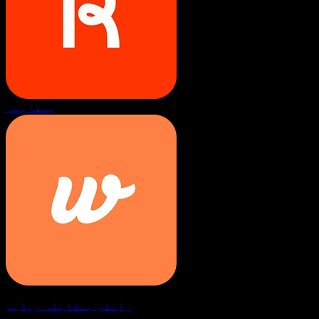
بمقابلہ
رائٹر بمقابلہ ویڈیو