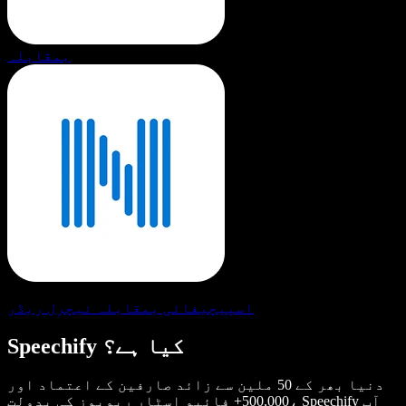
بمقابلہ
اسپیچیفائی بمقابلہ نیچرل ریڈر
Speechify کیا ہے؟
دنیا بھر کے 50 ملین سے زائد صارفین کے اعتماد اور
500,000+ فائیو اسٹار ریویوز کی بدولت، Speechify آپ