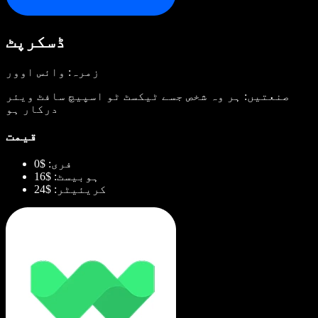
ڈسکرپٹ
زمرہ: وائس اوور
صنعتیں: ہر وہ شخص جسے ٹیکسٹ ٹو اسپیچ سافٹ ویئر
درکار ہو
قیمت
فری: $0
ہوبیسٹ: $16
کریئیٹر: $24