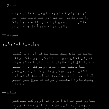
بالاژ
—
ٹیمپلیٹس کے ذریعے اچھی دکھائی دینے
والی ویڈیو آسانی اور تیزی سے تیار ہو
جاتی ہے... ہمیں اپنے برانڈ سے ہم آہنگ
ویڈیو مواد فوراً مل جاتا ہے۔
بیورن
—
ویل سیڈ اسٹوڈیو
مجھے یہ بات بہت پسند ہے کہ آوازیں کتنی
قدرتی لگتی ہیں۔ ادائیگی اور ہلکے وقفے
اسے بالکل ایک حقیقی انسان کی گفتگو جیسا
بنا دیتے ہیں، صرف روبوٹک آواز نہیں
لگتی۔ میں اس کی رفتار کے لیے بھی شکر
گزار ہوں اور سچ کہوں تو اب میں کوئی اور
پلیٹ فارم استعمال کرنے کا سوچ بھی نہیں
سکتا۔
عماد
—
ہماری ٹیم نے اے آئی وائس اوور کے لیے کئی
سروسز آزمائیں جن کے نتائج مختلف رہے۔