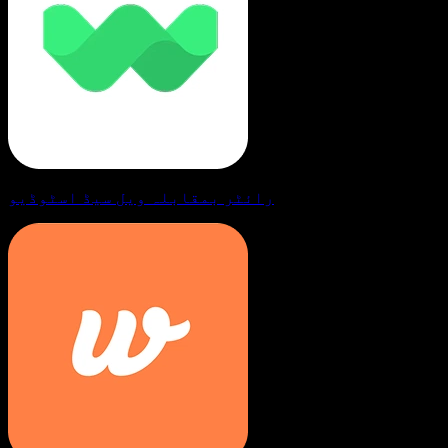
رائٹر بمقابلہ ویل سیڈ اسٹوڈیو