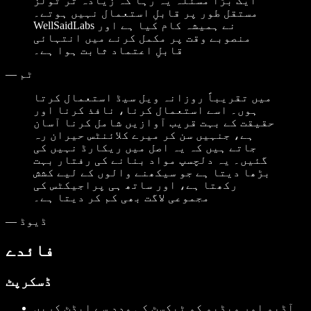
ایک بڑا مسئلہ یہ رہا کہ زیادہ تر ٹولز
مستقل طور پر قابلِ استعمال نہیں ہوتے۔
WellSaidLabs نے ہمیشہ کام کیا ہے اور
منصوبے وقت پر مکمل کرنے میں انتہائی
قابلِ اعتماد ثابت ہوا ہے۔
ٹم
—
میں تقریباً روزانہ ویل سیڈ استعمال کرتا
ہوں۔ اسے استعمال کرنا، نافذ کرنا اور
حقیقت کے بہت قریب آوازیں شامل کرنا آسان
ہے، جنہیں سن کر میرے کلائنٹس حیران رہ
جاتے ہیں کہ یہ اصل میں ریکارڈ نہیں کی
گئیں۔ یہ دلچسپ مواد بنانے کی رفتار بہت
بڑھا دیتا ہے جو سیکھنے والوں کے لیے کشش
رکھتا ہے، اور ساتھ ہی پراجیکٹس کی
مجموعی لاگت بھی کم کر دیتا ہے۔
ڈیوڈ
—
فائدے
ڈسکرپٹ
آڈیو اور ویڈیو کو ٹیکسٹ کی مدد سے ایڈٹ کریں