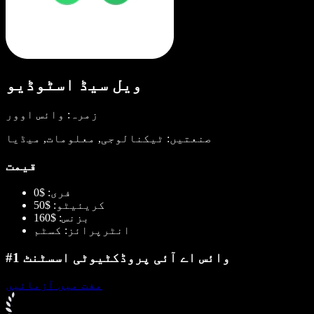
ویل سیڈ اسٹوڈیو
زمرہ: وائس اوور
صنعتیں: ٹیکنالوجی, معلومات, میڈیا
قیمت
فری: $0
کریئیٹو: $50
بزنس: $160
انٹرپرائز: کسٹم
#1 وائس اے آئی پروڈکٹیوٹی اسسٹنٹ
مفت میں آزمائیں