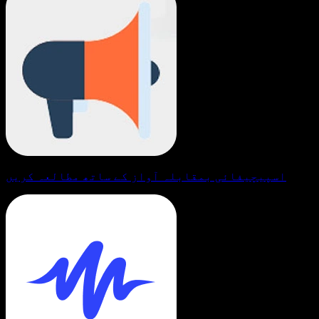
اسپیچیفائی بمقابلہ آواز کے ساتھ مطالعہ کریں