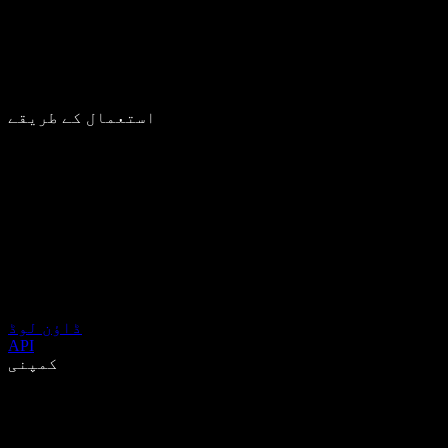
استعمال کے طریقے
ڈاؤن لوڈ
API
کمپنی