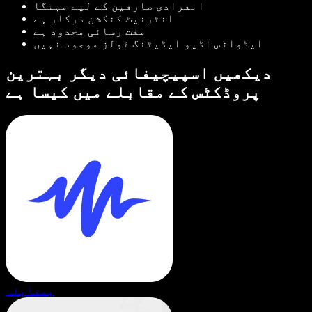
انفرادی صارفین کے لیے مہنگا
انٹرنیٹ کنکشن درکار ہے
مفت رسائی محدود ہے
ایڈوانس آڈیو ایڈیٹنگ ٹولز موجود نہیں
دیکھیں اسپیچیفائی دیگر بہترین
پروڈکٹس کے مقابلے میں کیسا ہے
بمقابلہ