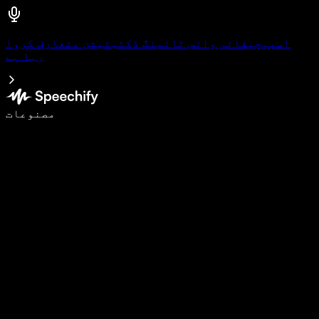
اسپیچیفائی وائس ٹائپنگ ڈکٹیٹیشن متعارف کروا
رہا ہے
وائس ٹائپنگ کے ساتھ 5 گنا تیزی سے لکھیں
مصنوعات
مزید جانیں