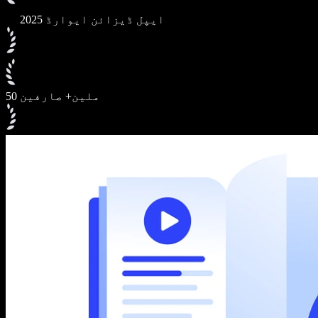
2025 ایپل ڈیزائن ایوارڈ
50 ملین+ صارفین