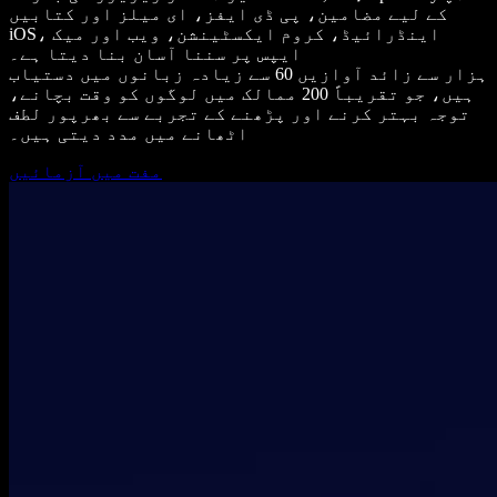
کے لیے مضامین، پی ڈی ایفز، ای میلز اور کتابیں
iOS، اینڈرائیڈ، کروم ایکسٹینشن، ویب اور میک
ایپس پر سننا آسان بنا دیتا ہے۔
ہزار سے زائد آوازیں 60 سے زیادہ زبانوں میں دستیاب
ہیں، جو تقریباً 200 ممالک میں لوگوں کو وقت بچانے،
توجہ بہتر کرنے اور پڑھنے کے تجربے سے بھرپور لطف
اٹھانے میں مدد دیتی ہیں۔
مفت میں آزمائیں