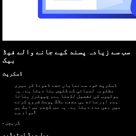
سب سے زیادہ پسند کیے جانے والے فیڈ
بیک
ڈسکرپٹ
ڈسکرپٹ خود سے نمایاں حصے ڈھونڈ کر میری
مطلوبہ لمبائی کے کلپس بنا دیتا ہے۔ یہ
یوٹیوب کی تفصیل لکھتا ہے، چیپٹرز بناتا
ہے، اور ساتھ ہی مجھے بلاگ پوسٹ شروع کرنے
میں بھی مدد دیتا ہے۔ یہ سب کچھ، بس ایک ہی
مواد سے!
گریچن
-
ویل سیڈ اسٹوڈیو