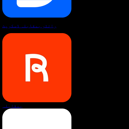
رائٹر بمقابلہ ڈسکرپٹ
بمقابلہ