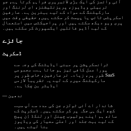
آئی وائسز کی ایک بڑی لائبریری فراہم کرتا ہے، جو
تربیتی ویڈیوز، پریزنٹیشنز، ای لرننگ اور
مارکیٹنگ کے مواد کے لیے بہترین ہے۔ صارفین
اسکرپٹس ٹائپ یا پیسٹ کر سکتے ہیں، حقیقی وقت میں
پری ویو دیکھ سکتے ہیں اور پراجیکٹس میں استعمال
کے لیے آڈیو فائلیں ایکسپورٹ کر سکتے ہیں۔
جائزے
ڈسکرپٹ
ٹرانسکرپشن پر مبنی ایڈیٹنگ کی وجہ سے
پورا عمل کافی تیز ہو جاتا ہے... مجموعی
طور پر، زیادہ تر صارفین، خاص طور پر SaaS
مارکیٹنگ میں، کے لیے یہ تقریباً لازمی
ایڈیٹر بن چکا ہے۔
ندھین
—
...شاندار اے آئی ٹولز، جن کی مدد سے آپ سب
کچھ ایک ہی جگہ پر کر سکتے ہیں۔ ڈسکرپٹ کے
ساتھ ہم اپنے یوٹیوب چینل اور لنکڈ اِن پیج
کے لیے بہت جلد اور اعلیٰ معیار کی ویڈیوز
بنا لیتے ہیں۔