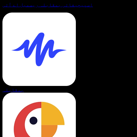
اسپیچیفائی بمقابلہ ریسمبل اے آئی
بمقابلہ