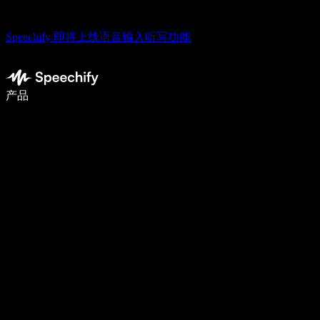
Speechify 即将上线语音输入听写功能
语音输入，让你写作速度快 5 倍
产品
了解更多