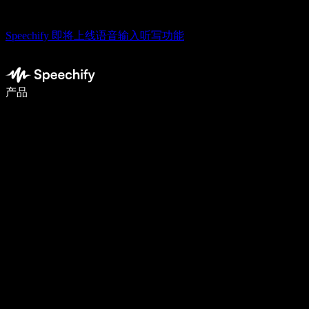
Speechify 即将上线语音输入听写功能
语音输入，让你写作速度快 5 倍
产品
了解更多