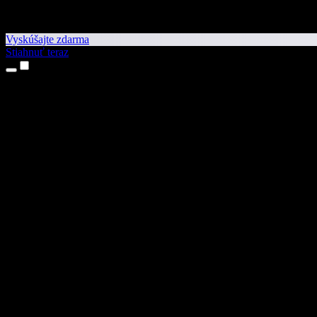
Vyskúšajte zdarma
Stiahnuť teraz
Produkty
Prevod textu na reč
Aplikácie pre iPhone a iPad
Aplikácia pre Android
Rozšírenie pre Chrome
Rozšírenie pre Edge
Webová aplikácia
Aplikácia pre Mac
Aplikácia pre Windows