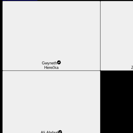
Gwyneth
Herečka
Z
Ali Abdaal