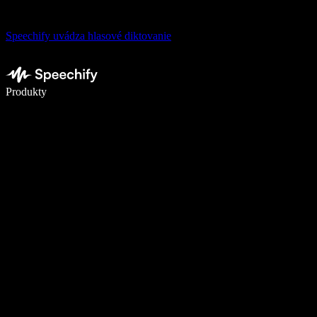
Speechify uvádza hlasové diktovanie
Píšte 5× rýchlejšie pomocou hlasového diktovania
Produkty
Zistiť viac