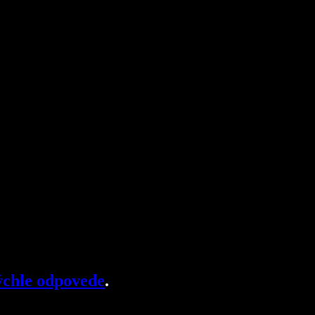
chle odpovede
.