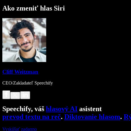
Ako zmeniť hlas Siri
Cliff Weitzman
CEO/Zakladateľ Speechify
Speechify, váš
hlasový AI
asistent
prevod textu na reč
.
Diktovanie hlasom
.
Rý
Vyskúšať zadarmo