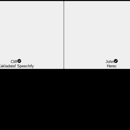
Cliff
John
akladateľ Speechify
Herec