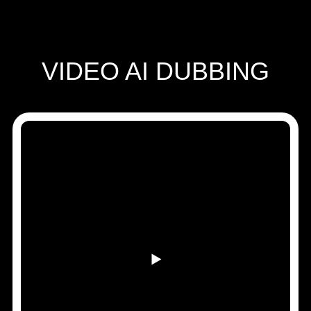
Speechify for Work
Speechify DSA 方案
SIMBA 语音助手
Speechify 开发者平台
VIDEO AI DUBBING