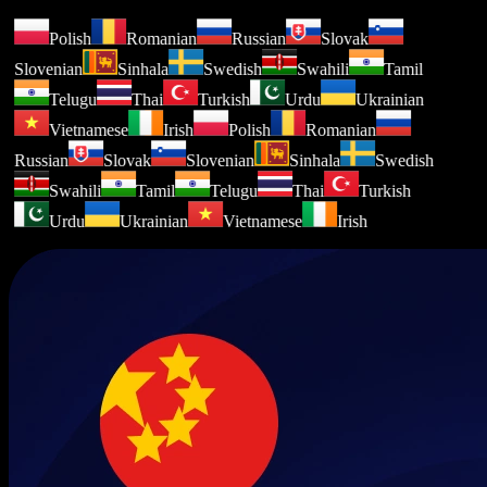
Polish
Romanian
Russian
Slovak
Slovenian
Sinhala
Swedish
Swahili
Tamil
Telugu
Thai
Turkish
Urdu
Ukrainian
Vietnamese
Irish
Polish
Romanian
Russian
Slovak
Slovenian
Sinhala
Swedish
Swahili
Tamil
Telugu
Thai
Turkish
Urdu
Ukrainian
Vietnamese
Irish