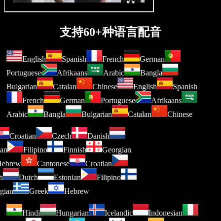
支持60+种语言配音
English
Spanish
French
German
Portuguese
Afrikaans
Arabic
Bangla
Bulgarian
Catalan
Chinese
English
Spanish
French
German
Portuguese
Afrikaans
Arabic
Bangla
Bulgarian
Catalan
Chinese
Croatian
Czech
Danish
nian
Filipino
Finnish
Georgian
Hebrew
Cantonese
Croatian
sh
Dutch
Estonian
Filipino
rgian
Greek
Hebrew
Hindi
Hungarian
Icelandic
Indonesian