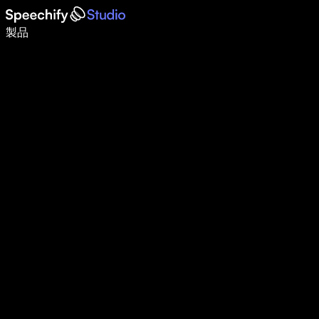
音声入力で5倍速く書ける
製品
詳しく見る