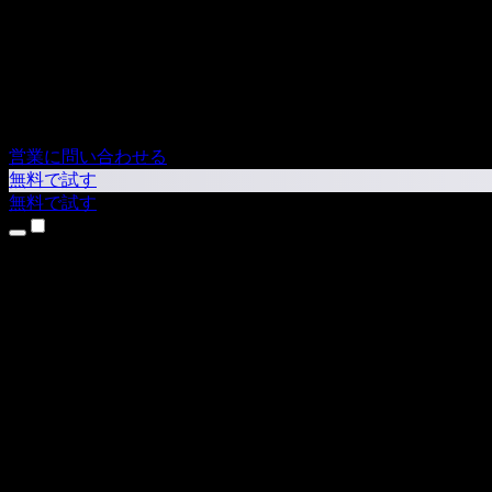
営業に問い合わせる
無料で試す
無料で試す
製品
テキスト読み上げ
iPhone・iPadアプリ
Androidアプリ
Chrome拡張機能
Edge拡張機能