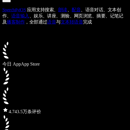
Speechify
iOS
应用支持搜索、
朗读
、
配音
、语音对话、文本创
作、
语音输入
、娱乐、讲座、测验、网页浏览、摘要、记笔记
及
播客制作
，全部通过
语音
与
文本转语音
完成
今日 App
App Store
4.7
43.5万条评价