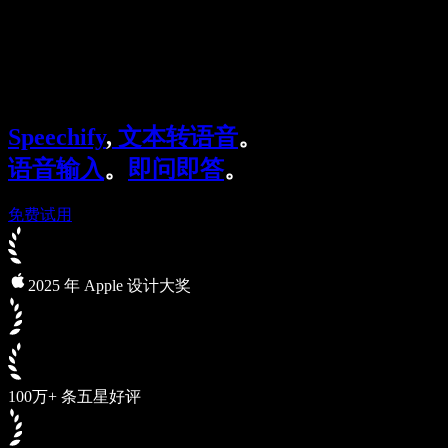
Speechify 企业及教育版
Speechify for Work
Speechify DSA 方案
SIMBA 语音助手
Speechify
,
文本转语音
。
Speechify 开发者平台
语音输入
。
即问即答
。
免费试用
2025 年 Apple 设计大奖
100万+ 条五星好评