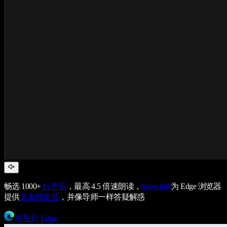
畅选 1000+
AI 声音
，最高 4.5 倍速朗读，
Speechify
为 Edge 浏览器
提供
文本转语音
，并像导师一样答疑解惑
添加到 Edge