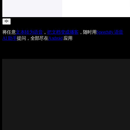
将任意
文本转为语音
，
把文档变成播客
，随时用
Speechify 语音
AI 助手
提问，全部尽在
Android
应用