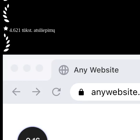
4.6
21 tūkst. atsiliepimų