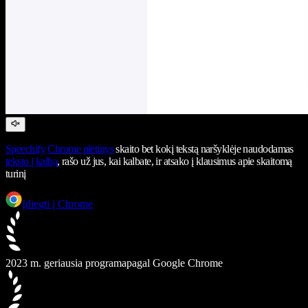
Speechify
Chrome plėtinys
skaito bet kokį tekstą naršyklėje naudodamas
teksto į kalbą
, rašo už jus, kai kalbate, ir atsako į klausimus apie skaitomą
turinį
Įdiegti į Chrome
2023 m. geriausia programa
pagal Google Chrome