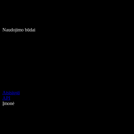
Naudojimo būdai
Atsisiųsti
API
Įmonė