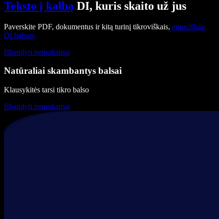
Teksto į kalbą
DI, kuris skaito už jus
Paverskite PDF, dokumentus ir kitą turinį tikroviškais,
emociškais
DI balsais
Išbandyti nemokamai
Natūraliai skambantys balsai
Klausykitės tarsi tikro balso
Išbandyti nemokamai