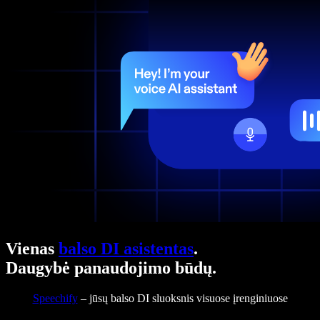
Vienas
balso DI asistentas
.
Daugybė panaudojimo būdų.
Speechify
– jūsų balso DI sluoksnis visuose įrenginiuose