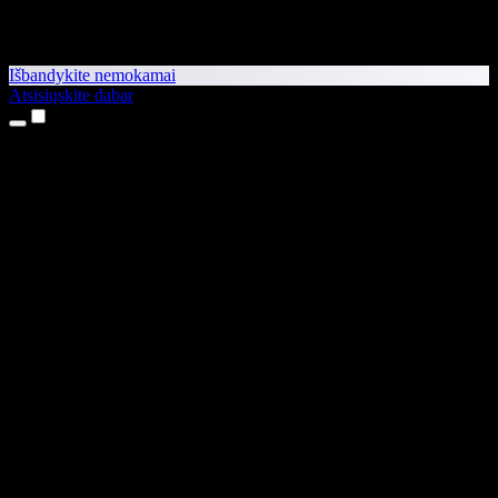
Išbandykite nemokamai
Atsisiųskite dabar
Produktai
Teksto skaitymas balsu
iPhone ir iPad programėlės
Android programėlė
Chrome plėtinys
Edge plėtinys
Interneto programėlė
Mac programėlė
Windows programėlė