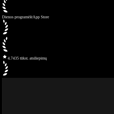
Dienos programėlė
App Store
4.7
435 tūkst. atsiliepimų