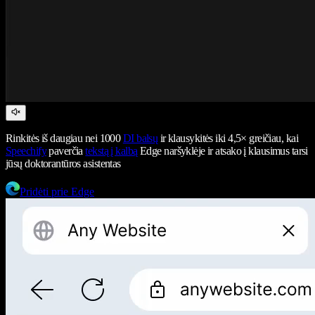
Rinkitės iš daugiau nei 1000
DI balsų
ir klausykitės iki 4,5× greičiau, kai
Speechify
paverčia
tekstą į kalbą
Edge naršyklėje ir atsako į klausimus tarsi
jūsų doktorantūros asistentas
Pridėti prie Edge