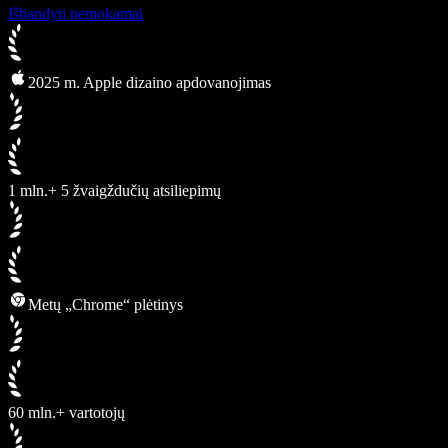
Išbandyti nemokamai
2025 m. Apple dizaino apdovanojimas
1 mln.+ 5 žvaigždučių atsiliepimų
Metų „Chrome“ plėtinys
60 mln.+ vartotojų