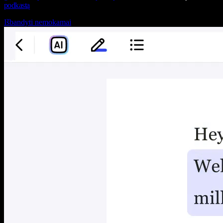
podkastą
Išbandyti nemokamai