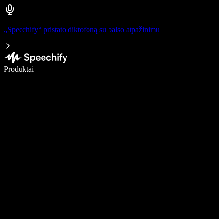
„Speechify“ pristato diktofoną su balso atpažinimu
Rašykite 5× greičiau naudodami diktavimą balsu
Produktai
Sužinokite daugiau