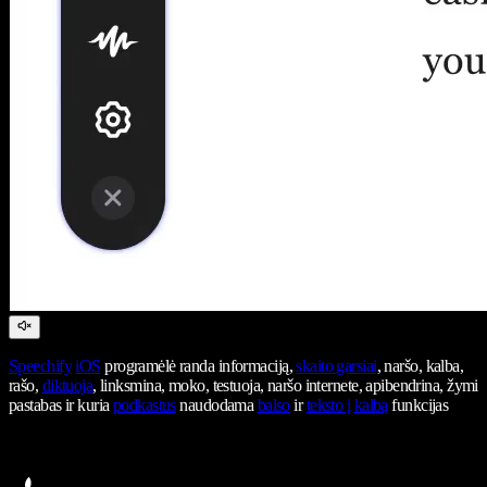
Speechify
iOS
programėlė randa informaciją,
skaito garsiai
, naršo, kalba,
rašo,
diktuoja
, linksmina, moko, testuoja, naršo internete, apibendrina, žymi
pastabas ir kuria
podkastus
naudodama
balso
ir
teksto į kalbą
funkcijas