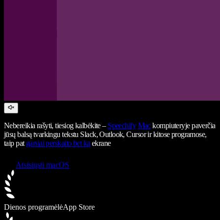
Nebereikia rašyti, tiesiog kalbėkite –
Speechify
Mac
kompiuteryje paverčia
jūsų balsą tvarkingu tekstu Slack, Outlook, Cursor ir kitose programose,
taip pat
garsiai perskaito bet ką
ekrane
Atsisiųsti macOS
Dienos programėlė
App Store