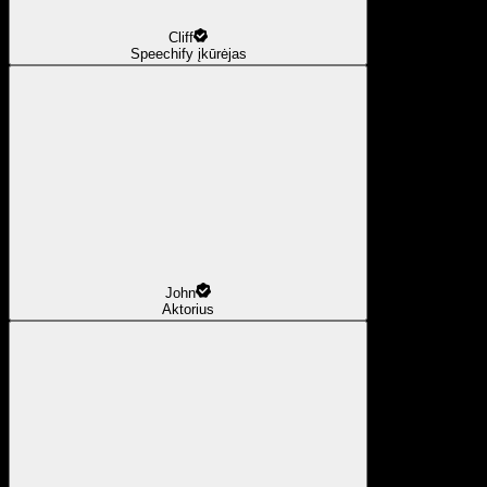
Cliff
Speechify įkūrėjas
John
Aktorius