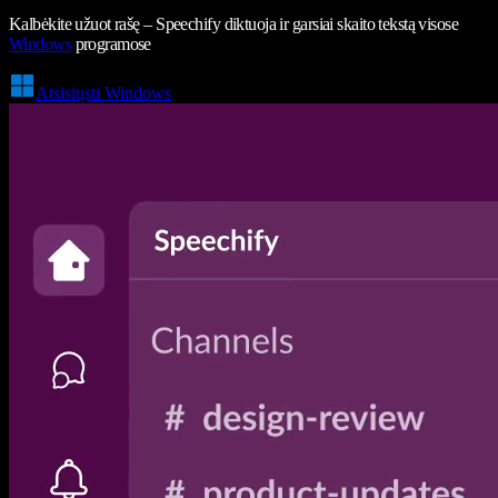
Kalbėkite užuot rašę – Speechify diktuoja ir garsiai skaito tekstą visose
Windows
programose
Atsisiųsti Windows