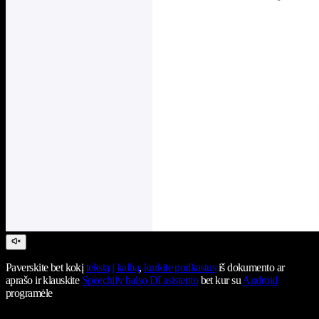
Paverskite bet kokį
tekstą į kalbą
,
kurkite podkastus
iš dokumento ar
aprašo ir klauskite
Speechify balso DI asistento
bet kur su
Android
programėle