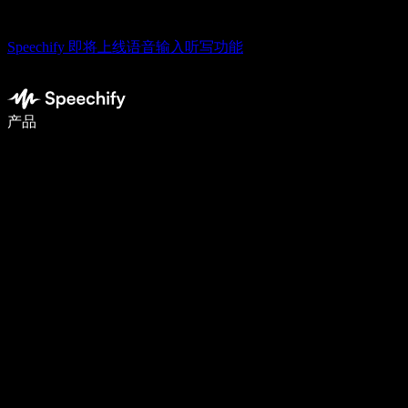
Speechify 即将上线语音输入听写功能
语音输入，让你写作速度快 5 倍
产品
了解更多