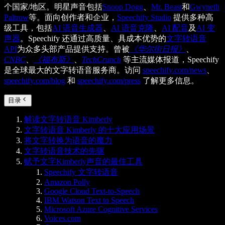
个国家/地区。明星声音包括
Snoop Dogg
、
Mr. Beast
和
Gwyneth
Paltrow
等。面向创作者和企业，
Speechify Studio
提供多种高
级工具，包括
AI 语音生成器
、
AI 语音克隆
、
AI 配音
及
AI 变
声器
。Speechify 还通过高质量、具成本优势的
文字转语音
API
为众多头部产品提供支持。曾被
《华尔街日报》
、
CNBC
、
《福布斯》
、
TechCrunch
等主流媒体报道，Speechify
是全球最大的文字转语音服务商。访问
speechify.com/news
、
speechify.com/blog
和
speechify.com/press
了解更多信息。
目录
解读文字转语音 Kimberly
文字转语音 Kimberly 的十大应用场景
将文字转换为语音的魔力
文字转语音技术的先驱
赋予文字Kimberly声音的最佳工具
Speechify 文字转语音
Amazon Polly
Google Cloud Text-to-Speech
IBM Watson Text to Speech
Microsoft Azure Cognitive Services
Voices.com