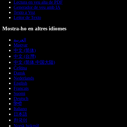
Lectura en veu alta de PDF
Generador de veu amb IA
Texto a Voz
Leitor de Texto
Mostra-ho en altres idiomes
العربية
Magyar
中文 (简体)
中文 (台灣)
中文 (简体 中国大陆)
Čeština
Dansk
Nederlands
English
Français
Suomi
Deutsch
हिन्दी
Italiano
日本語
한국어
Norsk bokmål