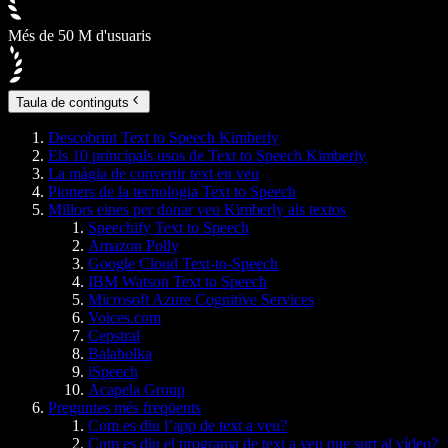
Més de 50 M d'usuaris
Taula de continguts
Descobrint Text to Speech Kimberly
Els 10 principals usos de Text to Speech Kimberly
La màgia de convertir text en veu
Pioners de la tecnologia Text to Speech
Millors eines per donar veu Kimberly als textos
Speechify Text to Speech
Amazon Polly
Google Cloud Text-to-Speech
IBM Watson Text to Speech
Microsoft Azure Cognitive Services
Voices.com
Cepstral
Balabolka
iSpeech
Acapela Group
Preguntes més freqüents
Com es diu l’app de text a veu?
Com es diu el programa de text a veu que surt al vídeo?