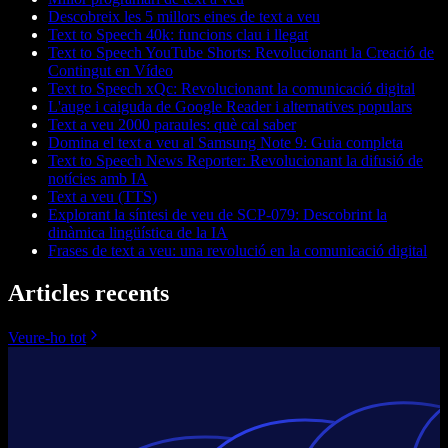
Descobreix les 5 millors eines de text a veu
Text to Speech 40k: funcions clau i llegat
Text to Speech YouTube Shorts: Revolucionant la Creació de
Contingut en Vídeo
Text to Speech xQc: Revolucionant la comunicació digital
L'auge i caiguda de Google Reader i alternatives populars
Text a veu 2000 paraules: què cal saber
Domina el text a veu al Samsung Note 9: Guia completa
Text to Speech News Reporter: Revolucionant la difusió de
notícies amb IA
Text a veu (TTS)
Explorant la síntesi de veu de SCP-079: Descobrint la
dinàmica lingüística de la IA
Frases de text a veu: una revolució en la comunicació digital
Articles recents
Veure-ho tot