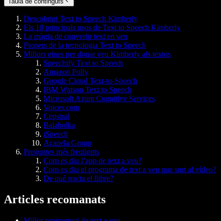
Taula de continguts
Descobrint Text to Speech Kimberly
Els 10 principals usos de Text to Speech Kimberly
La màgia de convertir text en veu
Pioners de la tecnologia Text to Speech
Millors eines per donar veu Kimberly als textos
Speechify Text to Speech
Amazon Polly
Google Cloud Text-to-Speech
IBM Watson Text to Speech
Microsoft Azure Cognitive Services
Voices.com
Cepstral
Balabolka
iSpeech
Acapela Group
Preguntes més freqüents
Com es diu l’app de text a veu?
Com es diu el programa de text a veu que surt al vídeo?
De què tracta el llibre?
Articles recomanats
Millor programari de text a veu