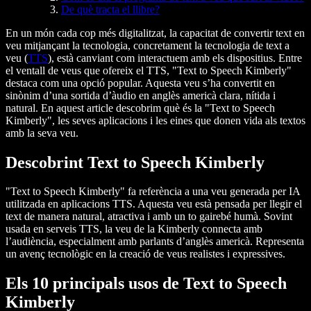
De què tracta el llibre?
En un món cada cop més digitalitzat, la capacitat de convertir text en
veu mitjançant la tecnologia, concretament la tecnologia de text a
veu (
TTS
), està canviant com interactuem amb els dispositius. Entre
el ventall de veus que ofereix el TTS, "Text to Speech Kimberly"
destaca com una opció popular. Aquesta veu s’ha convertit en
sinònim d’una sortida d’àudio en anglès americà clara, nítida i
natural. En aquest article descobrim què és la "Text to Speech
Kimberly", les seves aplicacions i les eines que donen vida als textos
amb la seva veu.
Descobrint Text to Speech Kimberly
"Text to Speech Kimberly" fa referència a una veu generada per IA
utilitzada en aplicacions TTS. Aquesta veu està pensada per llegir el
text de manera natural, atractiva i amb un to gairebé humà. Sovint
usada en serveis TTS, la veu de la Kimberly connecta amb
l’audiència, especialment amb parlants d’anglès americà. Representa
un avenç tecnològic en la creació de veus realistes i expressives.
Els 10 principals usos de Text to Speech
Kimberly