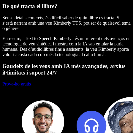
De què tracta el llibre?
Sense detalls concrets, és difícil saber de quin llibre es tracta. Si
s’està narrant amb una veu Kimberly TTS, pot ser de qualsevol tema
o gènere.
En resum, "Text to Speech Kimberly" és un referent dels avenços en
tecnologia de veu sintètica i mostra com la IA sap emular la parla
humana. Des d’audiollibres fins a assistents, la veu Kimberly aporta
valor i acosta cada cop més la tecnologia al caliu humà.
Gaudeix de les veus amb IA més avançades, arxius
il·limitats i suport 24/7
Prova-ho gratis