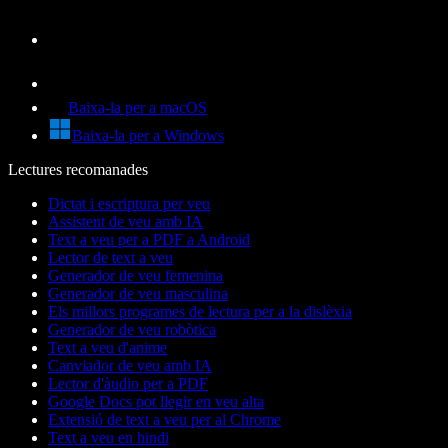
Baixa-la per a macOS
Baixa-la per a Windows
Lectures recomanades
Dictat i escriptura per veu
Assistent de veu amb IA
Text a veu per a PDF a Android
Lector de text a veu
Generador de veu femenina
Generador de veu masculina
Els millors programes de lectura per a la dislèxia
Generador de veu robòtica
Text a veu d'anime
Canviador de veu amb IA
Lector d'àudio per a PDF
Google Docs pot llegir en veu alta
Extensió de text a veu per al Chrome
Text a veu en hindi