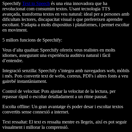
Speechify
Text to Speech
és una eina innovadora que ha
revolucionat com consumim textos. Usant tecnologia TTS
avançada, transforma textos en veu natural: ideal per a persones amb
dificultats lectores, discapacitat visual o que prefereixen aprendre
escoltant. S'adapta a molts dispositius i plataformes, i permet escoltar
en moviment.
5 millors funcions de Speechify
:
Veus d’alta qualitat
: Speechify ofereix veus realistes en molts
idiomes, assegurant una experiència auditiva natural i fàcil
d’entendre.
Integració senzilla
: Speechify s’integra amb navegadors web, mòbils
i més. Pots convertir text de webs, correus, PDFs i altres fonts a veu
gairebé instantàniament.
Control de velocitat
: Pots ajustar la velocitat de la lectura, per
repassar ràpid o escoltar detalladament a un ritme pausat.
Escolta offline
: Un gran avantatge és poder desar i escoltar textos
convertits sense connexió a internet.
Text ressaltat
: El text es ressalta mentre es llegeix, així es pot seguir
visualment i millorar la comprensió.