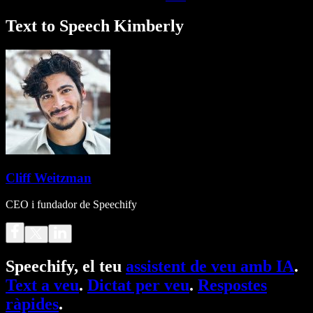
Text to Speech Kimberly
Cliff Weitzman
CEO i fundador de Speechify
Speechify, el teu
assistent de veu amb IA
.
Text a veu
.
Dictat per veu
.
Respostes
ràpides
.