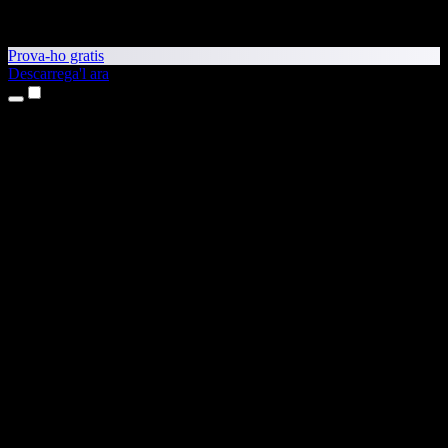
Prova-ho gratis
Descarrega'l ara
Productes
Text a veu
Aplicacions per a iPhone i iPad
Aplicació per a Android
Extensió per al Chrome
Extensió per a l'Edge
Aplicació web
Aplicació per al Mac
Aplicació per al Windows