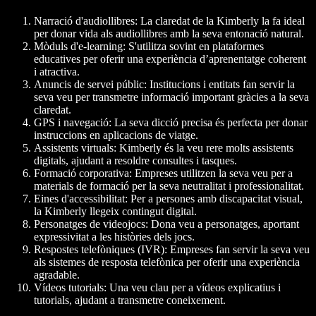
Narració d'audiollibres
: La claredat de la Kimberly la fa ideal
per donar vida als audiollibres amb la seva entonació natural.
Mòduls d'e-learning
: S'utilitza sovint en plataformes
educatives per oferir una experiència d’aprenentatge coherent
i atractiva.
Anuncis de servei públic
: Institucions i entitats fan servir la
seva veu per transmetre informació important gràcies a la seva
claredat.
GPS i navegació
: La seva dicció precisa és perfecta per donar
instruccions en aplicacions de viatge.
Assistents virtuals
: Kimberly és la veu rere molts assistents
digitals, ajudant a resoldre consultes i tasques.
Formació corporativa
: Empreses utilitzen la seva veu per a
materials de formació per la seva neutralitat i professionalitat.
Eines d'accessibilitat
: Per a persones amb discapacitat visual,
la Kimberly llegeix contingut digital.
Personatges de videojocs
: Dona veu a personatges, aportant
expressivitat a les històries dels jocs.
Respostes telefòniques (IVR)
: Empreses fan servir la seva veu
als sistemes de resposta telefònica per oferir una experiència
agradable.
Vídeos tutorials
: Una veu clau per a vídeos explicatius i
tutorials, ajudant a transmetre coneixement.