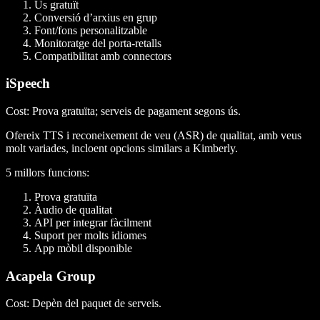
Ús gratuït
Conversió d’arxius en grup
Font/fons personalitzable
Monitoratge del porta-retalls
Compatibilitat amb connectors
iSpeech
Cost
: Prova gratuïta; serveis de pagament segons ús.
Ofereix TTS i reconeixement de veu (ASR) de qualitat, amb veus
molt variades, incloent opcions similars a Kimberly.
5 millors funcions
:
Prova gratuïta
Àudio de qualitat
API per integrar fàcilment
Suport per molts idiomes
App mòbil disponible
Acapela Group
Cost
: Depèn del paquet de serveis.