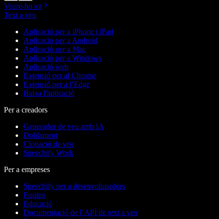
Veure-ho tot
Text a veu
Aplicació per a iPhone i iPad
Aplicació per a Android
Aplicació per a Mac
Aplicació per a Windows
Aplicació web
Extensió per al Chrome
Extensió per a l’Edge
Baixa l'aplicació
Per a creadors
Generador de veu amb IA
Doblament
Clonació de veu
Speechify Work
Per a empreses
Speechify per a desenvolupadors
Equips
Educació
Documentació de l’API de text a veu