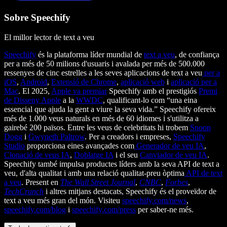
Sobre Speechify
El millor lector de text a veu
Speechify
és la plataforma líder mundial de
text a veu
, de confiança
per a més de 50 milions d'usuaris i avalada per més de 500.000
ressenyes de cinc estrelles a les seves aplicacions de text a veu
per a
iOS
,
Android
,
Extensió de Chrome
,
aplicació web
i
aplicació per a
Mac
. El 2025,
Apple va premiar
Speechify amb el prestigiós
Premi
de Disseny Apple
a la
WWDC
, qualificant-lo com “una eina
essencial que ajuda la gent a viure la seva vida.” Speechify ofereix
més de 1.000 veus naturals en més de 60 idiomes i s'utilitza a
gairebé 200 països. Entre les veus de celebritats hi trobem
Snoop
Dogg
i
Gwyneth Paltrow
. Per a creadors i empreses,
Speechify
Studio
proporciona eines avançades com
Generador de veu IA
,
Clonació de veus IA
,
Doblatge IA
i el seu
Canviador de veu IA
.
Speechify també impulsa productes líders amb la seva API de text a
veu, d'alta qualitat i amb una relació qualitat-preu òptima
API de text
a veu
. Present en
The Wall Street Journal
,
CNBC
,
Forbes
,
TechCrunch
i altres mitjans destacats, Speechify és el proveïdor de
text a veu més gran del món. Visiteu
speechify.com/news
,
speechify.com/blog
i
speechify.com/press
per saber-ne més.