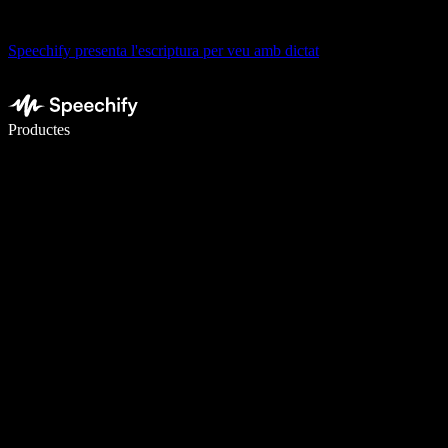
Speechify presenta l'escriptura per veu amb dictat
Escriu 5× més ràpid amb la veu
Productes
Més informació