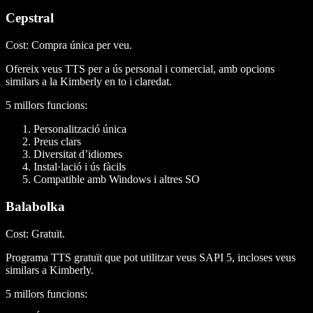
Cepstral
Cost
: Compra única per veu.
Ofereix veus TTS per a ús personal i comercial, amb opcions
similars a la Kimberly en to i claredat.
5 millors funcions
:
Personalització única
Preus clars
Diversitat d’idiomes
Instal·lació i ús fàcils
Compatible amb Windows i altres SO
Balabolka
Cost
: Gratuït.
Programa TTS gratuït que pot utilitzar veus SAPI 5, incloses veus
similars a Kimberly.
5 millors funcions
: