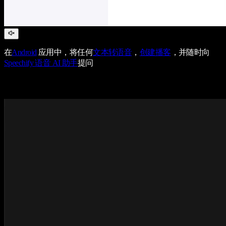
在
Android
应用中，将任何
文本转语音
，
创建播客
，并随时向
Speechify 语音 AI 助手
提问