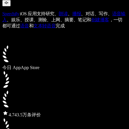
Speechify
iOS 应用支持研究、
朗读
、
播报
、对话、写作、
语音输
入
、娱乐、授课、测验、上网、摘要、笔记和
创建播客
，一切
都可通过
语音
和
文本转语音
完成
今日 App
App Store
4.7
43.5万条评价