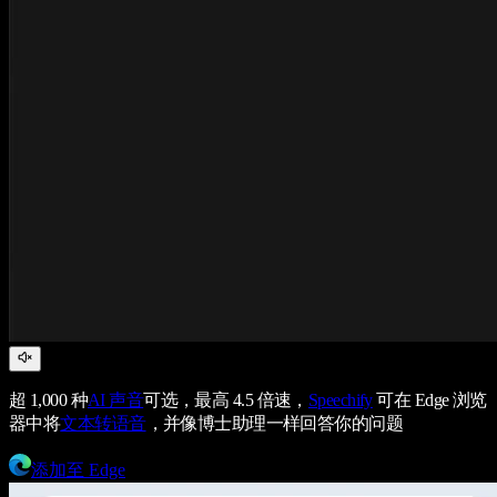
超 1,000 种
AI 声音
可选，最高 4.5 倍速，
Speechify
可在 Edge 浏览
器中将
文本转语音
，并像博士助理一样回答你的问题
添加至 Edge