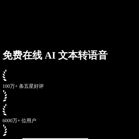
企业服务
Speechify 企业版与教育版
Speechify 无障碍工作支持
Speechify DSA 支持
SIMBA 语音助手
免费在线 AI 文本转语音
Speechify 开发者服务
100万+ 条五星好评
6000万+ 位用户