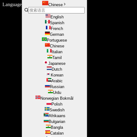
Language
Chinese
English
Spanish
French
German
Portuguese
Chinese
Italian
Tamil
Japanese
Dutch
Korean
Arabic
Russian
Urdu
Norwegian Bokmål
Polish
Swedish
Afrikaans
Bulgarian
Bangla
Catalan