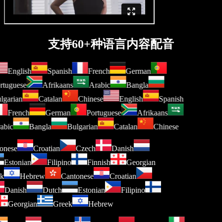
支持60+种语言内容配音
English
Spanish
French
German
tuguese
Afrikaans
Arabic
Bangla
garian
Catalan
Chinese
English
Spanish
French
German
Portuguese
Afrikaans
abic
Bangla
Bulgarian
Catalan
Chinese
tonese
Croatian
Czech
Danish
Estonian
Filipino
Finnish
Georgian
eek
Hebrew
Cantonese
Croatian
Danish
Dutch
Estonian
Filipino
Georgian
Greek
Hebrew