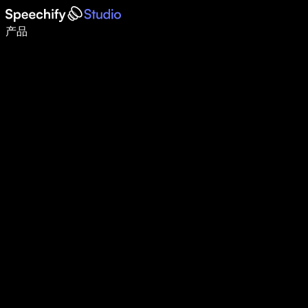
使用语音输入，写作速度提升 5 倍
产品
了解更多