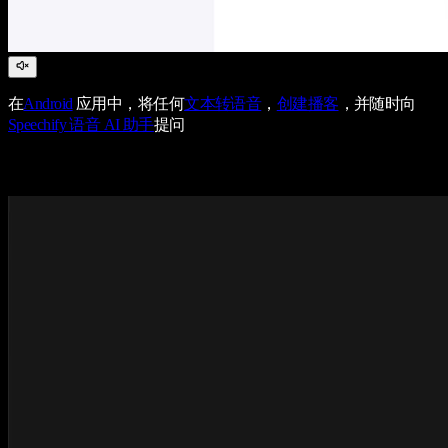
在
Android
应用中，将任何
文本转语音
，
创建播客
，并随时向
Speechify 语音 AI 助手
提问