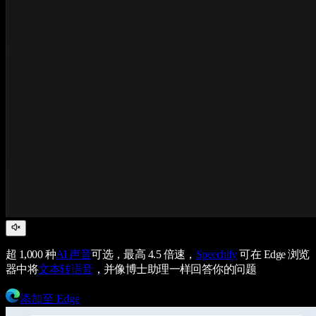
超 1,000 种
AI 声音
可选，最高 4.5 倍速，
Speechify
可在 Edge 浏览
器中将
文本转语音
，并像博士助理一样回答你的问题
添加至 Edge