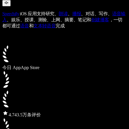
Speechify
iOS 应用支持研究、
朗读
、
播报
、对话、写作、
语音输
入
、娱乐、授课、测验、上网、摘要、笔记和
创建播客
，一切
都可通过
语音
和
文本转语音
完成
今日 App
App Store
4.7
43.5万条评价