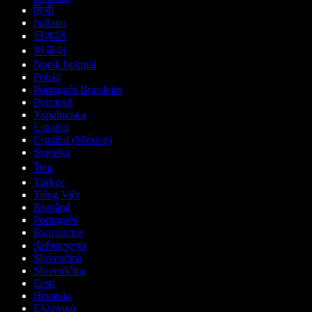
हिन्दी
Italiano
日本語
한국어
Norsk bokmål
Polski
Português Brasileiro
Русский
Українська
Español
Español (México)
Svenska
ไทย
Türkçe
Tiếng Việt
Română
Português
Български
ქართული
Slovenčina
Slovenščina
Eesti
Hrvatski
Ελληνικά