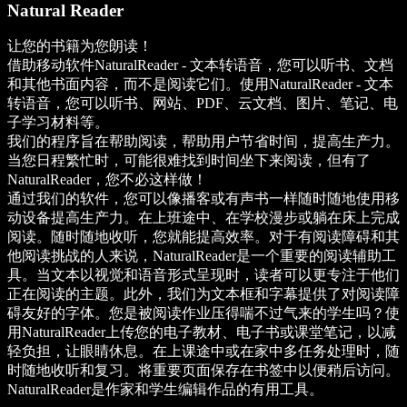
Natural Reader
让您的书籍为您朗读！
借助移动软件NaturalReader - 文本转语音，您可以听书、文档
和其他书面内容，而不是阅读它们。使用NaturalReader - 文本
转语音，您可以听书、网站、PDF、云文档、图片、笔记、电
子学习材料等。
我们的程序旨在帮助阅读，帮助用户节省时间，提高生产力。
当您日程繁忙时，可能很难找到时间坐下来阅读，但有了
NaturalReader，您不必这样做！
通过我们的软件，您可以像播客或有声书一样随时随地使用移
动设备提高生产力。在上班途中、在学校漫步或躺在床上完成
阅读。随时随地收听，您就能提高效率。对于有阅读障碍和其
他阅读挑战的人来说，NaturalReader是一个重要的阅读辅助工
具。当文本以视觉和语音形式呈现时，读者可以更专注于他们
正在阅读的主题。此外，我们为文本框和字幕提供了对阅读障
碍友好的字体。您是被阅读作业压得喘不过气来的学生吗？使
用NaturalReader上传您的电子教材、电子书或课堂笔记，以减
轻负担，让眼睛休息。在上课途中或在家中多任务处理时，随
时随地收听和复习。将重要页面保存在书签中以便稍后访问。
NaturalReader是作家和学生编辑作品的有用工具。