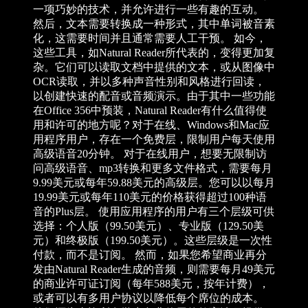
一项巧妙的技术，并允许进行一些有趣的互动。
然后，文本需要转换成一种形式，其中单词被音素
化，这需要时间并且通常需要人工干预。 如今，
这些工具，如Natural Reader所代表的，变得更加复
杂。它们可以读取文档中提供的文本，或从图像中
OCR读取，并以多种声音性别和风格进行回读，
以创建快速的配音或音频演示。由于其中一些功能
在Office 356中预装，Natural Reader有什么值得使
用和许可的地方呢？对于在线、Windows和Mac应
用程序用户，存在一个免费层，限制用户每天使用
高级语音20分钟。 对于在线用户，想要无限制访
问高级语音、mp3转换和更多文件格式，需要每月
9.99美元或每年59.88美元的高级层。您可以以每月
19.99美元或每年110美元的价格获得超过100种语
音的Plus层。 使用应用程序的用户有三个层级可供
选择：个人版（99.50美元）、专业版（129.50美
元）和终极版（199.50美元）。这些层级是一次性
付款，而不是订阅。 然而，如果您希望商业再分
发由Natural Reader生成的音频，则需要每月49美元
的商业许可证订阅（每年588美元，按年计费），
或者可以有多用户协议以降低每个席位的成本。