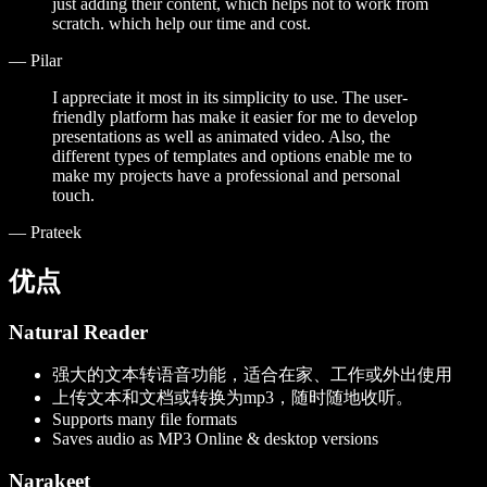
just adding their content, which helps not to work from
scratch. which help our time and cost.
—
Pilar
I appreciate it most in its simplicity to use. The user-
friendly platform has make it easier for me to develop
presentations as well as animated video. Also, the
different types of templates and options enable me to
make my projects have a professional and personal
touch.
—
Prateek
优点
Natural Reader
强大的文本转语音功能，适合在家、工作或外出使用
上传文本和文档或转换为mp3，随时随地收听。
Supports many file formats
Saves audio as MP3 Online & desktop versions
Narakeet