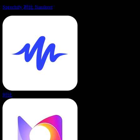
Speechify 对比 Narakeet
对比