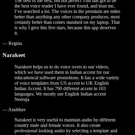
The best of the best, but not perfect This has got to be
the best voice reader I have ever found, and trust me,
I’ve searched a lot. The voices in the premium are miles
better than anything any other company produces, most
certainly better than comes standard on my laptop. That
is why I give this five stars, because this app deserves
it.
—
Regina
Narakeet
Narakeet helps us to do voice overs to our videos,
which we have used them in Indian accent for our
educationcal software promotions. It has a wide variety
of voice templates from US accent to UK English
Indian Accent. It has 790 different accent in 103
languages. We mostly use English Indian accent
Neeraja
—
Anubhav
Narakeet is very useful to maintain audio by different
country male and female voices. It also create
professional looking audio by selecting a template and