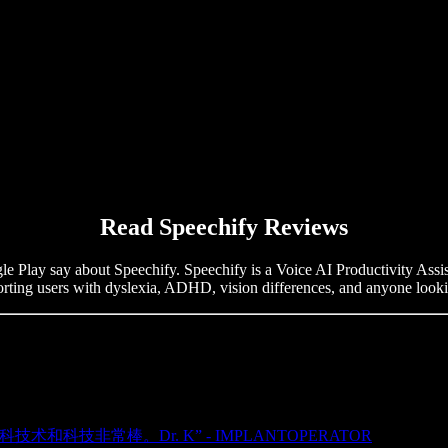
Read Speechify Reviews
lay say about Speechify. Speechify is a Voice AI Productivity Assistan
orting users with dyslexia, ADHD, vision differences, and anyone lookin
技非常棒。Dr. K” - IMPLANTOPERATOR