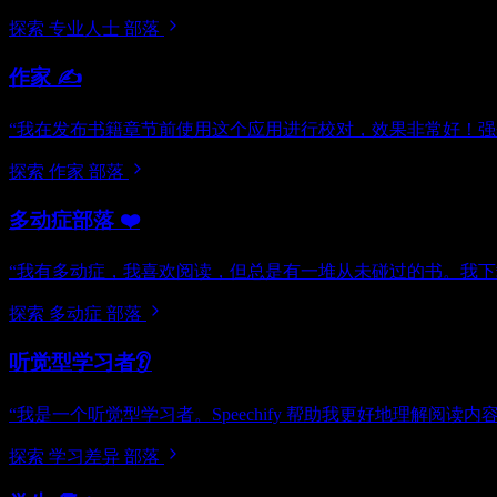
探索 专业人士 部落
作家 ✍️
“我在发布书籍章节前使用这个应用进行校对，效果非常好！强烈推荐，10
探索 作家 部落
多动症部落 ❤️
“我有多动症，我喜欢阅读，但总是有一堆从未碰过的书。我下载
探索 多动症 部落
听觉型学习者👂
“我是一个听觉型学习者。Speechify 帮助我更好地理解阅读内容，
探索 学习差异 部落