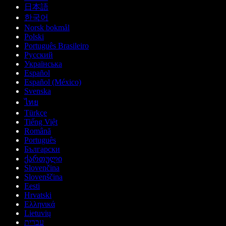
日本語
한국어
Norsk bokmål
Polski
Português Brasileiro
Русский
Українська
Español
Español (México)
Svenska
ไทย
Türkçe
Tiếng Việt
Română
Português
Български
ქართული
Slovenčina
Slovenščina
Eesti
Hrvatski
Ελληνικά
Lietuvių
עברית