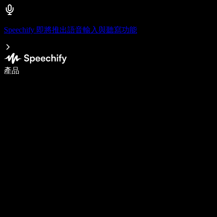
Speechify 即將推出語音輸入與聽寫功能
使用語音輸入，寫作速度提升 5 倍
產品
了解更多