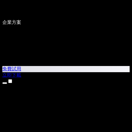
企業方案
免費試用
立即下載
產品
文字轉語音
iPhone 和 iPad App