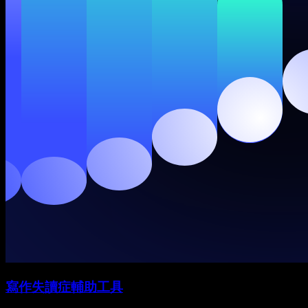
寫作失讀症輔助工具