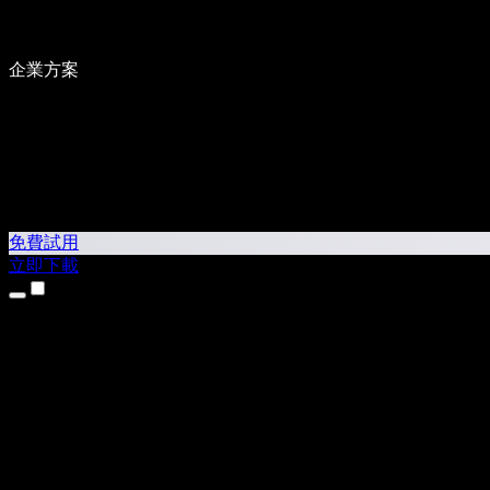
企業方案
免費試用
立即下載
產品
文字轉語音
iPhone 和 iPad App
Android App