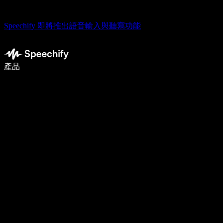
Speechify 即將推出語音輸入與聽寫功能
使用語音輸入，寫作速度提升 5 倍
產品
了解更多