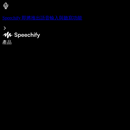
Speechify 即將推出語音輸入與聽寫功能
使用語音輸入，寫作速度提升 5 倍
產品
了解更多