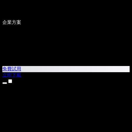
企業方案
免費試用
立即下載
產品
文字轉語音
iPhone 和 iPad App