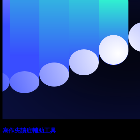
寫作失讀症輔助工具