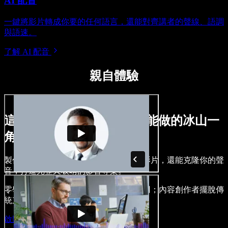
AI 配音
一鍵將影片轉成你要的任何語言，還能對齊講者的聲線、語調
與語速。
了解 AI 配音
親自體驗
這只是用 Speechify Studio 能做的冰山一
角。
製作旁白、加入免版權的圖像、音訊與影片，還能克隆你的聲
音，打造完整又吸睛的影音專案。
零學習門檻，所有功能皆可在瀏覽器使用；內容創作者擺脫傳
統束縛，讓各種點子通通落地。
啟動 Studio