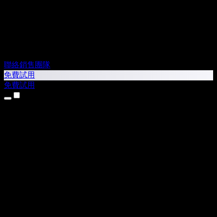
聯絡銷售團隊
免費試用
免費試用
產品
文字轉語音
iPhone 和 iPad App
Android App
Chrome 擴充功能
Edge 擴充功能