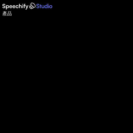
使用語音輸入，寫作速度提升 5 倍
產品
了解更多