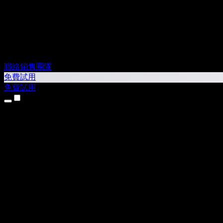
聯絡銷售團隊
免費試用
免費試用
產品
文字轉語音
iPhone 和 iPad App
Android App
Chrome 擴充功能
Edge 擴充功能