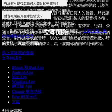
是的，
可以用 AI 技術複製聲音
。使用 Speechify Studio 的聲音
有沒有可以複製任何人聲音的軟體嗎？
複製功能，你可以透過先進 AI 輕鬆複製你獨特的聲線，讓你
的腳本與配音專案都能
以你的聲音朗讀
。
Speechify AI 聲音複製
幾秒內就能複製任何人的聲音。只要讓
聲音複製能用在哪些情境？
AI 聽大約 30 秒的語音樣本。當它擷取到某人的聲音樣本後，
就能
以該聲音朗讀
長篇文件、製作播客等。
Speechify Studio 聲音複製很適合用在播客、有聲書、行銷、公
告、財報電話會議，還能用來保存珍貴回憶。
立即試用，數
立即開始
如果想留住摯愛的聲音——你可以輕鬆把任何文字轉成他們的
秒內複製你的聲音
！
聲音。製作播客或配音時，現在也能用自己的聲音產出數小時
的音訊，完全不用開口。
只要幾秒就能複製你的聲音，馬上展開你的內容創作旅程。
馬上克隆我的聲音
文字轉語音
iPhone 和 iPad App
Android App
Mac App
Windows App
網頁版 App
Chrome 擴充功能
Edge 附加元件
下載
創作者專區