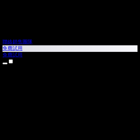
聯絡銷售團隊
免費試用
免費試用
產品
文字轉語音
iPhone 和 iPad App
Android App
Chrome 擴充功能
Edge 擴充功能