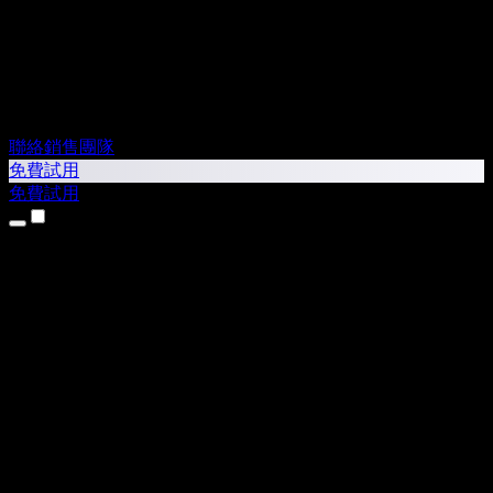
聯絡銷售團隊
免費試用
免費試用
產品
文字轉語音
iPhone 和 iPad App
Android App
Chrome 擴充功能
Edge 擴充功能