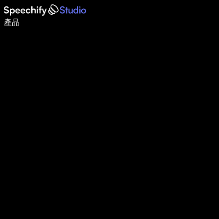
使用語音輸入，寫作速度提升 5 倍
產品
了解更多