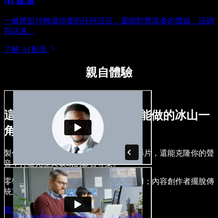
AI 配音
一鍵將影片轉成你要的任何語言，還能對齊講者的聲線、語調
與語速。
了解 AI 配音
親自體驗
這只是用 Speechify Studio 能做的冰山一
角。
製作旁白、加入免版權的圖像、音訊與影片，還能克隆你的聲
音，打造完整又吸睛的影音專案。
零學習門檻，所有功能皆可在瀏覽器使用；內容創作者擺脫傳
統束縛，讓各種點子通通落地。
啟動 Studio