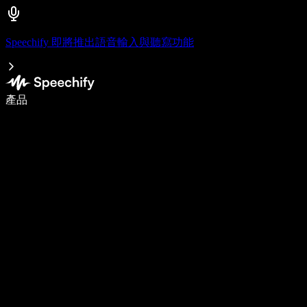
Speechify 即將推出語音輸入與聽寫功能
使用語音輸入，寫作速度提升 5 倍
產品
了解更多