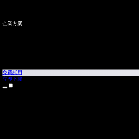
企業方案
免費試用
立即下載
產品
文字轉語音
iPhone 和 iPad App