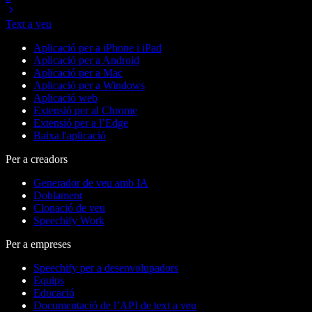
Text a veu
Aplicació per a iPhone i iPad
Aplicació per a Android
Aplicació per a Mac
Aplicació per a Windows
Aplicació web
Extensió per al Chrome
Extensió per a l’Edge
Baixa l'aplicació
Per a creadors
Generador de veu amb IA
Doblament
Clonació de veu
Speechify Work
Per a empreses
Speechify per a desenvolupadors
Equips
Educació
Documentació de l’API de text a veu