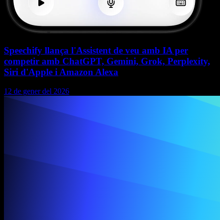
Speechify llança l'Assistent de veu amb IA per
competir amb ChatGPT, Gemini, Grok, Perplexity,
Siri d'Apple i Amazon Alexa
12 de gener del 2026