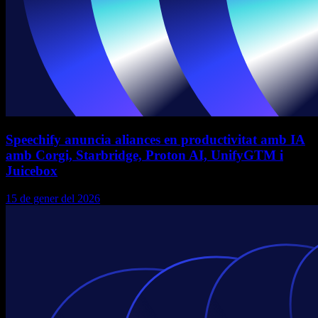
Speechify anuncia aliances en productivitat amb IA
amb Corgi, Starbridge, Proton AI, UnifyGTM i
Juicebox
15 de gener del 2026