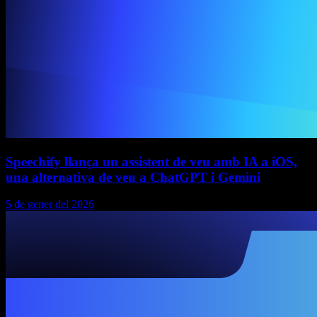
Speechify llança un assistent de veu amb IA a iOS,
una alternativa de veu a ChatGPT i Gemini
5 de gener del 2026