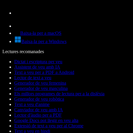
Baixa-la per a macOS
Baixa-la per a Windows
Lectures recomanades
Dictat i escriptura per veu
Assistent de veu amb IA
Text a veu per a PDF a Android
Lector de text a veu
Generador de veu femenina
Generador de veu masculina
Els millors programes de lectura per a la dislèxia
Generador de veu robòtica
Text a veu d'anime
Canviador de veu amb IA
Lector d'àudio per a PDF
Google Docs pot llegir en veu alta
Extensió de text a veu per al Chrome
Text a veu en hindi