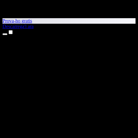
Prova-ho gratis
Descarrega'l ara
Productes
Text a veu
Aplicacions per a iPhone i iPad
Aplicació per a Android
Extensió per al Chrome
Extensió per a l'Edge
Aplicació web
Aplicació per al Mac