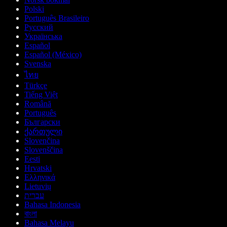
Polski
Português Brasileiro
Русский
Українська
Español
Español (México)
Svenska
ไทย
Türkçe
Tiếng Việt
Română
Português
Български
ქართული
Slovenčina
Slovenščina
Eesti
Hrvatski
Ελληνικά
Lietuvių
עברית
Bahasa Indonesia
বাংলা
Bahasa Melayu