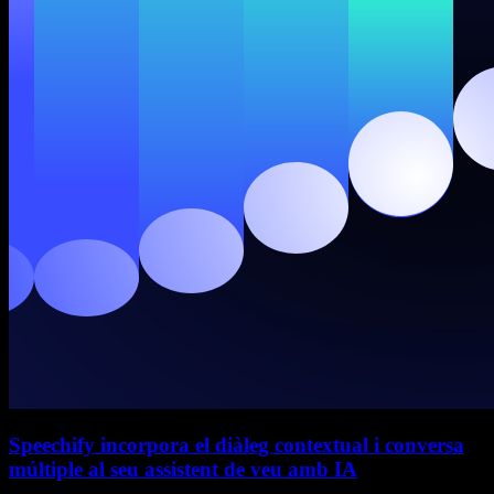
Speechify incorpora el diàleg contextual i conversa
múltiple al seu assistent de veu amb IA