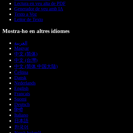
Lectura en veu alta de PDF
Generador de veu amb IA
Texto a Voz
Leitor de Texto
Mostra-ho en altres idiomes
العربية
Magyar
中文 (简体)
中文 (台灣)
中文 (简体 中国大陆)
Čeština
Dansk
Nederlands
English
Français
Suomi
Deutsch
हिन्दी
Italiano
日本語
한국어
Norsk bokmål