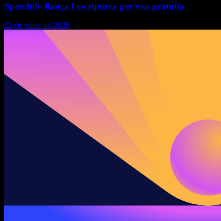
Speechify llança l'escriptura per veu gratuïta
22 de gener del 2026