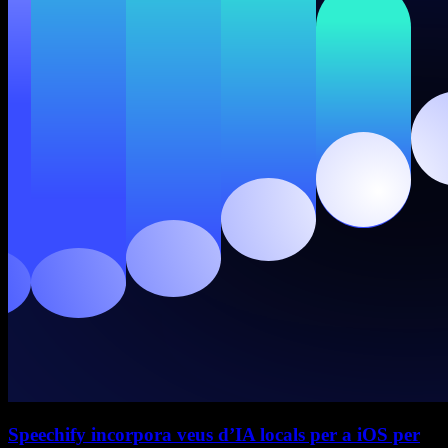
Speechify incorpora veus d’IA locals per a iOS per