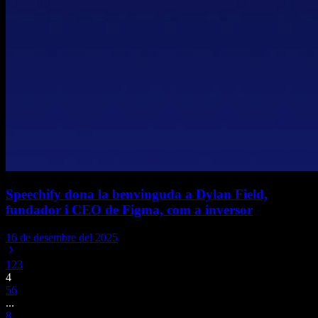
Speechify dona la benvinguda a Dylan Field,
fundador i CEO de Figma, com a inversor
16 de desembre del 2025
1
2
3
4
5
6
...
8