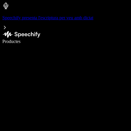
Speechify presenta l'escriptura per veu amb dictat
Escriu 5× més ràpid amb la veu
Productes
Més informació