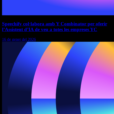
Speechify col·labora amb Y Combinator per oferir
l’Assistent d’IA de veu a totes les empreses YC
16 de gener del 2026