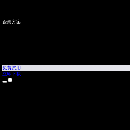
企業方案
免費試用
立即下載
產品
文字轉語音
iPhone 和 iPad App