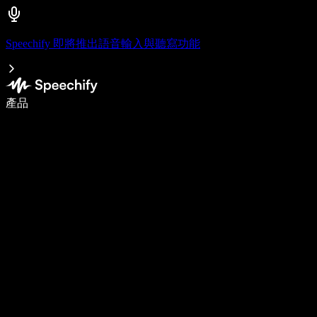
Speechify 即將推出語音輸入與聽寫功能
使用語音輸入，寫作速度提升 5 倍
產品
了解更多