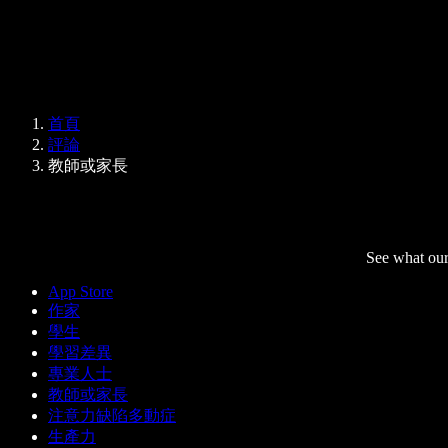
Speechify 企業與教育版
Speechify 就業支援方案
Speechify DSA 支援
SIMBA 語音代理
首頁
Speechify 開發者專區
評論
教師或家長
See what our
App Store
作家
學生
學習差異
專業人士
教師或家長
注意力缺陷多動症
生產力