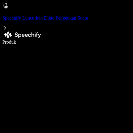
Speechify Luncurkan Dikte Pengetikan Suara
Menulis 5× lebih cepat dengan dikte suara
Produk
Pelajari lebih lanjut