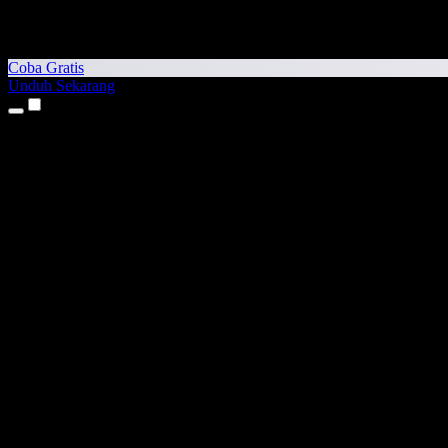
Coba Gratis
Unduh Sekarang
Produk
Teks ke Suara
Aplikasi iPhone & iPad
Aplikasi Android
Ekstensi Chrome
Ekstensi Edge
Aplikasi Web
Aplikasi Mac
Aplikasi Windows