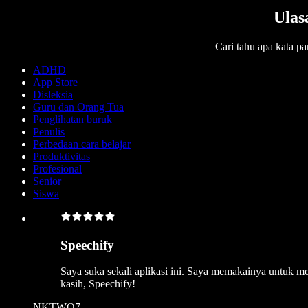
Ulas
Cari tahu apa kata 
ADHD
App Store
Disleksia
Guru dan Orang Tua
Penglihatan buruk
Penulis
Perbedaan cara belajar
Produktivitas
Profesional
Senior
Siswa
Speechify
Saya suka sekali aplikasi ini. Saya memakainya untuk m
kasih, Speechify!
NKTWO7