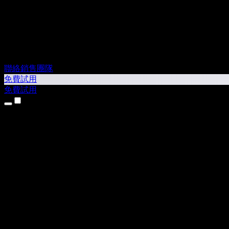
聯絡銷售團隊
免費試用
免費試用
產品
文字轉語音
iPhone 和 iPad App
Android App
Chrome 擴充功能
Edge 擴充功能