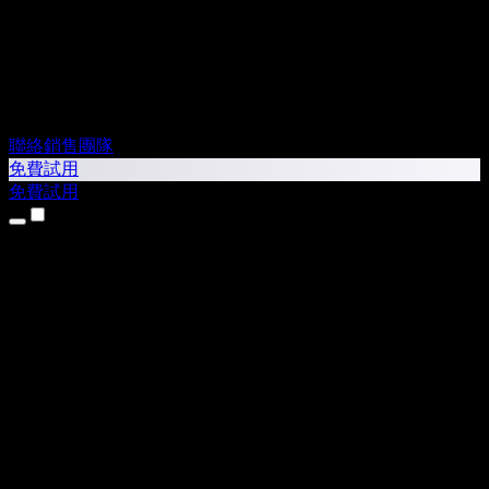
聯絡銷售團隊
免費試用
免費試用
產品
文字轉語音
iPhone 和 iPad App
Android App
Chrome 擴充功能
Edge 擴充功能