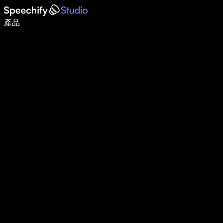
使用語音輸入，寫作速度提升 5 倍
產品
了解更多