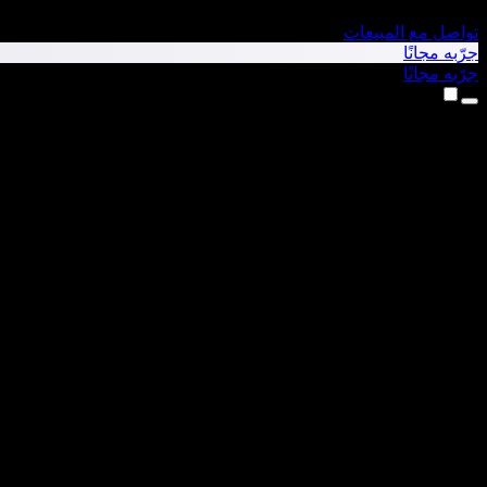
تواصل مع المبيعات
جرّبه مجانًا
جرّبه مجانًا
المنتجات
تحويل النص إلى كلام
تطبيق iPhone وiPad
تطبيق Android
إضافة Chrome
إضافة Edge
تطبيق الويب
تطبيق Mac
تطبيق Windows