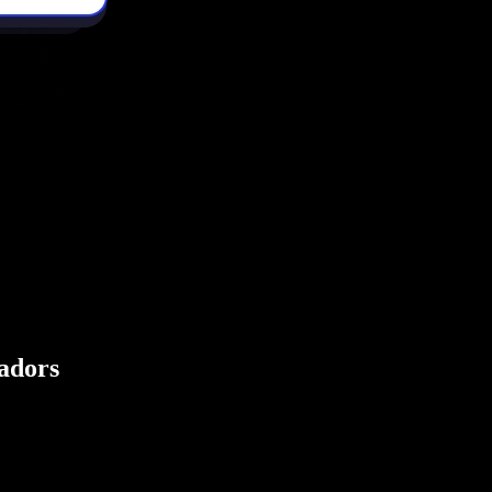
eadors