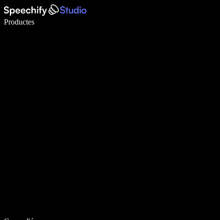
Escriu 5× més ràpid amb la veu
Productes
Més informació