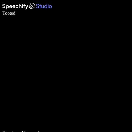
Kirjuta häälega 5× kiiremini
Tooted
Loe lähemalt