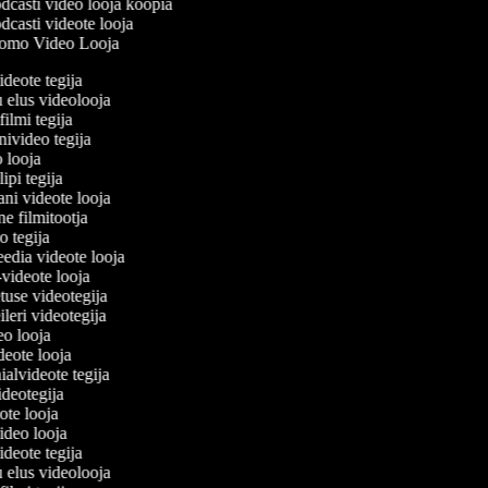
casti video looja koopia
casti videote looja
omo Video Looja
videote tegija
u elus videolooja
filmi tegija
onivideo tegija
eo looja
lipi tegija
ani videote looja
ne filmitootja
deo tegija
meedia videote looja
e-videote looja
etuse videotegija
reileri videotegija
deo looja
ideote looja
ialvideote tegija
videotegija
eote looja
video looja
videote tegija
u elus videolooja