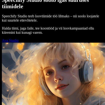
tiimidele
Speechify Studio teeb loovtiimide töö lihtsaks – nii soolo loojatele
kui suurtele ettevõtetele.
Halda tiimi, jaga faile, tee koostööd ja vii loovkampaaniad ellu
kiiremini kui kunagi varem.
Ava Studio