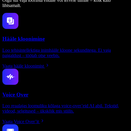
Olgu sul vaja tööriista endale või tervele tiimile – kõik käib
lihtsamalt.
Hääle kloonimine
Loo tehisintellektiga inimhääle kloone sekunditega. Ei vaja
paigaldust – töötab otse veebis.
Vaata hääle kloonimist
Voice Over
Loo reaalajas loomuliku kõlaga voice-over’eid AI abil. Tekstid,
videod, selgitused – ükskõik mis stiilis.
Vaata Voice Over’it