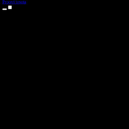
Proovi tasuta
Tooted
Tekst kõneks
iPhone’i ja iPadi rakendused
Androidi rakendus
Chrome’i laiendus
Edge’i laiendus
Veebirakendus
Maci rakendus
Windowsi rakendus
AI häältegeneraator
Pealelugemine
Dublaaž
Hääle kloonimine