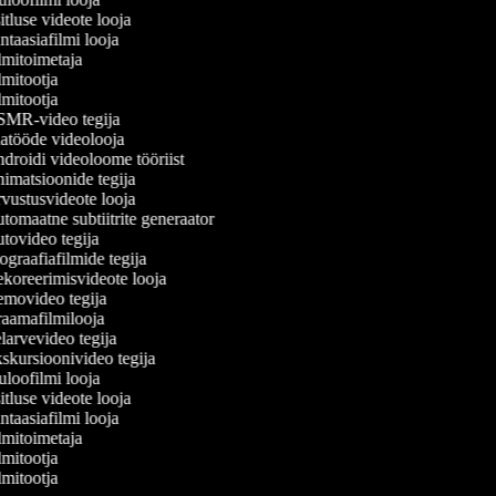
tluse videote looja
taasiafilmi looja
mitoimetaja
mitootja
mitootja
MR-video tegija
atööde videolooja
roidi videoloome tööriist
matsioonide tegija
ustusvideote looja
omaatne subtiitrite generaator
ovideo tegija
graafiafilmide tegija
oreerimisvideote looja
movideo tegija
aamafilmilooja
arvevideo tegija
kursioonivideo tegija
loofilmi looja
tluse videote looja
taasiafilmi looja
mitoimetaja
mitootja
mitootja