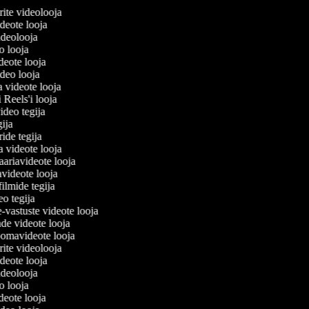
lerite videolooja
videote looja
videolooja
eo looja
ideote looja
ideo looja
a videote looja
i Reels'i looja
video tegija
egija
ride tegija
ra videote looja
ariavideote looja
videote looja
filmide tegija
deo tegija
e-vastuste videote looja
ade videote looja
oomavideote looja
lerite videolooja
videote looja
videolooja
eo looja
ideote looja