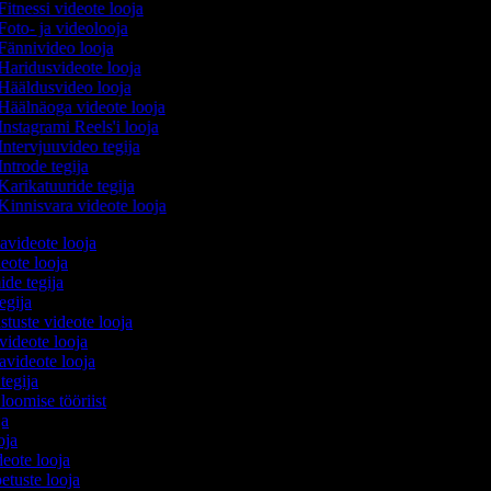
Fitnessi videote looja
Foto- ja videolooja
Fännivideo looja
Haridusvideote looja
Hääldusvideo looja
Häälnäoga videote looja
Instagrami Reels'i looja
Intervjuuvideo tegija
Introde tegija
Karikatuuride tegija
Kinnisvara videote looja
avideote looja
eote looja
ide tegija
tegija
stuste videote looja
videote looja
videote looja
 tegija
 loomise tööriist
oja
ooja
ideote looja
etuste looja