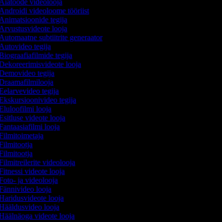
Aiatööde videolooja
Androidi videoloome tööriist
Animatsioonide tegija
Arvustusvideote looja
Automaatne subtiitrite generaator
Autovideo tegija
Biograafiafilmide tegija
Dekoreerimisvideote looja
Demovideo tegija
Draamafilmilooja
Eelarvevideo tegija
Ekskursioonivideo tegija
Eluloofilmi looja
Esitluse videote looja
Fantaasiafilmi looja
Filmitoimetaja
Filmitootja
Filmitootja
Filmitreilerite videolooja
Fitnessi videote looja
Foto- ja videolooja
Fännivideo looja
Haridusvideote looja
Hääldusvideo looja
Häälnäoga videote looja