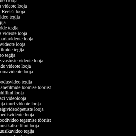
ideo looja
a videote looja
i Reels'i looja
video tegija
egija
ride tegija
ra videote looja
ariavideote looja
videote looja
filmide tegija
deo tegija
e-vastuste videote looja
ade videote looja
oomavideote looja
odusvideo tegija
nefilmide loomise tööriist
ifilmi looja
ci videolooja
a tuuri videote looja
givideoõpetuste looja
edisvideote looja
divideo tegemise tööriist
sikalise filmi looja
usikavideo tegija