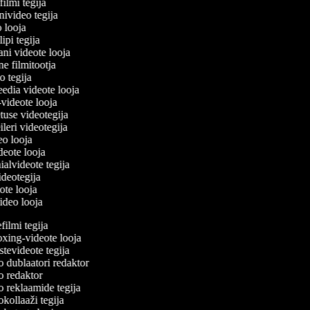
filmi tegija
onivideo tegija
eo looja
lipi tegija
ani videote looja
ne filmitootja
deo tegija
meedia videote looja
e-videote looja
etuse videotegija
reileri videotegija
deo looja
ideote looja
ialvideote tegija
videotegija
eote looja
video looja
ilmi tegija
ing-videote looja
evideote tegija
 dublaatori redaktor
 redaktor
 reklaamide tegija
ollaaži tegija