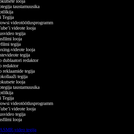
kutsete looja
tegija taustamuusika
tõlkija
 Tegija
wsi videotöötlusprogramm
be’i videote looja
svideo tegija
filmi looja
ilmi tegija
ing-videote looja
evideote tegija
 dublaatori redaktor
 redaktor
 reklaamide tegija
ollaaži tegija
kutsete looja
tegija taustamuusika
tõlkija
 Tegija
wsi videotöötlusprogramm
be’i videote looja
svideo tegija
filmi looja
ASMR-video tegija