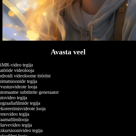
Avasta veel
MR-video tegija
atööde videolooja
roidi videoloome tööriist
matsioonide tegija
ustusvideote looja
omaatne subtiitrite generaator
ovideo tegija
graafiafilmide tegija
oreerimisvideote looja
movideo tegija
aamafilmilooja
arvevideo tegija
kursioonivideo tegija
loofilmi looja