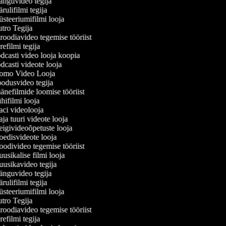
nguvideo tegija
ulifilmi tegija
teeriumifilmi looja
ro Tegija
oodiavideo tegemise tööriist
efilmi tegija
casti video looja koopia
casti videote looja
omo Video Looja
odusvideo tegija
nefilmide loomise tööriist
ifilmi looja
ci videolooja
a tuuri videote looja
givideoõpetuste looja
edisvideote looja
divideo tegemise tööriist
sikalise filmi looja
usikavideo tegija
nguvideo tegija
ulifilmi tegija
teeriumifilmi looja
ro Tegija
oodiavideo tegemise tööriist
efilmi tegija