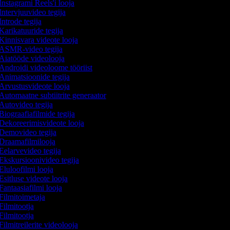
Instagrami Reels'i looja
Intervjuuvideo tegija
Introde tegija
Karikatuuride tegija
Kinnisvara videote looja
ASMR-video tegija
Aiatööde videolooja
Androidi videoloome tööriist
Animatsioonide tegija
Arvustusvideote looja
Automaatne subtiitrite generaator
Autovideo tegija
Biograafiafilmide tegija
Dekoreerimisvideote looja
Demovideo tegija
Draamafilmilooja
Eelarvevideo tegija
Ekskursioonivideo tegija
Eluloofilmi looja
Esitluse videote looja
Fantaasiafilmi looja
Filmitoimetaja
Filmitootja
Filmitootja
Filmitreilerite videolooja