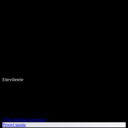
Ettevõtetele
Võta müügiga ühendust
Proovi tasuta