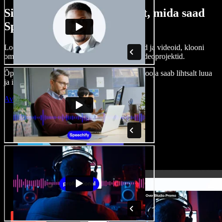
Siin on vaid väike osa sellest, mida saad
Speechify Studioga teha.
Loo voice-over’eid, kasuta tasuta pilte, helisid ja videoid, klooni
oma häält ja pane kokku terviklikud audio-videoprojektid.
Õppimiskõver puudub, kõik töötab veebis – looja saab lihtsalt luua
ja ideed kiiresti ellu viia.
Ava Studio