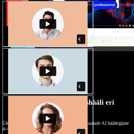
Lai valik mees- ja naishääli eri
aktsentidega
Ükski projekt ei pea kõlama ühtemoodi. Vali sadade AI häältegijate
ja aktsentide hulgast ning kohanda neid.