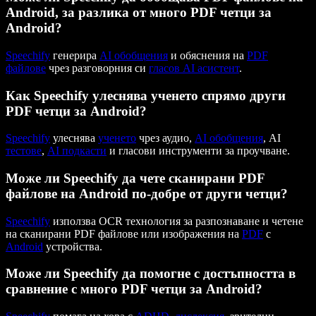
Android, за разлика от много PDF четци за
Android?
Speechify
генерира
AI обобщения
и обяснения на
PDF
файлове
чрез разговорния си
гласов AI асистент
.
Как Speechify улеснява ученето спрямо други
PDF четци за Android?
Speechify
улеснява
ученето
чрез аудио,
AI обобщения
, AI
тестове
,
AI подкасти
и гласови инструменти за проучване.
Може ли Speechify да чете сканирани PDF
файлове на Android по-добре от други четци?
Speechify
използва OCR технология за разпознаване и четене
на сканирани PDF файлове или изображения на
PDF
с
Android
устройства.
Може ли Speechify да помогне с достъпността в
сравнение с много PDF четци за Android?