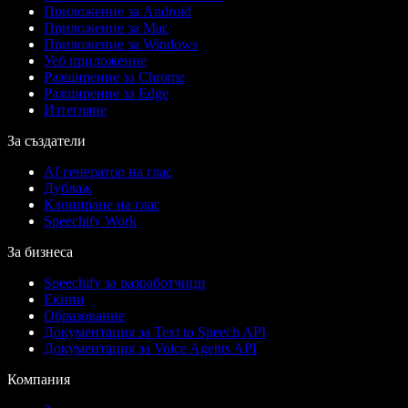
Приложение за Android
Приложение за Mac
Приложение за Windows
Уеб приложение
Разширение за Chrome
Разширение за Edge
Изтегляне
За създатели
AI генератор на глас
Дублаж
Клониране на глас
Speechify Work
За бизнеса
Speechify за разработчици
Екипи
Образование
Документация за Text to Speech API
Документация за Voice Agents API
Компания