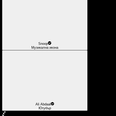
Snoop
Музикална икона
Ali Abdaal
Ютубър