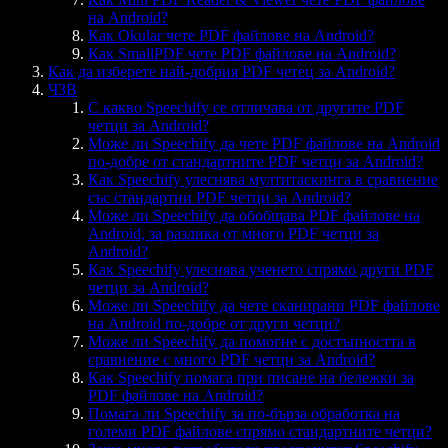
на Android?
Как Okular чете PDF файлове на Android?
Как SmallPDF чете PDF файлове на Android?
Как да изберете най-добрия PDF четец за Android?
ЧЗВ
С какво Speechify се отличава от другите PDF
четци за Android?
Може ли Speechify да чете PDF файлове на Android
по-добре от стандартните PDF четци за Android?
Как Speechify улеснява мултитаскинга в сравнение
със стандартни PDF четци за Android?
Може ли Speechify да обобщава PDF файлове на
Android, за разлика от много PDF четци за
Android?
Как Speechify улеснява ученето спрямо други PDF
четци за Android?
Може ли Speechify да чете сканирани PDF файлове
на Android по-добре от други четци?
Може ли Speechify да помогне с достъпността в
сравнение с много PDF четци за Android?
Как Speechify помага при писане на бележки за
PDF файлове на Android?
Помага ли Speechify за по-бърза обработка на
големи PDF файлове спрямо стандартните четци?