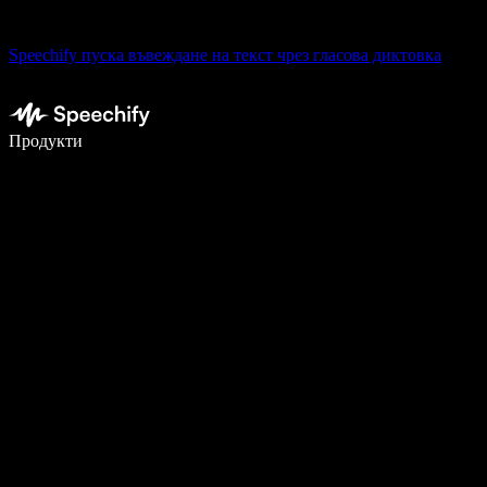
Speechify пуска въвеждане на текст чрез гласова диктовка
Пишете 5× по-бързо с гласово въвеждане
Продукти
Научете повече