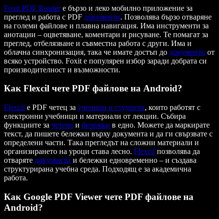
Foxit PDF Reader
е бързо и леко мобилно приложение за
преглед и работа с PDF
документи
. Позволява бързо отваряне
на големи файлове и плавна навигация. Има инструменти за
анотации – оцветяване, коментари и рисуване. Те помагат за
преглед, отбелязване и съвместна работа с други. Има и
облачна синхронизация, така че имате достъп до
документи
от
всяко устройство. Foxit е популярен избор заради добрата си
производителност и възможности.
Как Flexcil чете PDF файлове на Android?
Flexcil
е PDF четец за
ученици и студенти
, които работят с
електронни учебници и материали от лекции. Събира
функциите за
четене
и
бележки
в едно. Можете да маркирате
текст, да пишете бележки върху документа и да ги свързвате с
определени части. Така прегледът на сложни материали и
организирането на уроци става лесно.
Flexcil
позволява да
отваряте
документи
и бележки едновременно – и създава
структурирана учебна среда. Подходящ е за академична
работа.
Как Google PDF Viewer чете PDF файлове на
Android?