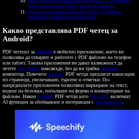
Защо много потребители предпочитат Speechify
пред стандартните PDF четци за Android?
Къде мога да използвам Speechify за гласово
четене на различни устройства?
Какво представлява PDF четец за
Android?
PDF четецът за
Android
е мобилно приложение, което ви
позволява да отваряте и работите с PDF файлове на телефон
или таблет. Такива приложения ви дават възможност да
четете
документи
навсякъде, без да ви трябва
десктоп
компютър. Повечето
Android
PDF четци предлагат навигация
по страници, увеличаване, търсене и отметки. По-
напредналите приложения позволяват маркиране на текст,
водене на бележки, попълване на форми и конвертиране на
файлове. Някои
Android
PDF четци като
Speechify
включват
AI функции за обобщаване и интеракция с
документите
.