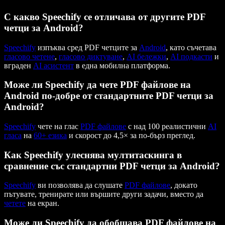
С какво Speechify се отличава от другите PDF
четци за Android?
Speechify
изпъква сред PDF четците за
Android
, като съчетава
гласово четене
,
гласово диктуване
,
AI бележки
,
AI подкасти
и
вграден
AI асистент
в една мобилна платформа.
Може ли Speechify да чете PDF файлове на
Android по-добре от стандартните PDF четци за
Android?
Speechify
чете на глас
PDF файлове
с над 100 реалистични
AI
гласа
на
60+ езика
и скорост до 4,5× за по-бърз преглед.
Как Speechify улеснява мултитаскинга в
сравнение със стандартни PDF четци за Android?
Speechify
ви позволява да слушате
PDF файлове
, докато
пътувате, тренирате или вършите други задачи, вместо да
четете
на екран.
Може ли Speechify да обобщава PDF файлове на