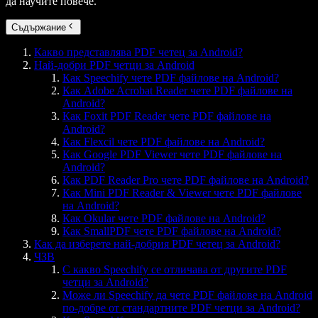
да научите повече.
Съдържание
Какво представлява PDF четец за Android?
Най-добри PDF четци за Android
Как Speechify чете PDF файлове на Android?
Как Adobe Acrobat Reader чете PDF файлове на
Android?
Как Foxit PDF Reader чете PDF файлове на
Android?
Как Flexcil чете PDF файлове на Android?
Как Google PDF Viewer чете PDF файлове на
Android?
Как PDF Reader Pro чете PDF файлове на Android?
Как Mini PDF Reader & Viewer чете PDF файлове
на Android?
Как Okular чете PDF файлове на Android?
Как SmallPDF чете PDF файлове на Android?
Как да изберете най-добрия PDF четец за Android?
ЧЗВ
С какво Speechify се отличава от другите PDF
четци за Android?
Може ли Speechify да чете PDF файлове на Android
по-добре от стандартните PDF четци за Android?