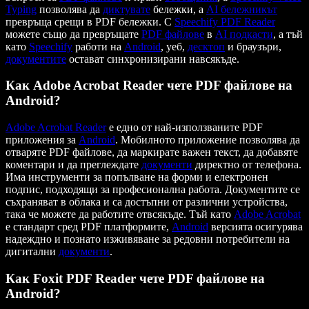
Typing
позволява да
диктувате
бележки, а
AI бележникът
превръща срещи в PDF бележки. С
Speechify PDF Reader
можете също да превръщате
PDF файлове
в
AI подкасти
, а тъй
като
Speechify
работи на
Android
, уеб,
десктоп
и браузъри,
документите
остават синхронизирани навсякъде.
Как Adobe Acrobat Reader чете PDF файлове на
Android?
Adobe Acrobat Reader
е едно от най-използваните PDF
приложения за
Android
. Мобилното приложение позволява да
отваряте PDF файлове, да маркирате важен текст, да добавяте
коментари и да преглеждате
документи
директно от телефона.
Има инструменти за попълване на форми и електронен
подпис, подходящи за професионална работа. Документите се
съхраняват в облака и са достъпни от различни устройства,
така че можете да работите отвсякъде. Тъй като
Adobe Acrobat
е стандарт сред PDF платформите,
Android
версията осигурява
надеждно и познато изживяване за редовни потребители на
дигитални
документи
.
Как Foxit PDF Reader чете PDF файлове на
Android?