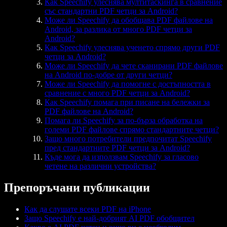
Как Speechify улеснява мултитаскинга в сравнение
със стандартни PDF четци за Android?
Може ли Speechify да обобщава PDF файлове на
Android, за разлика от много PDF четци за
Android?
Как Speechify улеснява ученето спрямо други PDF
четци за Android?
Може ли Speechify да чете сканирани PDF файлове
на Android по-добре от други четци?
Може ли Speechify да помогне с достъпността в
сравнение с много PDF четци за Android?
Как Speechify помага при писане на бележки за
PDF файлове на Android?
Помага ли Speechify за по-бърза обработка на
големи PDF файлове спрямо стандартните четци?
Защо много потребители предпочитат Speechify
пред стандартните PDF четци за Android?
Къде мога да използвам Speechify за гласово
четене на различни устройства?
Препоръчани публикации
Как да слушате всеки PDF на iPhone
Защо Speechify е най-добрият AI PDF обобщител