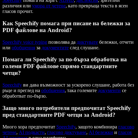
Speechify
помага на хора с
ADHD
,
дислексия
, зрителни
различия или
умора от четене
, като превръща текста в ясен
гласов прочит.
Как Speechify помага при писане на бележки за
PDF файлове на Android?
Speechify
voice typing
позволява да
диктувате
бележки, отчети
или
обобщения
за
документите
след слушане.
Помага ли Speechify за по-бърза обработка на
големи PDF файлове спрямо стандартните
четци?
Speechify
ви дава възможност за ускорено слушане, работа без
ръце и преглед на
обобщения
, така големите
документи
се
обработват по-бързо.
Защо много потребители предпочитат Speechify
пред стандартните PDF четци за Android?
Много хора предпочитат
Speechify
, защото комбинира
гласово
четене
,
AI подкасти
,
гласово диктуване
,
AI бележки
и
гласов
AI асистент
в една платформа.