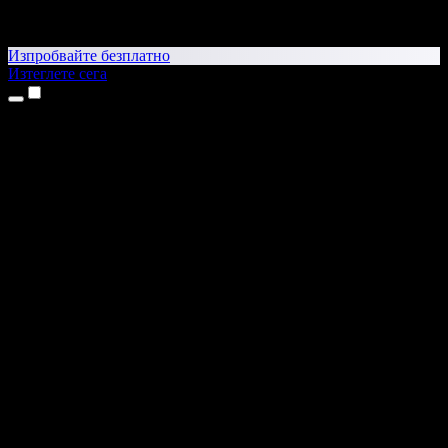
Изпробвайте безплатно
Изтеглете сега
Продукти
Текст в реч
Приложения за iPhone и iPad
Приложение за Android
Разширение за Chrome
Разширение за Edge
Уеб приложение
Приложение за Mac
Приложение за Windows