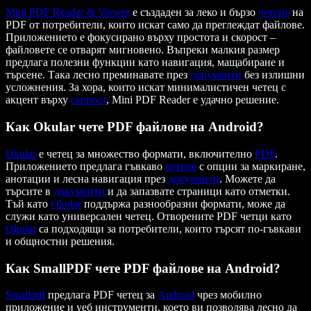
Mini PDF Reader & Viewer
е създаден за леко и бързо
четене
на
PDF от потребители, които искат само да преглеждат файлове.
Приложението е фокусирано върху простота и скорост –
файловете се отварят мигновено. Въпреки малкия размер
предлага полезни функции като навигация, мащабиране и
търсене. Така лесно преминавате през
документи
без излишни
усложнения. За хора, които искат минималистичен четец с
акцент върху
скорост
, Mini PDF Reader е удачно решение.
Как Okular чете PDF файлове на Android?
Okular
е четец за множество формати, включително
PDF
.
Приложението предлага гъвкаво
четене
с опции за маркиране,
анотации и лесна навигация през
документи
. Можете да
търсите в
документи
и да запазвате страници като отметки.
Тъй като
Okular
поддържа разнообразни формати, може да
служи като универсален четец. Отворените PDF четци като
Okular
са подходящи за потребители, които търсят по-гъвкави
и общностни решения.
Как SmallPDF чете PDF файлове на Android?
Smallpdf
предлага PDF четец за
Android
чрез мобилно
приложение и уеб инструменти, което ви позволява лесно да