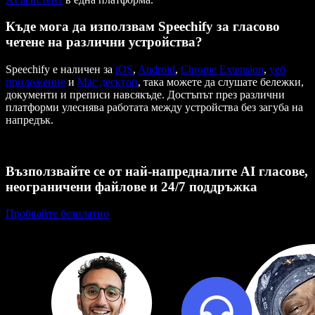
Къде мога да използвам Speechify за гласово
четене на различни устройства?
Speechify е наличен за
iOS
,
Android
,
Chrome Extension
,
уеб
приложение
и
Mac десктоп
, така можете да слушате бележки,
документи и преписи навсякъде. Достъпът през различни
платформи улеснява работата между устройства без загуба на
напредък.
Възползвайте се от най-напредналите AI гласове,
неограничени файлове и 24/7 поддръжка
Пробвайте безплатно