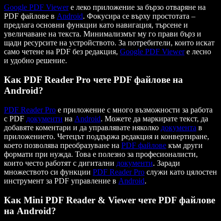
Google
PDF Viewer
е леко приложение за бързо отваряне на
PDF файлове в
Android
. Фокусира се върху простотата –
предлага основни функции като навигация, търсене и
увеличаване на текста. Минимализмът му го прави бърз и
щади ресурсите на устройството. За потребители, които искат
само четене на PDF без редакция,
Google
PDF Viewer
е лесно
и удобно решение.
Как PDF Reader Pro чете PDF файлове на
Android?
PDF Reader Pro
е приложение с много възможности за работа
с PDF
документи
на
Android
. Можете да маркирате текст, да
добавяте коментари и да управлявате няколко
документа
в
приложението. Четецът поддържа редакция и конвертиране,
което позволява преобразуване на
PDF файлове
към други
формати при нужда. Това е полезно за професионалисти,
които често работят с дигитални
документи
. Заради
множеството си функции
PDF Reader Pro
служи като цялостен
инструмент за PDF управление в
Android
.
Как Mini PDF Reader & Viewer чете PDF файлове
на Android?