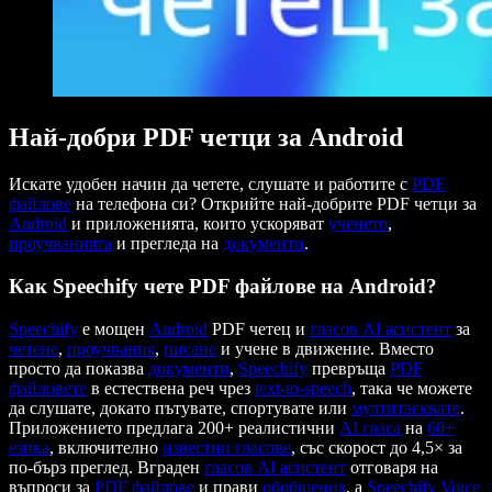
Най-добри PDF четци за Android
Искате удобен начин да четете, слушате и работите с
PDF
файлове
на телефона си? Открийте най-добрите PDF четци за
Android
и приложенията, които ускоряват
ученето
,
проучванията
и прегледа на
документи
.
Как Speechify чете PDF файлове на Android?
Speechify
е мощен
Android
PDF четец и
гласов AI асистент
за
четене
,
проучвания
,
писане
и учене в движение. Вместо
просто да показва
документи
,
Speechify
превръща
PDF
файловете
в естествена реч чрез
text-to-speech
, така че можете
да слушате, докато пътувате, спортувате или
мултитасквате
.
Приложението предлага 200+ реалистични
AI гласа
на
60+
езика
, включително
известни гласове
, със скорост до 4,5× за
по-бърз преглед. Вграден
гласов AI асистент
отговаря на
въпроси за
PDF файлове
и прави
обобщения
, а
Speechify
Voice