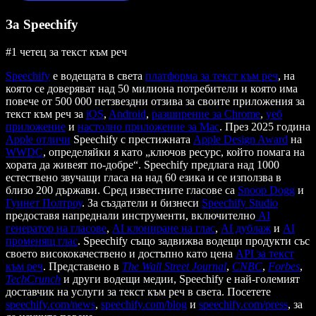
За Speechify
#1 четец за текст към реч
Speechify
е водещата в света
платформа за текст към реч
, на
която се доверяват над 50 милиона потребители и която има
повече от 500 000 петзвездни отзива за своите приложения за
текст към реч за
iOS
,
Android
,
разширение за Chrome
,
уеб
приложение
и
настолно приложение за Mac
. През 2025 година
Apple отличи
Speechify с престижната
Apple Design Award
на
WWDC
, определяйки я като „ключов ресурс, който помага на
хората да живеят по-добре“. Speechify предлага над 1000
естествено звучащи гласа на над 60 езика и се използва в
близо 200 държави. Сред известните гласове са
Snoop Dogg
и
Гуинет Полтроу
. За създатели и бизнеси
Speechify Studio
предоставя напреднали инструменти, включително
AI
генератор на гласове
,
AI клониране на глас
,
AI дублаж
и
AI
променящ глас
. Speechify също задвижва водещи продукти със
своето висококачествено и достъпно като цена
API за текст
към реч
. Представено в
The Wall Street Journal
,
CNBC
,
Forbes
,
TechCrunch
и други водещи медии, Speechify е най-големият
доставчик на услуги за текст към реч в света. Посетете
speechify.com/news
,
speechify.com/blog
и
speechify.com/press
, за