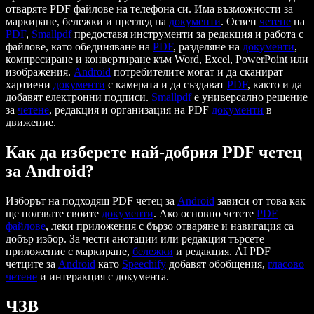
отваряте PDF файлове на телефона си. Има възможности за
маркиране, бележки и преглед на
документи
. Освен
четене
на
PDF
,
Smallpdf
предоставя инструменти за редакция и работа с
файлове, като обединяване на
PDF
, разделяне на
документи
,
компресиране и конвертиране към Word, Excel, PowerPoint или
изображения.
Android
потребителите могат и да сканират
хартиени
документи
с камерата и да създават
PDF
, както и да
добавят електронни подписи.
Smallpdf
е универсално решение
за
четене
, редакция и организация на PDF
документи
в
движение.
Как да изберете най-добрия PDF четец
за Android?
Изборът на подходящ PDF четец за
Android
зависи от това как
ще ползвате своите
документи
. Ако основно четете
PDF
файлове
, леки приложения с бързо отваряне и навигация са
добър избор. За чести анотации или редакция търсете
приложение с маркиране,
бележки
и редакция. AI PDF
четците за
Android
като
Speechify
добавят обобщения,
гласово
четене
и интеракция с документа.
ЧЗВ