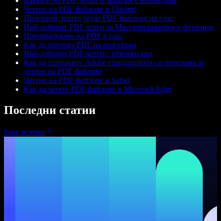
Какво е AI PDF четец и защо ви е необходим
Четене на PDF файлове в Chrome
Програми, които четат PDF файлове на глас
Най-добрият PDF четец за Mac: приложения и функции
Преобразуване на PDF в глас
Как да прочета PDF на моя екран
Най-добрият PDF четец с отворен код
Как да направите Adobe стандартната си програма за
четене на PDF файлове
Четене на PDF файлове в Safari
Как да четете PDF файлове в Microsoft Edge
Последни статии
Виж всички