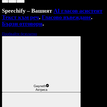
Speechify – Вашият
AI гласов асистент
Текст към реч
.
Гласово въвеждане
.
Бързи отговори
.
Пробвайте безплатно
Gwyneth
Актриса