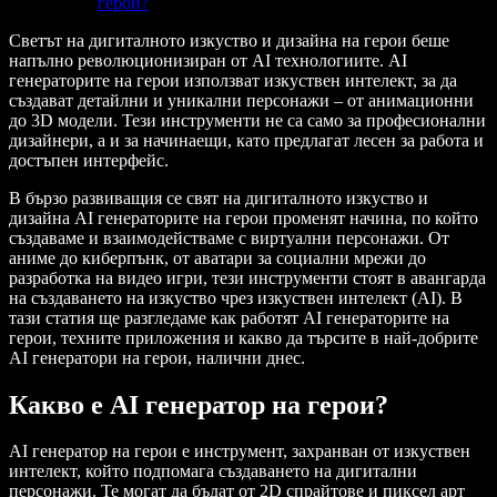
герои?
Светът на дигиталното изкуство и дизайна на герои беше
напълно революционизиран от AI технологиите. AI
генераторите на герои използват изкуствен интелект, за да
създават детайлни и уникални персонажи – от анимационни
до 3D модели. Тези инструменти не са само за професионални
дизайнери, а и за начинаещи, като предлагат лесен за работа и
достъпен интерфейс.
В бързо развиващия се свят на дигиталното изкуство и
дизайна AI генераторите на герои променят начина, по който
създаваме и взаимодействаме с виртуални персонажи. От
аниме до киберпънк, от аватари за социални мрежи до
разработка на видео игри, тези инструменти стоят в авангарда
на създаването на изкуство чрез изкуствен интелект (AI). В
тази статия ще разгледаме как работят AI генераторите на
герои, техните приложения и какво да търсите в най-добрите
AI генератори на герои, налични днес.
Какво е AI генератор на герои?
AI генератор на герои е инструмент, захранван от изкуствен
интелект, който подпомага създаването на дигитални
персонажи. Те могат да бъдат от 2D спрайтове и пиксел арт