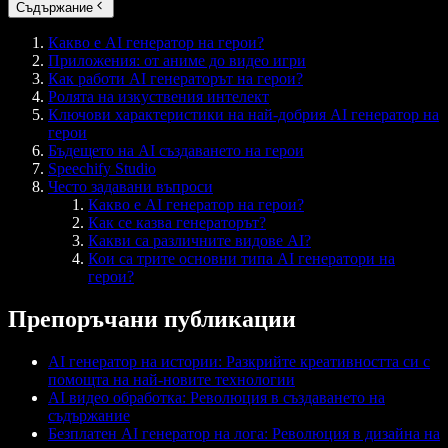
Съдържание
Какво е AI генератор на герои?
Приложения: от аниме до видео игри
Как работи AI генераторът на герои?
Ролята на изкуствения интелект
Ключови характеристики на най-добрия AI генератор на
герои
Бъдещето на AI създаването на герои
Speechify Studio
Често задавани въпроси
Какво е AI генератор на герои?
Как се казва генераторът?
Какви са различните видове AI?
Кои са трите основни типа AI генератори на
герои?
Препоръчани публикации
AI генератор на истории: Разкрийте креативността си с
помощта на най-новите технологии
AI видео обработка: Революция в създаването на
съдържание
Безплатен AI генератор на лога: Революция в дизайна на