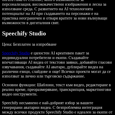
персонализация, висококачествени изображения и лесна за
използване среда. С развитието на AI технологията
потенциалът на AI при създаването на персонажи е на
практика неограничен и отваря вратите за нови вълнуващи
възможности в дигиталния свят.
Speechify Studio
Цена: Безплатен за изпробване
Speechify Studio
е цялостен AI креативен пакет за
индивидуални потребители и екипи. Създавайте
впечатляващи AI видеа от текстови заявки, добавяйте гласови
озвучавания, създавайте AI аватари, дублирайте видеа на
различни езици, слайдове и още! Всички проекти могат да се
използват за лично или търговско съдържание.
Основни функции
: Шаблони, текст към видео, редактиране в
реално време, преоразмеряване, транскрипция, маркетингови
видео инструменти.
Speechify несъмнено е най-добрият избор за вашите
генерирани аватарни видеа. С безпроблемна интеграция
между всички продукти Speechify Studio е идеален за екипи от