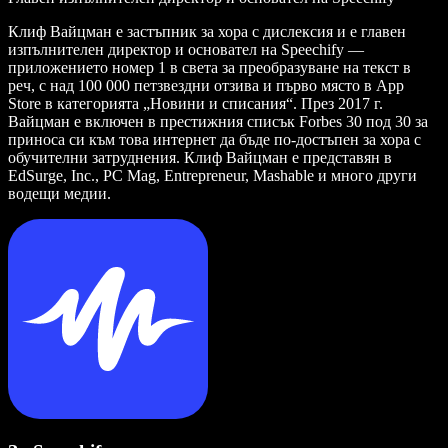
Клиф Вайцман е застъпник за хора с дислексия и е главен
изпълнителен директор и основател на Speechify —
приложението номер 1 в света за преобразуване на текст в
реч, с над 100 000 петзвездни отзива и първо място в App
Store в категорията „Новини и списания“. През 2017 г.
Вайцман е включен в престижния списък Forbes 30 под 30 за
приноса си към това интернет да бъде по-достъпен за хора с
обучителни затруднения. Клиф Вайцман е представян в
EdSurge, Inc., PC Mag, Entrepreneur, Mashable и много други
водещи медии.