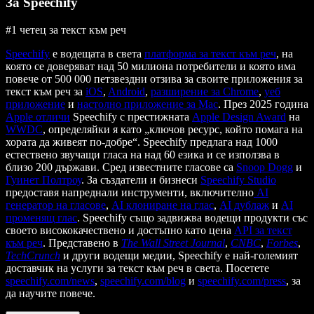
За Speechify
#1 четец за текст към реч
Speechify
е водещата в света
платформа за текст към реч
, на
която се доверяват над 50 милиона потребители и която има
повече от 500 000 петзвездни отзива за своите приложения за
текст към реч за
iOS
,
Android
,
разширение за Chrome
,
уеб
приложение
и
настолно приложение за Mac
. През 2025 година
Apple отличи
Speechify с престижната
Apple Design Award
на
WWDC
, определяйки я като „ключов ресурс, който помага на
хората да живеят по-добре“. Speechify предлага над 1000
естествено звучащи гласа на над 60 езика и се използва в
близо 200 държави. Сред известните гласове са
Snoop Dogg
и
Гуинет Полтроу
. За създатели и бизнеси
Speechify Studio
предоставя напреднали инструменти, включително
AI
генератор на гласове
,
AI клониране на глас
,
AI дублаж
и
AI
променящ глас
. Speechify също задвижва водещи продукти със
своето висококачествено и достъпно като цена
API за текст
към реч
. Представено в
The Wall Street Journal
,
CNBC
,
Forbes
,
TechCrunch
и други водещи медии, Speechify е най-големият
доставчик на услуги за текст към реч в света. Посетете
speechify.com/news
,
speechify.com/blog
и
speechify.com/press
, за
да научите повече.