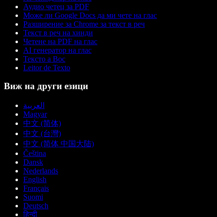
Аудио четец за PDF
Може ли Google Docs да ми чете на глас
Разширение за Chrome за текст в реч
Текст в реч на хинди
Четене на PDF на глас
AI генератор на глас
Тексто а Вос
Leitor de Texto
Виж на други езици
العربية
Magyar
中文 (简体)
中文 (台灣)
中文 (简体 中国大陆)
Čeština
Dansk
Nederlands
English
Français
Suomi
Deutsch
हिन्दी