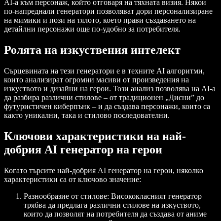
AI-а към персонаж, който отговаря на тяхната визия. Някои
по-напреднали генератори позволяват дори персонализиране
на мимики и пози на тялото, което прави създаването на
детайлни персонажи още по-удобно за потребителя.
Ролята на изкуствения интелект
Сърцевината на тези генератори е в техните AI алгоритми,
които анализират огромни масиви от произведения на
изкуството и дизайни на герои. Този анализ позволява на AI-а
да разбира различни стилове – от традиционен „Дисни” до
футуристичен киберпънк – и да създава персонажи, които са
както уникални, така и стилово последователни.
Ключови характеристики на най-
добрия AI генератор на герои
Когато търсите най-добрия AI генератор на герои, няколко
характеристики са от ключово значение:
Разнообразие от стилове
: Висококласният генератор
трябва да предлага различни стилове на изкуството,
които да позволят на потребителя да създава от аниме