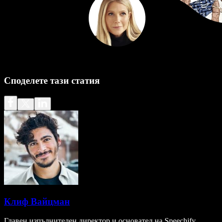
Споделете тази статия
Клиф Вайцман
Главен изпълнителен директор и основател на Speechify