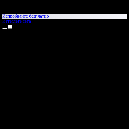
Изпробвайте безплатно
Изтеглете сега
Продукти
Текст в реч
Приложения за iPhone и iPad
Приложение за Android
Разширение за Chrome
Разширение за Edge
Уеб приложение
Приложение за Mac
Приложение за Windows