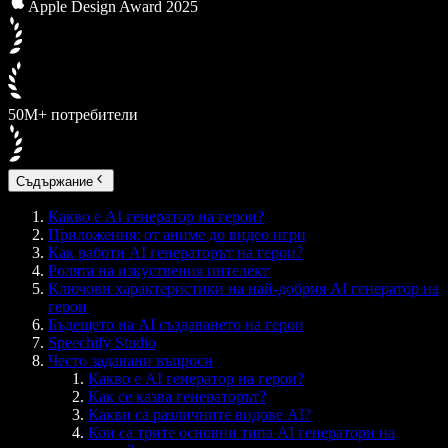
Apple Design Award 2025
50M+ потребители
Съдържание
Какво е AI генератор на герои?
Приложения: от аниме до видео игри
Как работи AI генераторът на герои?
Ролята на изкуствения интелект
Ключови характеристики на най-добрия AI генератор на
герои
Бъдещето на AI създаването на герои
Speechify Studio
Често задавани въпроси
Какво е AI генератор на герои?
Как се казва генераторът?
Какви са различните видове AI?
Кои са трите основни типа AI генератори на