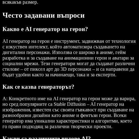
всякакъв размер.
Често задавани въпроси
Какво е AI генератор на герои?
AI генератор на герои е инструмент, задвижван от технология
с изкуствен интелект, който автоматизира създаването на
дигитални персонажи. Използва се широко в аниме, гейм
разработка и за създаване на анимационни герои и аватари за
социални мрежи. Тези генератори могат да създават различни
стилове – от пиксел арт до 3D персонажи – и са направени да
бъдат удобни както за начинаещи, така и за експерти.
Как се казва генераторът?
A: Конкретното име на AI генератор на герои може да варира,
но сред популярните са Stable Diffusion – AI генератор на
изображения, известен със своята гъвкавост при създаване на
разнообразни дизайни като аниме и фентъзи герои. Всеки
генератор има уникални характеристики и алгоритми, което
го прави подходящ за различни творчески проекти.
Какви са различните видове AI?