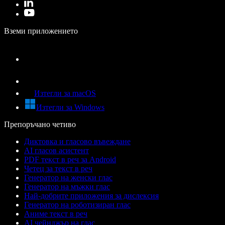
Вземи приложението
Изтегли за macOS
Изтегли за Windows
Препоръчано четиво
Диктовка и гласово въвеждане
AI гласов асистент
PDF текст в реч за Android
Четец за текст в реч
Генератор на женски глас
Генератор на мъжки глас
Най-добрите приложения за дислексия
Генератор на роботизиран глас
Аниме текст в реч
AI чейнджър на глас