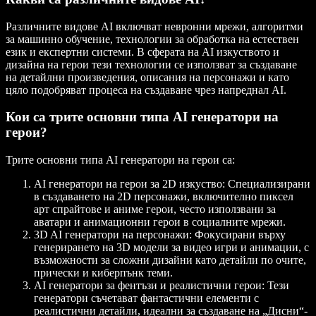
Различните видове AI включват невронни мрежи, алгоритми
за машинно обучение, технологии за обработка на естествен
език и експертни системи. В сферата на AI изкуството и
дизайна на герои тези технологии се използват за създаване
на детайлни произведения, описания на персонажи и като
цяло подобряват процеса на създаване чрез напреднал AI.
Кои са трите основни типа AI генератори на
герои?
Трите основни типа AI генератори на герои са:
AI генератори на герои за 2D изкуство
: Специализирани
в създаването на 2D персонажи, включително пиксел
арт спрайтове и аниме герои, често използвани за
аватари и анимационни герои в социалните мрежи.
3D AI генератори на персонажи
: Фокусирани върху
генерирането на 3D модели за видео игри и анимации, с
възможности за сложни дизайни като детайли по очите,
прически и киберпънк теми.
AI генератори за фентъзи и реалистични герои
: Тези
генератори съчетават фантастични елементи с
реалистични детайли, идеални за създаване на „Дисни“-