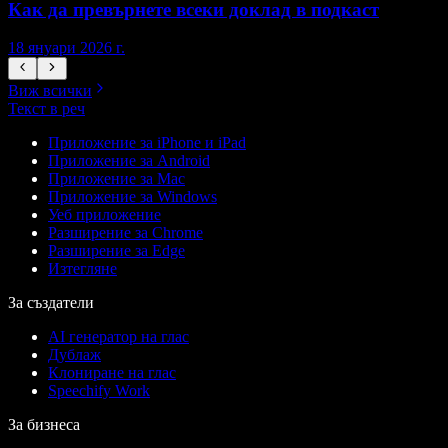
Как да превърнете всеки доклад в подкаст
18 януари 2026 г.
1
Виж всички
Текст в реч
Приложение за iPhone и iPad
Приложение за Android
Приложение за Mac
Приложение за Windows
Уеб приложение
Разширение за Chrome
Разширение за Edge
Изтегляне
За създатели
AI генератор на глас
Дублаж
Клониране на глас
Speechify Work
За бизнеса