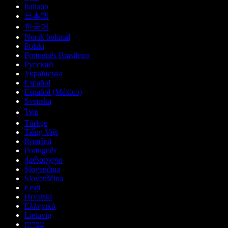
Italiano
日本語
한국어
Norsk bokmål
Polski
Português Brasileiro
Русский
Українська
Español
Español (México)
Svenska
ไทย
Türkçe
Tiếng Việt
Română
Português
ქართული
Slovenčina
Slovenščina
Eesti
Hrvatski
Ελληνικά
Lietuvių
עברית