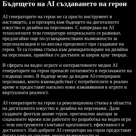
Бъдещето на AI създаването на герои
AI генераторите на герои не са просто инструмент в
настоящето, а и прозорец към бъдещето на дигиталното
изкуство и дизайна на персонажи. С напредъка на AI
технологиите тези генератори непрекъснато се развиват,
предлагайки още по-усъвършенствани възможности за
персонализация и по-висока прецизност при създаване на
герои. Те са голяма стъпка към демократизиране на дизайна
на персонажи, правейки го достъпен за широк кръг творци.
В сферата на видео игрите и интерактивните медии AI
генераторите на герои пренасят потапянето в персонажите на
следващо ниво. В бъдеще може да видим AI-генерирани
персонажи, които взаимодействат с потребителите в реално
време и предоставят напълно нови изживявания в игрите и
виртуалната реалност.
AI генераторите на герои са революционна стъпка в областта
на дигиталното изкуство и дизайна на персонажи. Дали
създавате фентъзи аниме герои, оригинални аватари за
социалните мрежи или работите по разработка на видео игри
– тези инструменти съчетават креативност, ефективност и
достъпност. Най-добрите AI генератори на герои предоставят
богата гама от стилове, много възможности за