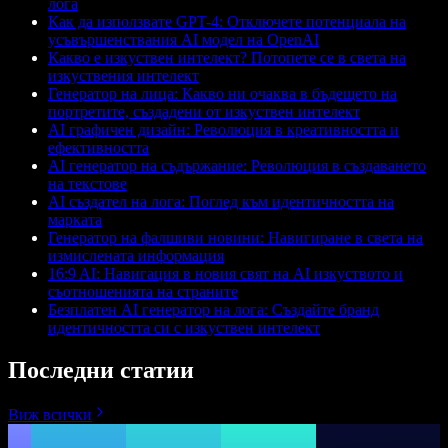
лога
Как да използвате GPT-4: Отключете потенциала на
усъвършенствания AI модел на OpenAI
Какво е изкуствен интелект? Потопете се в света на
изкуствения интелект
Генератор на лица: Какво ни очаква в бъдещето на
портретите, създадени от изкуствен интелект
AI графичен дизайн: Революция в креативността и
ефективността
AI генератор на съдържание: Революция в създаването
на текстове
AI създател на лога: Поглед към идентичността на
марката
Генератор на фалшиви новини: Навигиране в света на
измислената информация
16:9 AI: Навигация в новия свят на AI изкуството и
съотношенията на страните
Безплатен AI генератор на лога: Създайте бранд
идентичността си с изкуствен интелект
Последни статии
Виж всички