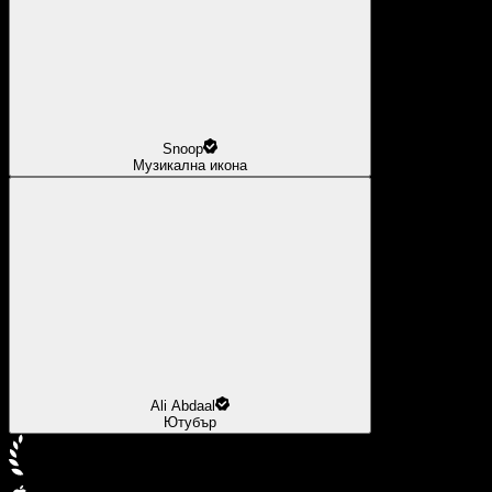
Snoop
Музикална икона
Ali Abdaal
Ютубър