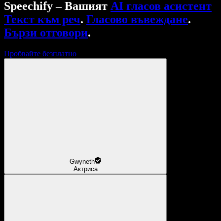
Speechify – Вашият
AI гласов асистент
Текст към реч
.
Гласово въвеждане
.
Бързи отговори
.
Пробвайте безплатно
Gwyneth
Актриса