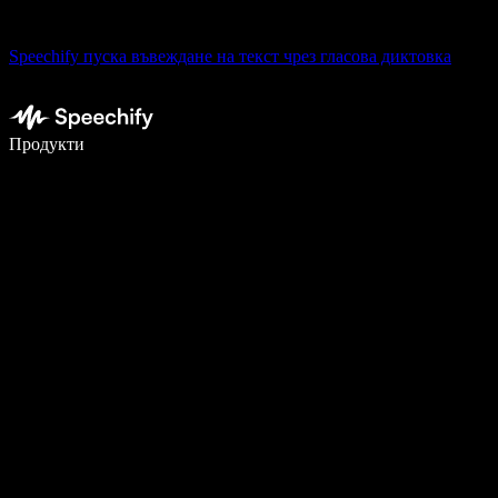
Speechify пуска въвеждане на текст чрез гласова диктовка
Пишете 5× по-бързо с гласово въвеждане
Продукти
Научете повече