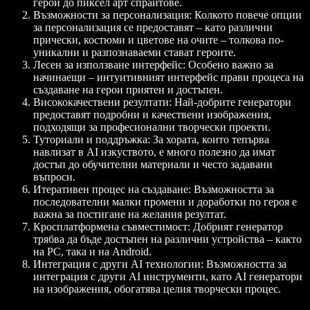
герои до пиксел арт спрайтове.
Възможности за персонализация
: Колкото повече опции
за персонализация се предоставят – като различни
прически, костюми и цветове на очите – толкова по-
уникални и разпознаваеми стават героите.
Лесен за използване интерфейс
: Особено важно за
начинаещи – интуитивният интерфейс прави процеса на
създаване на герои приятен и достъпен.
Висококачествени резултати
: Най-добрите генератори
предоставят подробни и качествени изображения,
подходящи за професионални творчески проекти.
Туториали и поддръжка
: За хората, които тепърва
навлизат в AI изкуството, е много полезно да имат
достъп до обучителни материали и често задавани
въпроси.
Итеративен процес на създаване
: Възможността за
последователни малки промени и доработки по героя е
важна за постигане на желания резултат.
Кросплатформена съвместимост
: Добрият генератор
трябва да бъде достъпен на различни устройства – както
на PC, така и на Android.
Интеграция с други AI технологии
: Възможността за
интеграция с други AI инструменти, като AI генератори
на изображения, обогатява целия творчески процес.