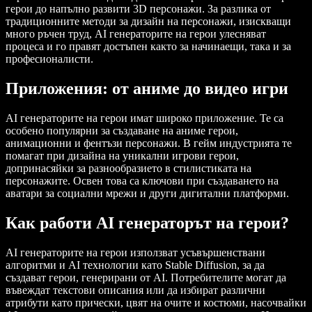
герои до напълно развити 3D персонажи. За разлика от
традиционните методи за дизайн на персонажи, изискващи
много ръчен труд, AI генераторите на герои улесняват
процеса и го правят достъпен както за начинаещи, така и за
професионалисти.
Приложения: от аниме до видео игри
AI генераторите на герои имат широко приложение. Те са
особено популярни за създаване на аниме герои,
анимационни и фентъзи персонажи. В гейм индустрията те
помагат при дизайна на уникални игрови герои,
допринасяйки за разнообразието в стилистиката на
персонажите. Освен това са ключови при създаването на
аватари за социални мрежи и други дигитални платформи.
Как работи AI генераторът на герои?
AI генераторите на герои използват усъвършенствани
алгоритми и AI технологии като Stable Diffusion, за да
създават герои, генерирани от AI. Потребителите могат да
въвеждат текстови описания или да избират различни
атрибути като прически, цвят на очите и костюми, насочвайки