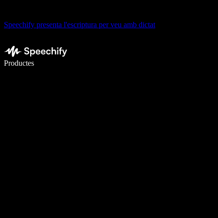
Speechify presenta l'escriptura per veu amb dictat
Escriu 5× més ràpid amb la veu
Productes
Més informació