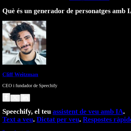
Què és un generador de personatges amb IA
Cliff Weitzman
CEO i fundador de Speechify
Speechify, el teu
assistent de veu amb IA
.
Text a veu
.
Dictat per veu
.
Respostes ràpid