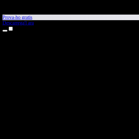
Prova-ho gratis
Descarrega'l ara
Productes
Text a veu
Aplicacions per a iPhone i iPad
Aplicació per a Android
Extensió per al Chrome
Extensió per a l'Edge
Aplicació web
Aplicació per al Mac
Aplicació per al Windows