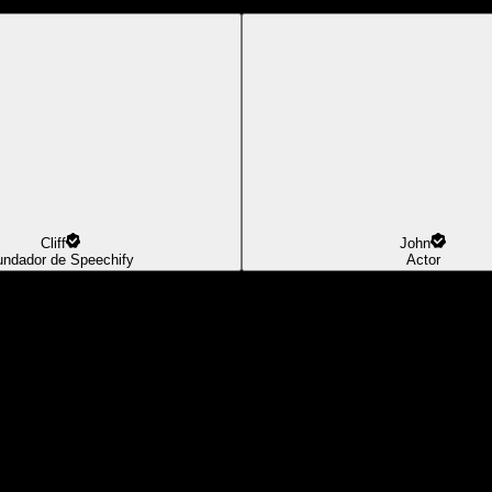
Cliff
John
undador de Speechify
Actor