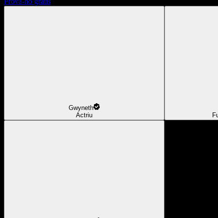
Prova-ho gratis
Gwyneth
Actriu
F