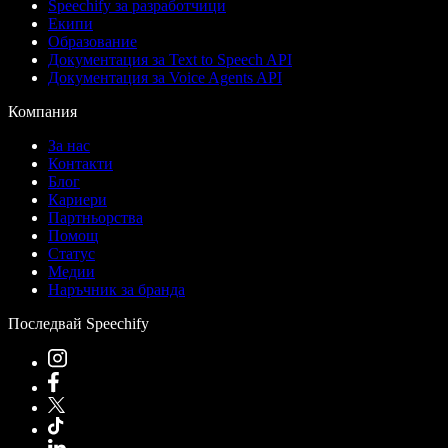
Speechify за разработчици
Екипи
Образование
Документация за Text to Speech API
Документация за Voice Agents API
Компания
За нас
Контакти
Блог
Кариери
Партньорства
Помощ
Статус
Медии
Наръчник за бранда
Последвай Speechify