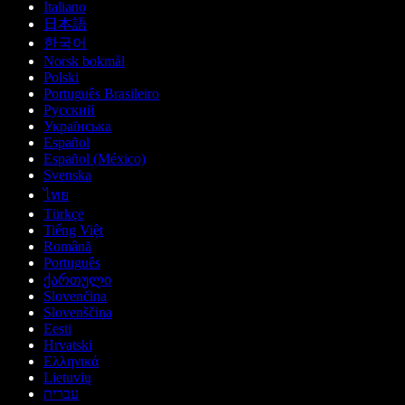
Italiano
日本語
한국어
Norsk bokmål
Polski
Português Brasileiro
Русский
Українська
Español
Español (México)
Svenska
ไทย
Türkçe
Tiếng Việt
Română
Português
ქართული
Slovenčina
Slovenščina
Eesti
Hrvatski
Ελληνικά
Lietuvių
עברית