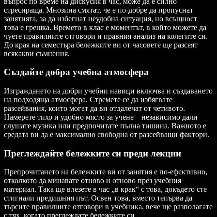
въпрос по време на дискусия в час, може да е силно
стресираща. Мнозина смятат, че е по-добре да пропуснат
занятията, за да избегнат неудобна ситуация, но всъщност
това е грешка. Времето в клас е моментът, в който можете да
чуете правилните отговори и правния анализ на колегите си.
До края на семестъра бележките ви от часовете ще разсеят
всякакви съмнения.
Създайте добра учебна атмосфера
Изграждането на добри учебни навици включва и създаването
на подходяща атмосфера. Стремете се да избягвате
разсейвания, които могат да ви отдалечат от четивото.
Намерете тихо и удобно място за учене – независимо дали
слушате музика или предпочитате пълна тишина. Важното е
средата ви да е максимално свободна от разсейващи фактори.
Преглеждайте бележките си преди лекции
Препрочитането на бележките ви от занятия е по-ефективно,
отколкото да минавате отново и отново през учебния
материал. Така ще влезете в час „в крак“ с това, докъдето сте
стигнали предишния път. Освен това, вместо тепърва да
търсите правилните отговори в учебника, вече ще разполагате
с тях, когато преглеждате бележките си.