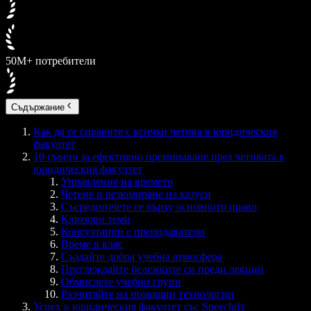
50M+ потребители
Съдържание
Как да се справите с всички четива в юридическия
факултет
10 съвета за ефективно преминаване през четивата в
юридическия факултет
Управление на времето
Четене и резюмиране на казуси
Съсредоточете се върху основното право
Ключови теми
Консултации с преподаватели
Време в клас
Създайте добра учебна атмосфера
Преглеждайте бележките си преди лекции
Обмислете учебни групи
Разчитайте на помощни технологии
Успех в юридическия факултет със Speechify