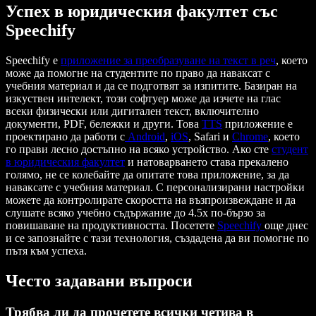
Успех в юридическия факултет със
Speechify
Speechify е
приложение за преобразуване на текст в реч
, което
може да помогне на студентите по право да наваксат с
учебния материал и да се подготвят за изпитите. Базиран на
изкуствен интелект, този софтуер може да изчете на глас
всеки физически или дигитален текст, включително
документи, PDF, бележки и други. Това
TTS
приложение е
проектирано да работи с
Android
,
iOS
, Safari и
Chrome
, което
го прави лесно достъпно на всяко устройство. Ако сте
студент
в юридическия факултет
и натоварването става прекалено
голямо, не се колебайте да опитате това приложение, за да
наваксате с учебния материал. С персонализирани настройки
можете да контролирате скоростта на възпроизвеждане и да
слушате всяко учебно съдържание до 4.5x по-бързо за
повишаване на продуктивността. Посетете
Speechify
още днес
и се запознайте с тази технология, създадена да ви помогне по
пътя към успеха.
Често задавани въпроси
Трябва ли да прочетете всички четива в