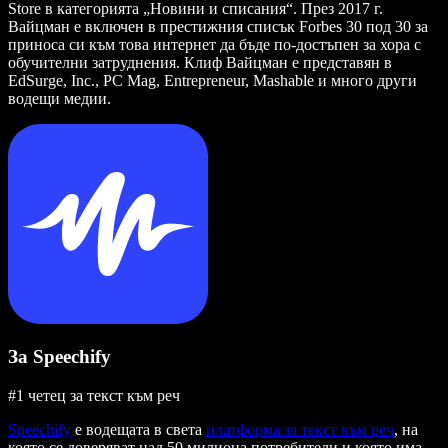
Store в категорията „Новини и списания“. През 2017 г.
Вайцман е включен в престижния списък Forbes 30 под 30 за
приноса си към това интернет да бъде по-достъпен за хора с
обучителни затруднения. Клиф Вайцман е представян в
EdSurge, Inc., PC Mag, Entrepreneur, Mashable и много други
водещи медии.
За Speechify
#1 четец за текст към реч
Speechify
е водещата в света
платформа за текст към реч
, на
която се доверяват над 50 милиона потребители и която има