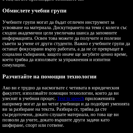
Обмислете учебни групи
Учебните групи могат да бъдат отличен инструмент за
усвояване на материала. Дискутирането на теми с колеги със
сходни академични цели увеличава шанса да запомните
информацията. Освен това можете да получите и полезни
съвети за учене от други студенти. Важно е учебните групи да
останат фокусирани върху работата, а да не се превръщат в
социални събирания, защото иначе ще загубите ценно време,
което трябва да използвате за упражнения и изпитни
симулации.
Разчитайте на помощни технологии
Ако ви е трудно да насмогвате с четивата в юридическия
факултет, използвайте помощни технологии, които да ви
улеснят в учебния процес.
Text to speech
приложенията
например могат да ви четат учебници и да подобрят уменията
ви за разбиране на текста. Разбира се, трябва да сте
съсредоточени, докато слушате материала, но това ще ви
позволи да учите, докато вършите други задачи като
шофиране, спорт или готвене.