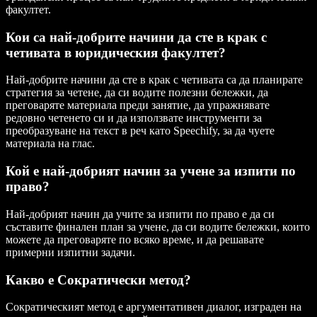
факултет.
Кои са най-добрите начини да сте в крак с
четивата в юридическия факултет?
Най-добрите начини да сте в крак с четивата са да планирате
стратегия за четене, да си водите полезни бележки, да
преговаряте материала преди занятие, да упражнявате
редовно четенето си и да използвате инструменти за
преобразуване на текст в реч като Speechify, за да чуете
материала на глас.
Кой е най-добрият начин за учене за изпити по
право?
Най-добрият начин да учите за изпити по право е да си
съставите финален план за учене, да си водите бележки, които
можете да преговаряте по всяко време, и да решавате
примерни изпитни задачи.
Какво е Сократически метод?
Сократическият метод е аргументативен диалог, изграден на