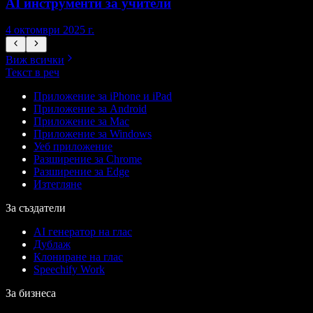
AI инструменти за учители
4 октомври 2025 г.
7
Виж всички
Текст в реч
Приложение за iPhone и iPad
Приложение за Android
Приложение за Mac
Приложение за Windows
Уеб приложение
Разширение за Chrome
Разширение за Edge
Изтегляне
За създатели
AI генератор на глас
Дублаж
Клониране на глас
Speechify Work
За бизнеса