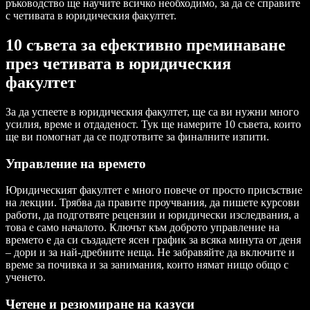
ръководство ще научите всичко необходимо, за да се справите
с четивата в юридическия факултет.
10 съвета за ефективно преминаване
през четивата в юридическия
факултет
За да успеете в юридическия факултет, ще са ви нужни много
усилия, време и отдаденост. Тук ще намерите 10 съвета, които
ще ви помогнат да се подготвите за финалните изпити.
Управление на времето
Юридическият факултет е много повече от просто присъствие
на лекции. Трябва да правите проучвания, да пишете курсови
работи, да подготвяте рецензии и юридически изследвания, а
това е само началото. Ключът към доброто управление на
времето е да си създадете ясен график за всяка минута от деня
– дори и за най-дребните неща. Не забравяйте да включите и
време за почивка и за занимания, които нямат нищо общо с
ученето.
Четене и резюмиране на казуси