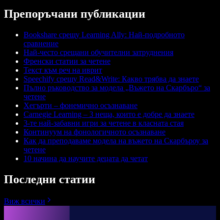
Препоръчани публикации
Bookshare срещу Learning Ally: Най-подробното
сравнение
Най-често срещани обучителни затруднения
Френски статии за четене
Текст към реч на иврит
Speechify срещу Read&Write: Какво трябва да знаете
Пълно ръководство за модела „Въжето на Скaрбъро“ за
четене
Хегърти – фонемично осъзнаване
Carnegie Learning – 3 неща, които е добре да знаете
3-те най-забавни игри за четене в класната стая
Континуум на фонологичното осъзнаване
Как да преподаваме модела на въжето на Скарбъроу за
четене
10 начина да научите децата да четат
Последни статии
Виж всички