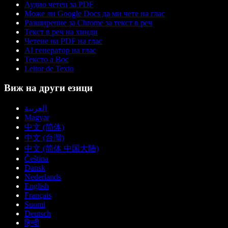
Аудио четец за PDF
Може ли Google Docs да ми чете на глас
Разширение за Chrome за текст в реч
Текст в реч на хинди
Четене на PDF на глас
AI генератор на глас
Тексто а Вос
Leitor de Texto
Виж на други езици
العربية
Magyar
中文 (简体)
中文 (台灣)
中文 (简体 中国大陆)
Čeština
Dansk
Nederlands
English
Français
Suomi
Deutsch
हिन्दी