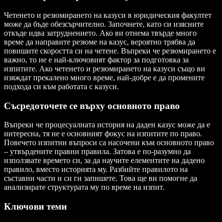
Четенето и резюмирането на казуси в юридическия факултет
може да бъде обезсърчително. Започнете, като си изясните
откъде идва затруднението. Ако ви отнема твърде много
време да направите резюме на казус, вероятно трябва да
повишите скоростта си на четене. Въпреки че резюмирането е
важно, то не е най-ключовият фактор за подготовка за
изпитите. Ако четенето и резюмирането на казуси също ви
изяждат прекалено много време, най-добре е да промените
подхода си към работата с казуси.
Съсредоточете се върху основното право
Въпреки че процесуалната история на даден казус може да е
интересна, тя не е основният фокус на изпитите по право.
Повечето изпитни въпроси са насочени към основното право
– утвърдените правни правила. Затова е по-разумно да
използвате времето си, за да научите елементите на дадено
правило, вместо историята му. Разбийте правилото на
съставни части и си ги запишете. Това ще ви помогне да
анализирате структурата му по време на изпит.
Ключови теми