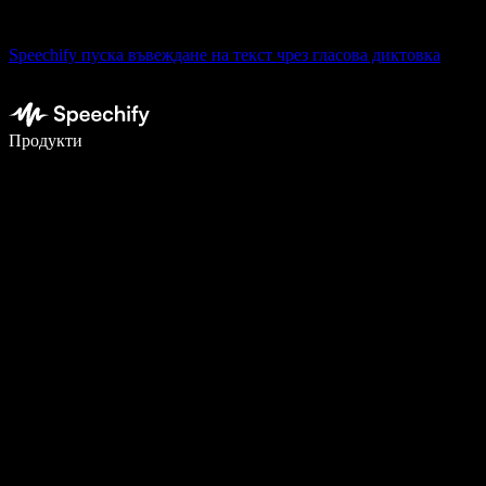
Speechify пуска въвеждане на текст чрез гласова диктовка
Пишете 5× по-бързо с гласово въвеждане
Продукти
Научете повече