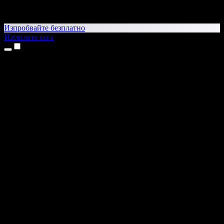
Изпробвайте безплатно
Изтеглете сега
Продукти
Текст в реч
Приложения за iPhone и iPad
Приложение за Android
Разширение за Chrome
Разширение за Edge
Уеб приложение
Приложение за Mac
Приложение за Windows