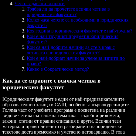
Често задавани въпроси
Трябва ли да прочетете всички четива в
юридическия факултет?
Колко часа четене са необходими в юридическия
факултет?
Коя година в юридическия факултет е най-трудна?
Кой е най-трудният предмет в юридическия
факултет?
Кои са най-добрите начини да сте в крак с
четивата в юридическия факултет?
Кой е най-добрият начин за учене за изпити по
право?
Какво е Сократически метод?
Как да се справите с всички четива в
юридическия факултет
Юридическият факултет е един от най-предизвикателните
образователни пътища в САЩ, особено за първокурсниците.
Голяма част от учебната програма е посветена на различни
видове четива със сложна тематика – съдебни резюмета,
закони, статии от правни списания и други. Всички тези
материали правят четенето и разбирането на юридически
текстове доста времеемко и умствено натоварващо. В това