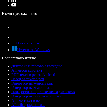
Вземи приложението
Изтегли за macOS
Изтегли за Windows
Препоръчано четиво
Диктовка и гласово въвеждане
AI гласов асистент
PDF текст в реч за Android
Четец за текст в реч
Генератор на женски глас
Генератор на мъжки глас
Най-добрите приложения за дислексия
Генератор на роботизиран глас
Аниме текст в реч
AI чейнджър на глас