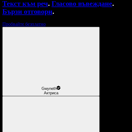
Текст към реч
.
Гласово въвеждане
.
Бързи отговори
.
Пробвайте безплатно
Gwyneth
Актриса