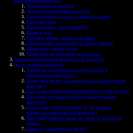
юридическия факултет
Управление на времето
Четене и резюмиране на казуси
Съсредоточете се върху основното право
Ключови теми
Консултации с преподаватели
Време в клас
Създайте добра учебна атмосфера
Преглеждайте бележките си преди лекции
Обмислете учебни групи
Разчитайте на помощни технологии
Успех в юридическия факултет със Speechify
Често задавани въпроси
Трябва ли да прочетете всички четива в
юридическия факултет?
Колко часа четене са необходими в юридическия
факултет?
Коя година в юридическия факултет е най-трудна?
Кой е най-трудният предмет в юридическия
факултет?
Кои са най-добрите начини да сте в крак с
четивата в юридическия факултет?
Кой е най-добрият начин за учене за изпити по
право?
Какво е Сократически метод?