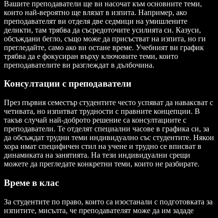
Вашите преподаватели ще ви насочат към основните теми,
които най-вероятно ще влязат в изпита. Например, ако
преподавателят ви отделя две седмици на умишлените
деликти, там трябва да съсредоточите усилията си. Казуси,
обсъждани бегло, също може да присъстват на изпита, но ги
прегледайте, само ако ви остане време. Учебният ви график
трябва да е фокусиран върху ключовите теми, които
преподавателите ви разглеждат в дълбочина.
Консултации с преподаватели
През първия семестър студентите често успяват да наваксват с
четивата, но изпитват трудности с правните концепции. В
такъв случай най-доброто решение са консултациите с
преподаватели. Те отделят специални часове в графика си, за
да обсъждат трудни теми индивидуално със студентите. Някои
хора имат специфичен стил на учене и трудно се вписват в
динамиката на занятията. На тези индивидуални срещи
можете да прегледате конкретни теми, които не разбирате.
Време в клас
За студентите по право, които са изостанали с подготовката за
изпитите, мисълта, че преподавателят може да им зададе