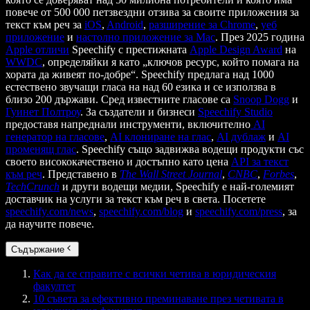
повече от 500 000 петзвездни отзива за своите приложения за
текст към реч за
iOS
,
Android
,
разширение за Chrome
,
уеб
приложение
и
настолно приложение за Mac
. През 2025 година
Apple отличи
Speechify с престижната
Apple Design Award
на
WWDC
, определяйки я като „ключов ресурс, който помага на
хората да живеят по-добре“. Speechify предлага над 1000
естествено звучащи гласа на над 60 езика и се използва в
близо 200 държави. Сред известните гласове са
Snoop Dogg
и
Гуинет Полтроу
. За създатели и бизнеси
Speechify Studio
предоставя напреднали инструменти, включително
AI
генератор на гласове
,
AI клониране на глас
,
AI дублаж
и
AI
променящ глас
. Speechify също задвижва водещи продукти със
своето висококачествено и достъпно като цена
API за текст
към реч
. Представено в
The Wall Street Journal
,
CNBC
,
Forbes
,
TechCrunch
и други водещи медии, Speechify е най-големият
доставчик на услуги за текст към реч в света. Посетете
speechify.com/news
,
speechify.com/blog
и
speechify.com/press
, за
да научите повече.
Съдържание
Как да се справите с всички четива в юридическия
факултет
10 съвета за ефективно преминаване през четивата в