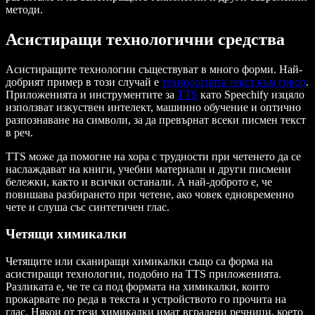
методи.
Асистиращи технологични средства
Асистиращите технологии съществуват в много форми. Най-
добрият пример в този случай е
технологията текст към говор
.
Приложенията и инструментите за
TTS
като Speechify изцяло
използват изкуствен интелект, машинно обучение и оптично
разпознаване на символи, за да превърнат всеки писмен текст
в реч.
TTS може да помогне на хора с трудности при четенето да се
наслаждават на книги, учебни материали и други писмени
бележки, както и всички останали. А най-доброто е, че
повишава разбирането при четене, ако човек едновременно
чете и слуша със синтетичен глас.
Четящи химикалки
Четящите или сканиращи химикалки също са форма на
асистиращи технологии, подобно на TTS приложенията.
Разликата е, че те са под формата на химикалки, които
прокарвате по реда в текста и устройството го прочита на
глас. Някои от тези химикалки имат вградени речници, което