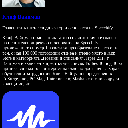
Клиф Вайцман
Главен изпълнителен директор и основател на Speechify
Клиф Вайцман е застъпник за хора с дислексия и е главен
изпълнителен директор и основател на Speechify —
приложението номер 1 в света за преобразуване на текст в
реч, с над 100 000 петзвездни отзива и първо място в App
Store в категорията „Новини и списания“. През 2017 г.
Вайцман е включен в престижния списък Forbes 30 под 30 за
приноса си към това интернет да бъде по-достъпен за хора с
обучителни затруднения. Клиф Вайцман е представян в
EdSurge, Inc., PC Mag, Entrepreneur, Mashable и много други
водещи медии.