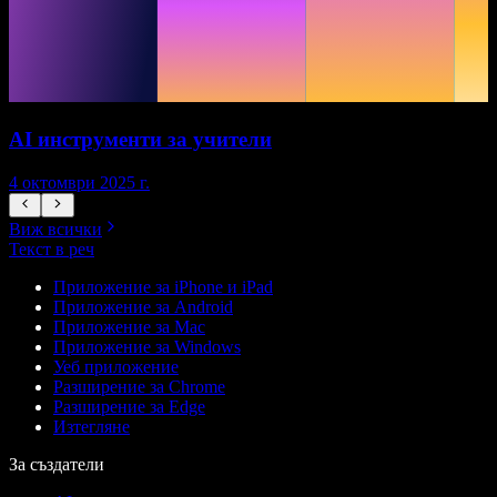
AI инструменти за учители
4 октомври 2025 г.
7
Виж всички
Текст в реч
Приложение за iPhone и iPad
Приложение за Android
Приложение за Mac
Приложение за Windows
Уеб приложение
Разширение за Chrome
Разширение за Edge
Изтегляне
За създатели