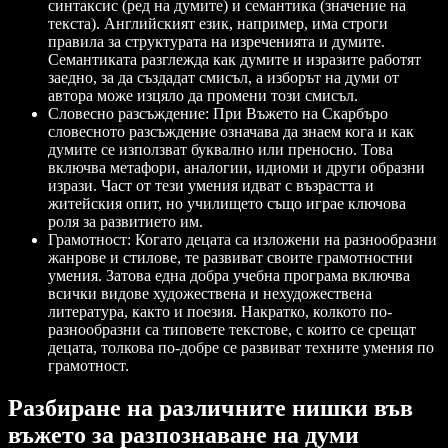
синтаксис (ред на думите) и семантика (значение на
текста). Английският език, например, има строги
правила за структурата на изреченията и думите.
Семантиката разглежда как думите и изразите работят
заедно, за да създадат смисъл, а изборът на думи от
автора може изцяло да промени този смисъл.
Словесно разсъждение: При Въжето на Скaрбъро
словесното разсъждение означава да знаем кога и как
думите се използват буквално или преносно. Това
включва метафори, аналогии, идиоми и други образни
изрази. Част от тези умения идват с възрастта и
житейския опит, но училището също играе ключова
роля за развитието им.
Грамотност: Когато децата са изложени на разнообразни
жанрове и стилове, те развиват своите грамотностни
умения. Затова една добра учебна програма включва
всички видове художествена и нехудожествена
литература, както и поезия. Накратко, колкото по-
разнообразни са типовете текстове, с които се срещат
децата, толкова по-добре се развиват техните умения по
грамотност.
Разбиране на различните нишки във
въжето за разпознаване на думи