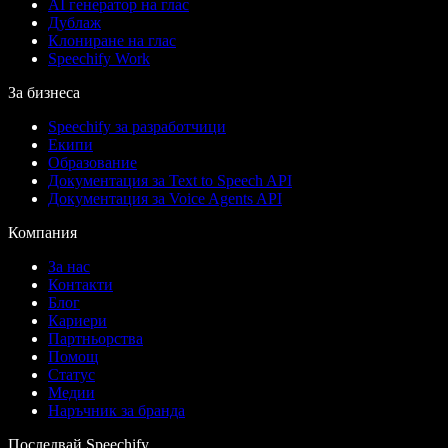
AI генератор на глас
Дублаж
Клониране на глас
Speechify Work
За бизнеса
Speechify за разработчици
Екипи
Образование
Документация за Text to Speech API
Документация за Voice Agents API
Компания
За нас
Контакти
Блог
Кариери
Партньорства
Помощ
Статус
Медии
Наръчник за бранда
Последвай Speechify