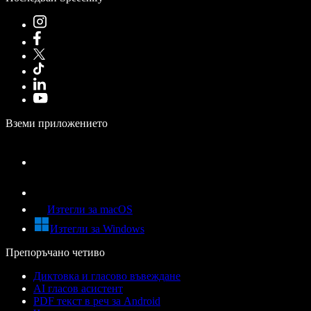
Вземи приложението
Изтегли за macOS
Изтегли за Windows
Препоръчано четиво
Диктовка и гласово въвеждане
AI гласов асистент
PDF текст в реч за Android