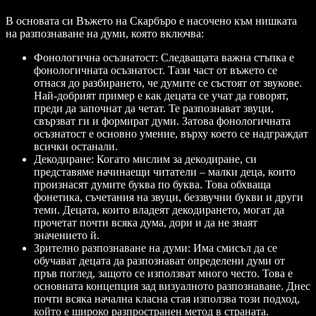
В основата си Въжето на Скaрбъро е насочено към нишката
на разпознаване на думи, която включва:
Фонологична осъзнатост: Следващата важна стъпка е
фонологичната осъзнатост. Тази част от въжето се
отнася до разбирането, че думите се състоят от звукове.
Най-добрият пример е как децата се учат да говорят,
преди да започнат да четат. Те разпознават звуци,
свързват ги и формират думи. Затова фонологичната
осъзнатост е основно умение, върху което се надграждат
всички останали.
Декодиране: Когато мислим за декодиране, си
представяме начинаещи читатели – малки деца, които
произнасят думите буква по буква. Това обхваща
фонетика, съчетания на звуци, беззвучни букви и други
теми. Децата, които владеят декодирането, могат да
прочетат почти всяка дума, дори и да не знаят
значението й.
Зрително разпознаване на думи: Има смисъл да се
обучават децата да разпознават определени думи от
пръв поглед, защото се използват много често. Това е
основната концепция зад визуалното разпознаване. Днес
почти всяка начална класна стая използва този подход,
който е широко разпространен метод в страната.