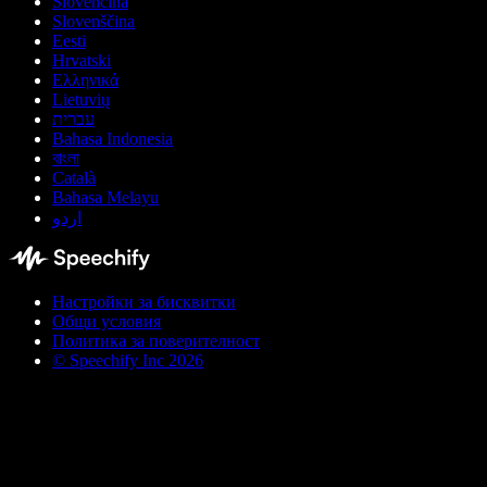
Slovenčina
Slovenščina
Eesti
Hrvatski
Ελληνικά
Lietuvių
עברית
Bahasa Indonesia
বাংলা
Català
Bahasa Melayu
اردو
Настройки за бисквитки
Общи условия
Политика за поверителност
© Speechify Inc 2026