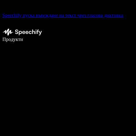
Speechify пуска въвеждане на текст чрез гласова диктовка
Пишете 5× по-бързо с гласово въвеждане
Продукти
Научете повече