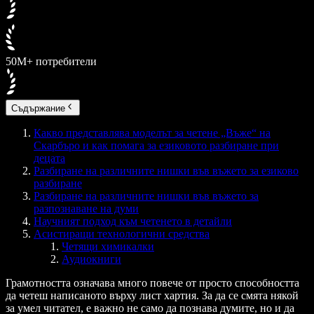
50M+ потребители
Съдържание
Какво представлява моделът за четене „Въже“ на
Скaрбъро и как помага за езиковото разбиране при
децата
Разбиране на различните нишки във въжето за езиково
разбиране
Разбиране на различните нишки във въжето за
разпознаване на думи
Научният подход към четенето в детайли
Асистиращи технологични средства
Четящи химикалки
Аудиокниги
Грамотността означава много повече от просто способността
да четеш написаното върху лист хартия. За да се смята някой
за умел читател, е важно не само да познава думите, но и да