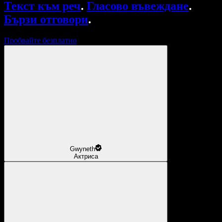
Текст към реч
.
Гласово въвеждане
.
Бързи отговори
.
Пробвайте безплатно
Gwyneth
Актриса