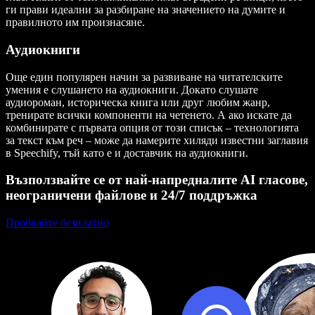
ги прави идеални за разбиране на значението на думите и
правилното им произнасяне.
Аудиокниги
Още един популярен начин за развиване на читателските
умения е слушането на аудиокниги. Докато слушате
аудиороман, историческа книга или друг любим жанр,
тренирате всички компоненти на четенето. А ако искате да
комбинирате с първата опция от този списък – технологията
за текст към реч – може да намерите хиляди известни заглавия
в Speechify, тъй като е и доставчик на аудиокниги.
Възползвайте се от най-напредналите AI гласове,
неограничени файлове и 24/7 поддръжка
Пробвайте безплатно