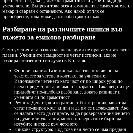
преплетат, създават „въже на грамотността“, което води до
умело четене. Въпреки това всеки компонент е самостоятелен,
макар и свързан с останалите. Ако някой от тях се
пренебрегне, това може да отслаби цялото въже.
Разбиране на различните нишки във
въжето за езиково разбиране
Само уменията за разпознаване на думи не правят читателите
плавни. Учениците всъщност не четат истински, ако не
разбират значението на думите. Ето защо:
Фонови знания: Тази нишка включва поставяне на
текстовете за четене в контекст за учителите.
Използвайте четенето като част от по-широк урок по
всеки предмет, независимо от възрастта. Така децата ще
придобият по-дълбоко разбиране, докато развиват и
уменията си по грамотност.
Речник: Децата, които развиват богат речник, могат да
четат по-широк кръг книги и да им се наслаждават. Ако
се налага често да спирате, за да проверявате значението
на думи или указания, много по-вероятно е бързо да
изгубите интерес към четенето.
Езикова структура: Под това най-често се има предвид