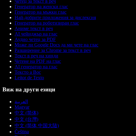
Четец за текст в реч
Генератор на женски глас
Генератор на мъжки глас
Най-добрите приложения за дислексия
Генератор на роботизиран глас
Аниме текст в реч
AI чейнджър на глас
Аудио четец за PDF
Може ли Google Docs да ми чете на глас
Разширение за Chrome за текст в реч
Текст в реч на хинди
Четене на PDF на глас
AI генератор на глас
Тексто а Вос
Leitor de Texto
Виж на други езици
العربية
Magyar
中文 (简体)
中文 (台灣)
中文 (简体 中国大陆)
Čeština