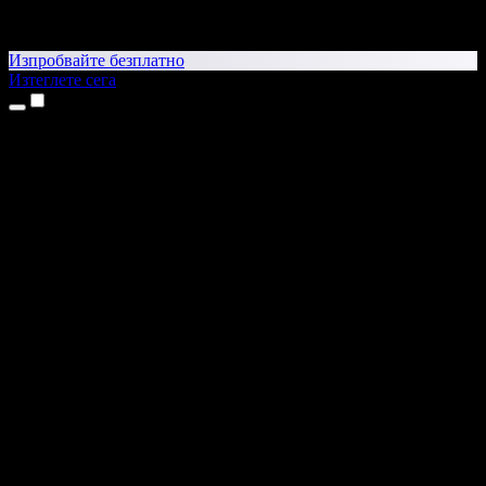
Изпробвайте безплатно
Изтеглете сега
Продукти
Текст в реч
Приложения за iPhone и iPad
Приложение за Android
Разширение за Chrome
Разширение за Edge
Уеб приложение
Приложение за Mac
Приложение за Windows