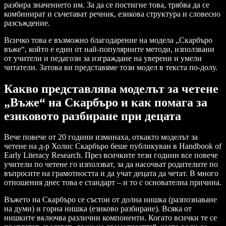
разбира значението им. За да се постигне това, трябва да се
комбинират и съчетават речник, езикова структура и словесно
разсъждение.
Всичко това е възможно благодарение на модела „Скaрбъро
въже“, който е един от най-популярните методи, използвани
от учители и педагози за изграждане на уверени и умели
читатели. Затова ви представяме този модел в текста по-долу.
Какво представлява моделът за четене
„Въже“ на Скaрбъро и как помага за
езиковото разбиране при децата
Вече повече от 20 години изминаха, откакто моделът за
четене на д-р Холис Скaрбъро беше публикуван в Handbook of
Early Literacy Research. През всичките тези години все повече
учители по четене го използват, за да насочват родителите по
въпросите на грамотността и да учат децата да четат. В много
отношения днес това е стандарт – и то с основателна причина.
Въжето на Скaрбъро се състои от долна нишка (разпознаване
на думи) и горна нишка (езиково разбиране). Всяка от
нишките включва различни компоненти. Когато всички те се