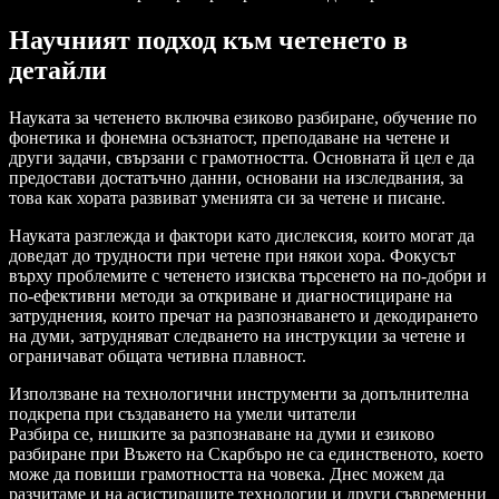
Научният подход към четенето в
детайли
Науката за четенето включва езиково разбиране, обучение по
фонетика и фонемна осъзнатост, преподаване на четене и
други задачи, свързани с грамотността. Основната й цел е да
предостави достатъчно данни, основани на изследвания, за
това как хората развиват уменията си за четене и писане.
Науката разглежда и фактори като дислексия, които могат да
доведат до трудности при четене при някои хора. Фокусът
върху проблемите с четенето изисква търсенето на по-добри и
по-ефективни методи за откриване и диагностициране на
затруднения, които пречат на разпознаването и декодирането
на думи, затрудняват следването на инструкции за четене и
ограничават общата четивна плавност.
Използване на технологични инструменти за допълнителна
подкрепа при създаването на умели читатели
Разбира се, нишките за разпознаване на думи и езиково
разбиране при Въжето на Скaрбъро не са единственото, което
може да повиши грамотността на човека. Днес можем да
разчитаме и на асистиращите технологии и други съвременни