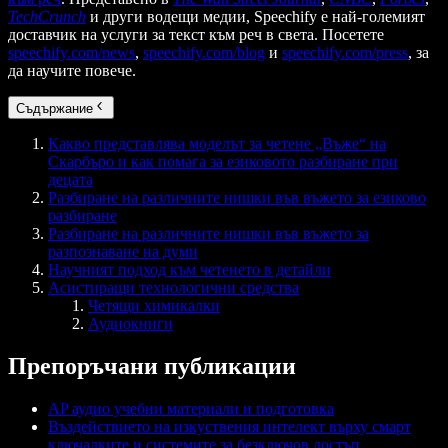
TechCrunch
и други водещи медии, Speechify е най-големият
доставчик на услуги за текст към реч в света. Посетете
speechify.com/news
,
speechify.com/blog
и
speechify.com/press
, за
да научите повече.
Съдържание
Какво представлява моделът за четене „Въже“ на
Скaрбъро и как помага за езиковото разбиране при
децата
Разбиране на различните нишки във въжето за езиково
разбиране
Разбиране на различните нишки във въжето за
разпознаване на думи
Научният подход към четенето в детайли
Асистиращи технологични средства
Четящи химикалки
Аудиокниги
Препоръчани публикации
AP аудио учебни материали и подготовка
Въздействието на изкуствения интелект върху смарт
ключалките и системите за безключов достъп