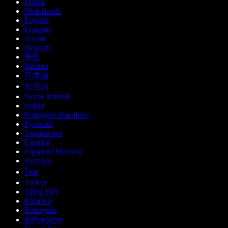
Dansk
Nederlands
English
Français
Suomi
Deutsch
हिन्दी
Italiano
日本語
한국어
Norsk bokmål
Polski
Português Brasileiro
Русский
Українська
Español
Español (México)
Svenska
ไทย
Türkçe
Tiếng Việt
Română
Português
ქართული