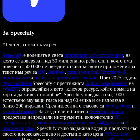
За Speechify
#1 четец за текст към реч
Speechify
е водещата в света
платформа за текст към реч
, на
която се доверяват над 50 милиона потребители и която има
повече от 500 000 петзвездни отзива за своите приложения за
текст към реч за
iOS
,
Android
,
разширение за Chrome
,
уеб
приложение
и
настолно приложение за Mac
. През 2025 година
Apple отличи
Speechify с престижната
Apple Design Award
на
WWDC
, определяйки я като „ключов ресурс, който помага на
хората да живеят по-добре“. Speechify предлага над 1000
естествено звучащи гласа на над 60 езика и се използва в
близо 200 държави. Сред известните гласове са
Snoop Dogg
и
Гуинет Полтроу
. За създатели и бизнеси
Speechify Studio
предоставя напреднали инструменти, включително
AI
генератор на гласове
,
AI клониране на глас
,
AI дублаж
и
AI
променящ глас
. Speechify също задвижва водещи продукти със
своето висококачествено и достъпно като цена
API за текст
към реч
. Представено в
The Wall Street Journal
,
CNBC
,
Forbes
,