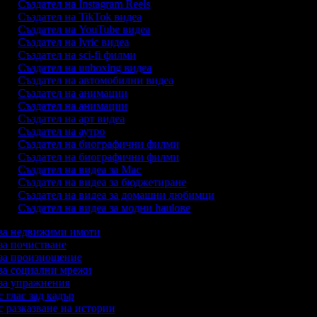
Създател на Instagram Reels
Създател на TikTok видеа
Създател на YouTube видеа
Създател на lyric видеа
Създател на sci-fi филми
Създател на unboxing видеа
Създател на автомобилни видеа
Създател на анимации
Създател на анимации
Създател на арт видеа
Създател на аутро
Създател на биографични филми
Създател на биографични филми
Създател на видеа за Mac
Създател на видеа за бюджетиране
Създател на видеа за домашни любимци
Създател на видеа за модни haulове
а за недвижими имоти
 за почистване
а за произношение
а за социални мрежи
а за упражнения
 с глас зад кадър
 с разказване на истории