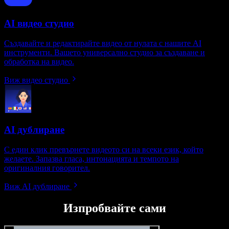
AI видео студио
Създавайте и редактирайте видео от нулата с нашите AI
инструменти. Вашето универсално студио за създаване и
обработка на видео.
Виж видео студио
AI дублиране
С един клик превърнете видеото си на всеки език, който
желаете. Запазва гласа, интонацията и темпото на
оригиналния говорител.
Виж AI дублиране
Изпробвайте сами