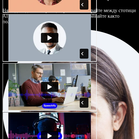
Няма два еднакво звучащи проекта. Избирайте между стотици
AI гласови актьори и акценти и ги настройвайте както
пожелаете.