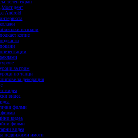
 със зелен екран
а „Моят ден“
 за Android
о интервюта
о колажи
о обиколки на къщи
о подкаст копие
о подкасти
о покани
о презентации
о реклами
о турове
о уроци за грим
о уроци по танци
оклипове за декорация
ове
инг видеа
арски видеа
 видеа
матични филми
ън филми
дийни видеа
едийни филми
нтарни видеа
а за недвижими имоти