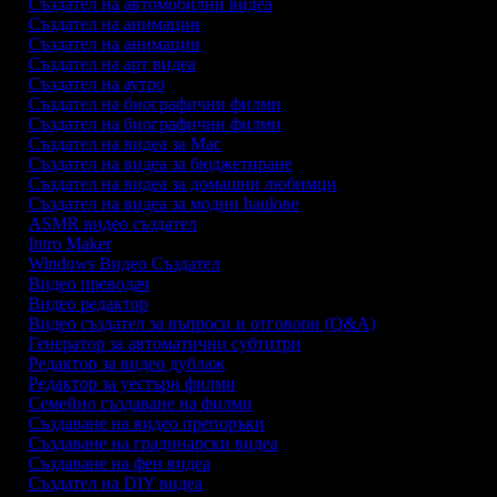
Създател на автомобилни видеа
Създател на анимации
Създател на анимации
Създател на арт видеа
Създател на аутро
Създател на биографични филми
Създател на биографични филми
Създател на видеа за Mac
Създател на видеа за бюджетиране
Създател на видеа за домашни любимци
Създател на видеа за модни haulове
ASMR видео създател
Intro Maker
Windows Видео Създател
Видео преводач
Видео редактор
Видео създател за въпроси и отговори (Q&A)
Генератор за автоматични субтитри
Редактор за видео дублаж
Редактор за уестърн филми
Семейно създаване на филми
Създаване на видео препоръки
Създаване на градинарски видеа
Създаване на фен видеа
Създател на DIY видеа