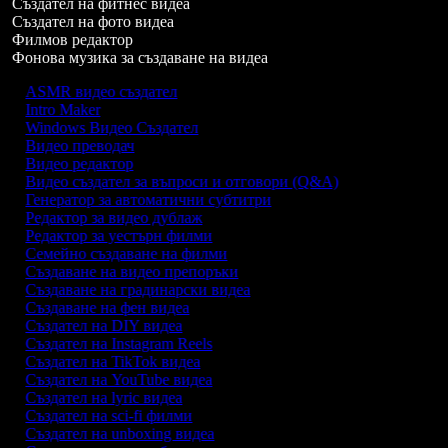
Създател на фитнес видеа
Създател на фото видеа
Филмов редактор
Фонова музика за създаване на видеа
ASMR видео създател
Intro Maker
Windows Видео Създател
Видео преводач
Видео редактор
Видео създател за въпроси и отговори (Q&A)
Генератор за автоматични субтитри
Редактор за видео дублаж
Редактор за уестърн филми
Семейно създаване на филми
Създаване на видео препоръки
Създаване на градинарски видеа
Създаване на фен видеа
Създател на DIY видеа
Създател на Instagram Reels
Създател на TikTok видеа
Създател на YouTube видеа
Създател на lyric видеа
Създател на sci-fi филми
Създател на unboxing видеа