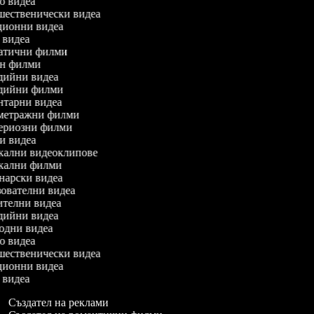
мо видеа
тешественически видеа
акционни видеа
ю видеа
аматични филми
шън филми
медийни видеа
медийни филми
ентарни видеа
сометражни филми
стериозни филми
дни видеа
зикални видеоклипове
зикални филми
винарски видеа
азователни видеа
чителни видеа
родийни видеа
иродни видеа
мо видеа
тешественически видеа
акционни видеа
ю видеа
Създател на реклами