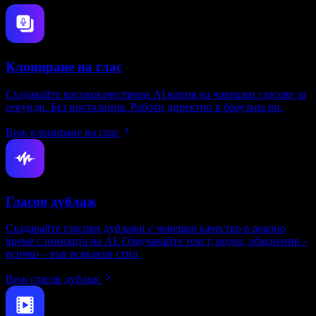
Клониране на глас
Създавайте висококачествени AI копия на човешки гласове за
секунди. Без инсталация. Работи директно в браузъра ви.
Виж клониране на глас
Гласов дублаж
Създавайте гласови дублажи с човешко качество в реално
време с помощта на AI. Озвучавайте текст, видеа, обяснения –
всичко – във всякакъв стил.
Виж гласов дублаж