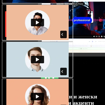
Огромен избор от мъжки и женски
гласове с най-различни акценти