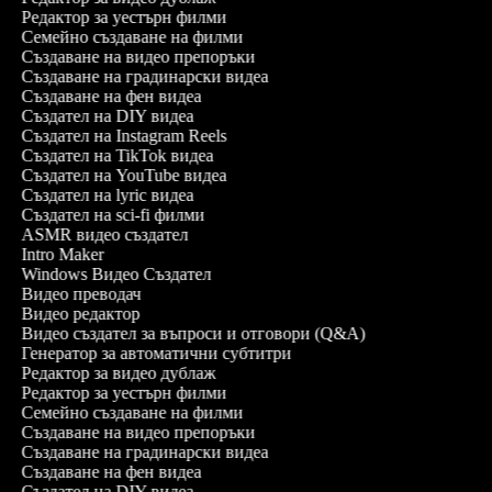
Редактор за уестърн филми
Семейно създаване на филми
Създаване на видео препоръки
Създаване на градинарски видеа
Създаване на фен видеа
Създател на DIY видеа
Създател на Instagram Reels
Създател на TikTok видеа
Създател на YouTube видеа
Създател на lyric видеа
Създател на sci-fi филми
ASMR видео създател
Intro Maker
Windows Видео Създател
Видео преводач
Видео редактор
Видео създател за въпроси и отговори (Q&A)
Генератор за автоматични субтитри
Редактор за видео дублаж
Редактор за уестърн филми
Семейно създаване на филми
Създаване на видео препоръки
Създаване на градинарски видеа
Създаване на фен видеа
Създател на DIY видеа