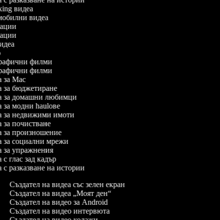
oxing видеа
томобилни видеа
имации
имации
 видеа
ро
ографични филми
ографични филми
еа за Mac
еа за бюджетиране
деа за домашни любимци
еа за модни haulове
деа за недвижими имоти
еа за почистване
еа за произношение
еа за социални мрежи
еа за упражнения
а с глас зад кадър
еа с разказване на истории
Създател на видеа със зелен екран
Създател на видеа „Моят ден“
Създател на видео за Android
Създател на видео интервюта
Създател на видео колажи