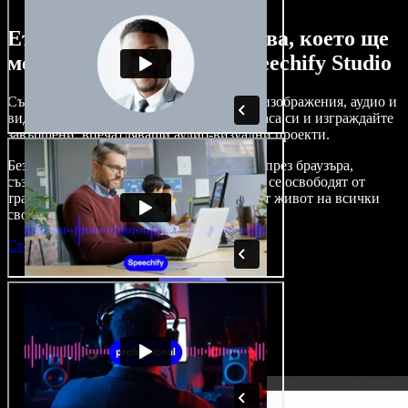
Ето само малка част от това, което ще
можете да правите със Speechify Studio
Създавайте дублажи, добавяйте стокови изображения, аудио и
видео без авторски права, клонирайте гласа си и изграждайте
завършени, впечатляващи аудио-визуални проекти.
Без крива на обучение и с достъп изцяло през браузъра,
създателите на съдържание вече могат да се освободят от
традиционните ограничения и да вдъхнат живот на всички
свои креативни идеи.
Стартирай Studio