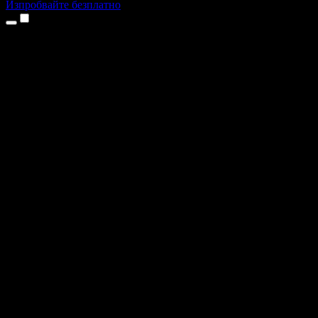
Изпробвайте безплатно
Продукти
Текст в реч
Приложения за iPhone и iPad
Приложение за Android
Разширение за Chrome
Разширение за Edge
Уеб приложение
Приложение за Mac
Приложение за Windows
AI генератор на глас
Гласов запис
Дублаж