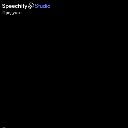
Пишете 5× по-бързо с гласово въвеждане
Продукти
Научете повече