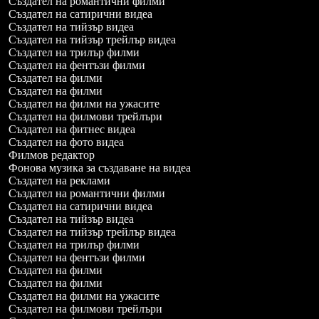
Създател на романтични филми
Създател на сатирични видеа
Създател на тийзър видеа
Създател на тийзър трейлър видеа
Създател на трилър филми
Създател на фентъзи филми
Създател на филми
Създател на филми
Създател на филми на ужасите
Създател на филмови трейлъри
Създател на фитнес видеа
Създател на фото видеа
Филмов редактор
Фонова музика за създаване на видеа
Създател на реклами
Създател на романтични филми
Създател на сатирични видеа
Създател на тийзър видеа
Създател на тийзър трейлър видеа
Създател на трилър филми
Създател на фентъзи филми
Създател на филми
Създател на филми
Създател на филми на ужасите
Създател на филмови трейлъри