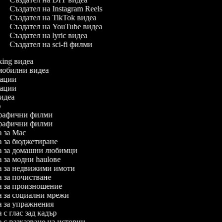
Създател на Instagram Reels
Създател на TikTok видеа
Създател на YouTube видеа
Създател на lyric видеа
Създател на sci-fi филми
oxing видеа
томобилни видеа
имации
имации
 видеа
ро
ографични филми
ографични филми
еа за Mac
еа за бюджетиране
деа за домашни любимци
еа за модни haulове
деа за недвижими имоти
еа за почистване
еа за произношение
еа за социални мрежи
еа за упражнения
а с глас зад кадър
еа с разказване на истории