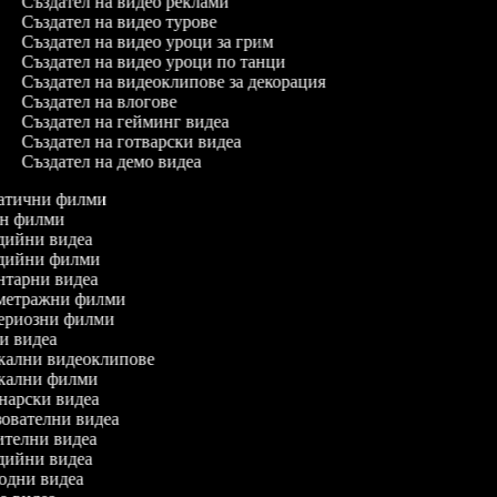
Създател на видео реклами
Създател на видео турове
Създател на видео уроци за грим
Създател на видео уроци по танци
Създател на видеоклипове за декорация
Създател на влогове
Създател на гейминг видеа
Създател на готварски видеа
Създател на демо видеа
аматични филми
шън филми
медийни видеа
медийни филми
ентарни видеа
сометражни филми
стериозни филми
дни видеа
зикални видеоклипове
зикални филми
винарски видеа
азователни видеа
чителни видеа
родийни видеа
иродни видеа