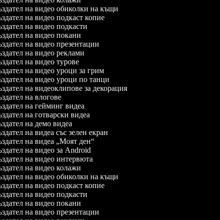
здател на видео обиколки на къщи
здател на видео подкаст копие
здател на видео подкасти
здател на видео покани
здател на видео презентации
здател на видео реклами
здател на видео турове
здател на видео уроци за грим
здател на видео уроци по танци
здател на видеоклипове за декорация
здател на влогове
здател на гейминг видеа
здател на готварски видеа
здател на демо видеа
здател на видеа със зелен екран
здател на видеа „Моят ден“
здател на видео за Android
здател на видео интервюта
здател на видео колажи
здател на видео обиколки на къщи
здател на видео подкаст копие
здател на видео подкасти
здател на видео покани
здател на видео презентации