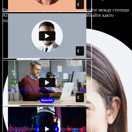
Няма два еднакво звучащи проекта. Избирайте между стотици
AI гласови актьори и акценти и ги настройвайте както
пожелаете.