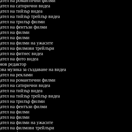
ател на романтични филми
тел на сатирични видеа
тел на тийзър видеа
тел на тийзър трейлър видеа
ател на трилър филми
ател на фентъзи филми
ател на филми
ател на филми
ател на филми на ужасите
ател на филмови трейлъри
тел на фитнес видеа
тел на фото видеа
ов редактор
а музика за създаване на видеа
ател на реклами
ател на романтични филми
тел на сатирични видеа
тел на тийзър видеа
тел на тийзър трейлър видеа
ател на трилър филми
ател на фентъзи филми
ател на филми
ател на филми
ател на филми на ужасите
ател на филмови трейлъри