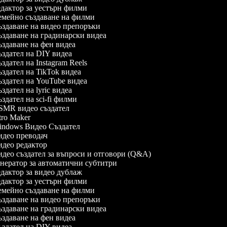
дактор за уестърн филми
мейно създаване на филми
здаване на видео препоръки
здаване на градинарски видеа
здаване на фен видеа
здател на DIY видеа
здател на Instagram Reels
здател на TikTok видеа
здател на YouTube видеа
здател на lyric видеа
здател на sci-fi филми
MR видео създател
tro Maker
ndows Видео Създател
део преводач
део редактор
део създател за въпроси и отговори (Q&A)
нератор за автоматични субтитри
дактор за видео дублаж
дактор за уестърн филми
мейно създаване на филми
здаване на видео препоръки
здаване на градинарски видеа
здаване на фен видеа
здател на DIY видеа