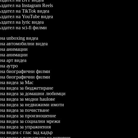
здател на Instagram Reels
здател на TikTok видеа
здател на YouTube видеа
здател на lyric видеа
здател на sci-fi филми
л на unboxing видеа
л на автомобилни видеа
л на анимации
л на анимации
 на арт видеа
 на аутро
л на биографични филми
л на биографични филми
л на видеа за Mac
л на видеа за бюджетиране
л на видеа за домашни любимци
 на видеа за модни haulове
л на видеа за недвижими имоти
л на видеа за почистване
л на видеа за произношение
л на видеа за социални мрежи
л на видеа за упражнения
 на видеа с глас зад кадър
 на видеа с разказване на истории