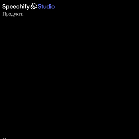
Пишете 5× по-бързо с гласово въвеждане
Продукти
Научете повече