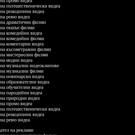
л на промо видеа
л на пътешественически видеа
л на реакционни видеа
л на ревю видеа
л на драматични филми
л на екшън филми
л на комедийни видеа
л на комедийни филми
л на коментарни видеа
л на късометражни филми
л на мистериозни филми
л на модни видеа
л на музикални видеоклипове
л на музикални филми
л на новинарски видеа
л на образователни видеа
л на обучителни видеа
л на пародийни видеа
л на природни видеа
л на промо видеа
л на пътешественически видеа
л на реакционни видеа
л на ревю видеа
ател на реклами