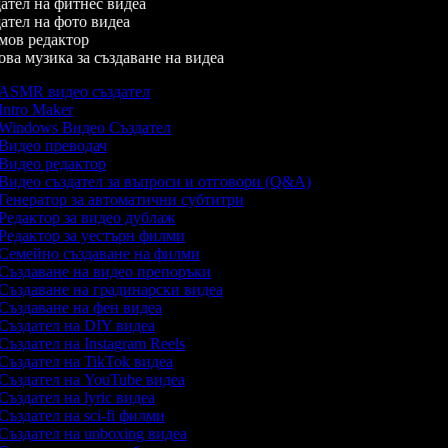
тел на фитнес видеа
тел на фото видеа
ов редактор
а музика за създаване на видеа
ASMR видео създател
Intro Maker
Windows Видео Създател
Видео преводач
Видео редактор
Видео създател за въпроси и отговори (Q&A)
Генератор за автоматични субтитри
Редактор за видео дублаж
Редактор за уестърн филми
Семейно създаване на филми
Създаване на видео препоръки
Създаване на градинарски видеа
Създаване на фен видеа
Създател на DIY видеа
Създател на Instagram Reels
Създател на TikTok видеа
Създател на YouTube видеа
Създател на lyric видеа
Създател на sci-fi филми
Създател на unboxing видеа