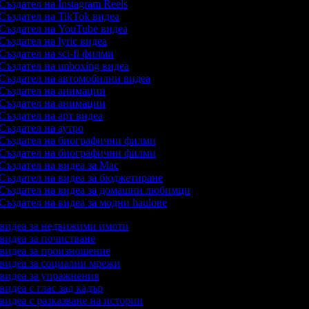
Създател на Instagram Reels
Създател на TikTok видеа
Създател на YouTube видеа
Създател на lyric видеа
Създател на sci-fi филми
Създател на unboxing видеа
Създател на автомобилни видеа
Създател на анимации
Създател на анимации
Създател на арт видеа
Създател на аутро
Създател на биографични филми
Създател на биографични филми
Създател на видеа за Mac
Създател на видеа за бюджетиране
Създател на видеа за домашни любимци
Създател на видеа за модни haulове
а видеа за недвижими имоти
 видеа за почистване
а видеа за произношение
а видеа за социални мрежи
а видеа за упражнения
 видеа с глас зад кадър
 видеа с разказване на истории