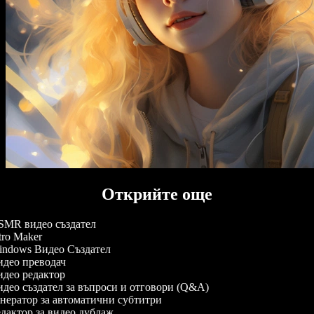
Открийте още
MR видео създател
tro Maker
ndows Видео Създател
део преводач
део редактор
део създател за въпроси и отговори (Q&A)
нератор за автоматични субтитри
дактор за видео дублаж