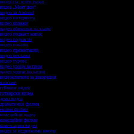
 видеа със зелен екран
а видеа „Моят ден“
 видео за Android
а видео интервюта
а видео колажи
а видео обиколки на къщи
 видео подкаст копие
а видео подкасти
а видео покани
а видео презентации
а видео реклами
 видео турове
 видео уроци за грим
а видео уроци по танци
а видеоклипове за декорация
а влогове
а гейминг видеа
 готварски видеа
а демо видеа
а драматични филми
а екшън филми
а комедийни видеа
а комедийни филми
а коментарни видеа
а видеа за недвижими имоти