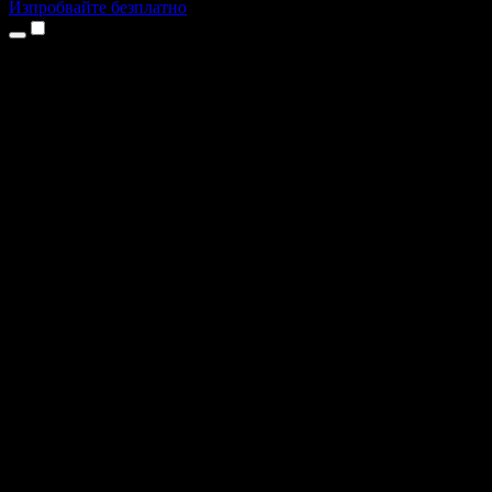
Изпробвайте безплатно
Продукти
Текст в реч
Приложения за iPhone и iPad
Приложение за Android
Разширение за Chrome
Разширение за Edge
Уеб приложение
Приложение за Mac
Приложение за Windows
AI генератор на глас
Гласов запис
Дублаж