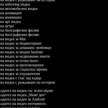
л на unboxing видеа
л на автомобилни видеа
л на анимации
л на анимации
 на арт видеа
 на аутро
л на биографични филми
л на биографични филми
л на видеа за Mac
л на видеа за бюджетиране
л на видеа за домашни любимци
 на видеа за модни haulове
л на видеа за недвижими имоти
л на видеа за почистване
л на видеа за произношение
л на видеа за социални мрежи
л на видеа за упражнения
 на видеа с глас зад кадър
 на видеа с разказване на истории
здател на видеа със зелен екран
здател на видеа „Моят ден“
здател на видео за Android
здател на видео интервюта
здател на видео колажи