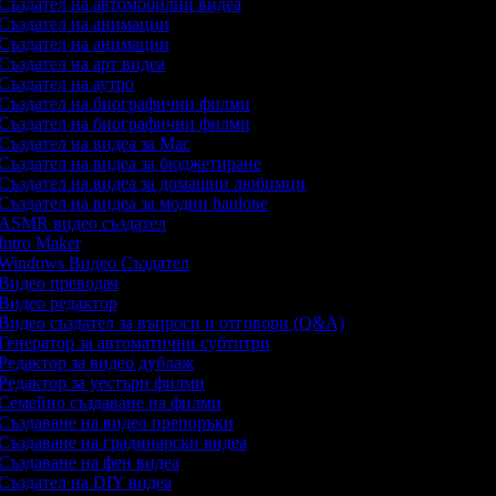
Създател на автомобилни видеа
Създател на анимации
Създател на анимации
Създател на арт видеа
Създател на аутро
Създател на биографични филми
Създател на биографични филми
Създател на видеа за Mac
Създател на видеа за бюджетиране
Създател на видеа за домашни любимци
Създател на видеа за модни haulове
ASMR видео създател
Intro Maker
Windows Видео Създател
Видео преводач
Видео редактор
Видео създател за въпроси и отговори (Q&A)
Генератор за автоматични субтитри
Редактор за видео дублаж
Редактор за уестърн филми
Семейно създаване на филми
Създаване на видео препоръки
Създаване на градинарски видеа
Създаване на фен видеа
Създател на DIY видеа