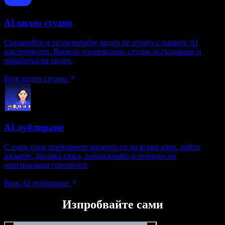
AI видео студио
Създавайте и редактирайте видео от нулата с нашите AI
инструменти. Вашето универсално студио за създаване и
обработка на видео.
Виж видео студио
AI дублиране
С един клик превърнете видеото си на всеки език, който
желаете. Запазва гласа, интонацията и темпото на
оригиналния говорител.
Виж AI дублиране
Изпробвайте сами