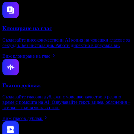
Клониране на глас
Създавайте висококачествени AI копия на човешки гласове за
секунди. Без инсталация. Работи директно в браузъра ви.
Виж клониране на глас
Гласов дублаж
Създавайте гласови дублажи с човешко качество в реално
време с помощта на AI. Озвучавайте текст, видеа, обяснения –
всичко – във всякакъв стил.
Виж гласов дублаж