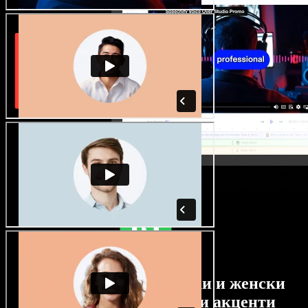
Огромен избор от мъжки и женски
гласове с най-различни акценти