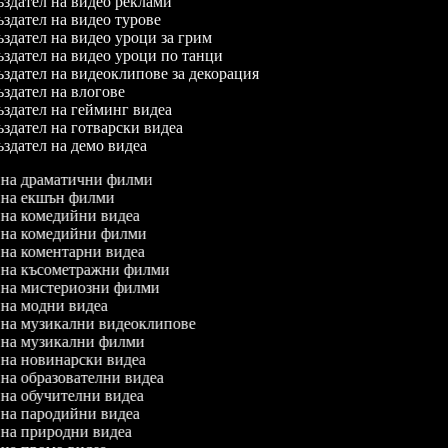
здател на видео реклами
здател на видео турове
здател на видео уроци за грим
здател на видео уроци по танци
здател на видеоклипове за декорация
здател на влогове
здател на гейминг видеа
здател на готварски видеа
здател на демо видеа
л на драматични филми
л на екшън филми
л на комедийни видеа
л на комедийни филми
л на коментарни видеа
л на късометражни филми
л на мистериозни филми
л на модни видеа
л на музикални видеоклипове
л на музикални филми
л на новинарски видеа
л на образователни видеа
л на обучителни видеа
л на пародийни видеа
л на природни видеа