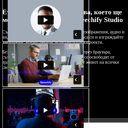
Ето само малка част от това, което ще
можете да правите със Speechify Studio
Създавайте дублажи, добавяйте стокови изображения, аудио и
видео без авторски права, клонирайте гласа си и изграждайте
завършени, впечатляващи аудио-визуални проекти.
Без крива на обучение и с достъп изцяло през браузъра,
създателите на съдържание вече могат да се освободят от
традиционните ограничения и да вдъхнат живот на всички
свои креативни идеи.
Стартирай Studio