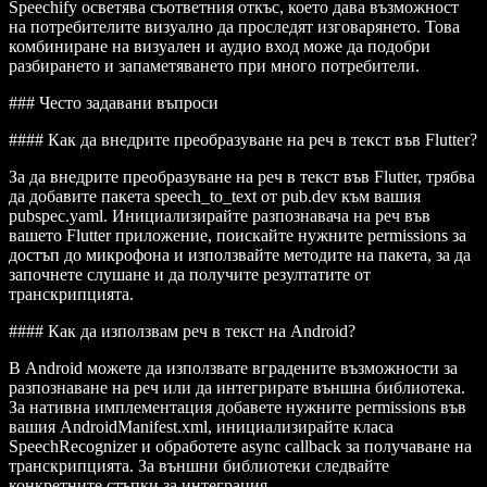
Speechify осветява съответния откъс, което дава възможност
на потребителите визуално да проследят изговарянето. Това
комбиниране на визуален и аудио вход може да подобри
разбирането и запаметяването при много потребители.
### Често задавани въпроси
#### Как да внедрите преобразуване на реч в текст във Flutter?
За да внедрите преобразуване на реч в текст във Flutter, трябва
да добавите пакета
speech_to_text
от
pub.dev
към вашия
pubspec.yaml
. Инициализирайте разпознавача на реч във
вашето Flutter приложение, поискайте нужните
permissions
за
достъп до микрофона и използвайте методите на пакета, за да
започнете слушане и да получите резултатите от
транскрипцията.
#### Как да използвам реч в текст на Android?
В Android можете да използвате вградените възможности за
разпознаване на реч или да интегрирате външна библиотека.
За нативна имплементация добавете нужните
permissions
във
вашия AndroidManifest.xml, инициализирайте класа
SpeechRecognizer
и обработете
async
callback за получаване на
транскрипцията. За външни библиотеки следвайте
конкретните стъпки за интеграция.