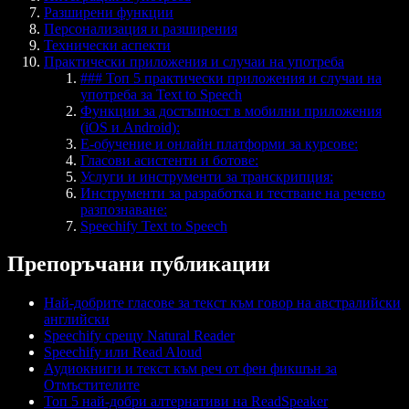
Разширени функции
Персонализация и разширения
Технически аспекти
Практически приложения и случаи на употреба
### Топ 5 практически приложения и случаи на
употреба за Text to Speech
Функции за достъпност в мобилни приложения
(iOS и Android):
E-обучение и онлайн платформи за курсове:
Гласови асистенти и ботове:
Услуги и инструменти за транскрипция:
Инструменти за разработка и тестване на речево
разпознаване:
Speechify Text to Speech
Препоръчани публикации
Най-добрите гласове за текст към говор на австралийски
английски
Speechify срещу Natural Reader
Speechify или Read Aloud
Аудиокниги и текст към реч от фен фикшън за
Отмъстителите
Топ 5 най-добри алтернативи на ReadSpeaker