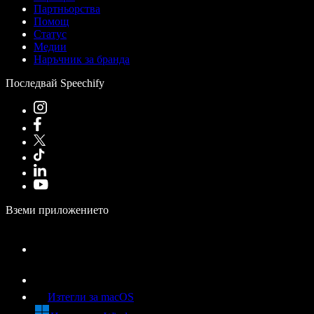
Партньорства
Помощ
Статус
Медии
Наръчник за бранда
Последвай Speechify
Вземи приложението
Изтегли за macOS