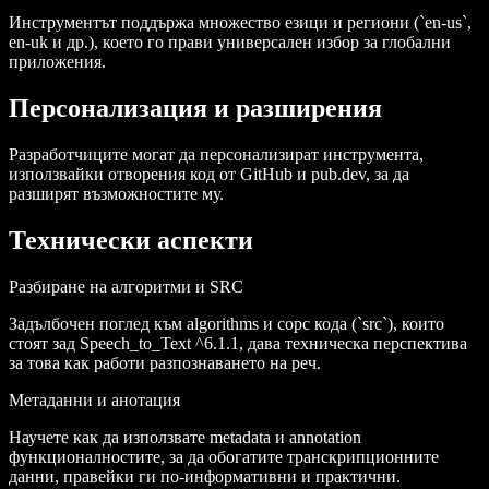
Инструментът поддържа множество езици и региони (`en-us`,
en-uk
и др.), което го прави универсален избор за глобални
приложения.
Персонализация и разширения
Разработчиците могат да персонализират инструмента,
използвайки отворения код от
GitHub
и
pub.dev
, за да
разширят възможностите му.
Технически аспекти
Разбиране на алгоритми и SRC
Задълбочен поглед към
algorithms
и сорс кода (`src`), които
стоят зад Speech_to_Text ^6.1.1, дава техническа перспектива
за това как работи разпознаването на реч.
Метаданни и анотация
Научете как да използвате
metadata
и
annotation
функционалностите, за да обогатите транскрипционните
данни, правейки ги по-информативни и практични.