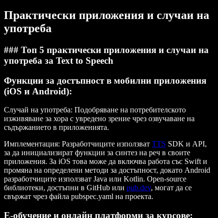
Практически приложения и случаи на
употреба
### Топ 5 практически приложения и случаи на
употреба за Text to Speech
Функции за достъпност в мобилни приложения
(iOS и Android)
:
Случай на употреба
: Подобряване на потребителското
изживяване за хора с увредено зрение чрез озвучаване на
съдържанието в приложенията.
Имплементация
: Разработчиците използват
TTS
SDK и API,
за да инициализират функции за синтез на реч в своите
приложения. За iOS това може да включва работа със Swift и
промяна на определени методи за достъпност, докато Android
разработчиците използват Java или Kotlin. Open-source
библиотеки, достъпни в GitHub или
pub.dev
, могат да се
свържат чрез файла pubspec.yaml на проекта.
E-обучение и онлайн платформи за курсове
: