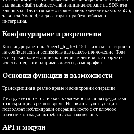
във вашия файл
pubspec.yaml
и инициализиране на SDK във
вашия код. Тази стъпка е от съществено значение както за iOS,
така и за Android, за да се гарантира безпроблемна
интеграция.
Конфигуриране и разрешения
Конфигурирането на Speech_to_Text ^6.1.1 изисква настройка
на
configurations
и
permissions
във вашето приложение. Това
осигурява съответствие със специфичните за платформата
изисквания, като например достъп до микрофон.
Основни функции и възможности
Транскрипция в реално време и асинхронни операции
Инструментът се отличава с възможността си да предоставя
транскрипция в реално време. Неговите
async
функции
позволяват неблокиращи операции, което е от ключово
значение за гладко потребителско изживяване.
API и модули