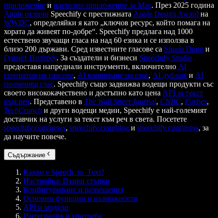
приложение
и
настолно приложение за Mac
. През 2025 година
Apple отличи
Speechify с престижната
Apple Design Award
на
WWDC
, определяйки я като „ключов ресурс, който помага на
хората да живеят по-добре“. Speechify предлага над 1000
естествено звучащи гласа на над 60 езика и се използва в
близо 200 държави. Сред известните гласове са
Snoop Dogg
и
Гуинет Полтроу
. За създатели и бизнеси
Speechify Studio
предоставя напреднали инструменти, включително
AI
генератор на гласове
,
AI клониране на глас
,
AI дублаж
и
AI
променящ глас
. Speechify също задвижва водещи продукти със
своето висококачествено и достъпно като цена
API за текст
към реч
. Представено в
The Wall Street Journal
,
CNBC
,
Forbes
,
TechCrunch
и други водещи медии, Speechify е най-големият
доставчик на услуги за текст към реч в света. Посетете
speechify.com/news
,
speechify.com/blog
и
speechify.com/press
, за
да научите повече.
Съдържание
Какво е Speech_to_Text?
Настройка: Първи стъпки
Конфигуриране и разрешения
Основни функции и възможности
API и модули
Интеграция и употреба