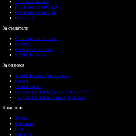
Уеб приложение
Разширение за Chrome
Разширение за Edge
Изтегляне
За създатели
AI генератор на глас
Дублаж
Клониране на глас
Speechify Work
За бизнеса
Speechify за разработчици
Екипи
Образование
Документация за Text to Speech API
Документация за Voice Agents API
Компания
За нас
Контакти
Блог
Кариери