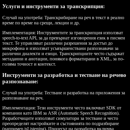
Услуги и инструменти за транскрипция
:
Случай на употреба
: Транскрибиране на реч в текст в реално
време по време на срещи, лекции и др.
Имплементация
: Инструментите за транскрипция използват
speech-to-text API, за да превърнат изговорения език в писмен
текст. Те управляват различни разрешения за достъп до
микрофона и използват усъвършенствани разпознавачи за
различни диалекти и езици. Транскрипциите често съдържат
метаданни и анотации, понякога форматирани в XML, за по-
голяма точност и контекст.
Инструменти за разработка и тестване на речево
разпознаване
:
Случай на употреба
: Тестване и разработка на приложения за
разпознаване на реч.
Имплементация
: Тези инструменти често включват SDK от
компании като IBM за ASR (Automatic Speech Recognition).
Разработчиците използват симулатори за тестване и често
преопределят настройките и състоянията по подразбиране
(например
isListening
). Процесът на разработка включва