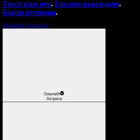
Текст към реч
.
Гласово въвеждане
.
Бързи отговори
.
Пробвайте безплатно
Gwyneth
Актриса