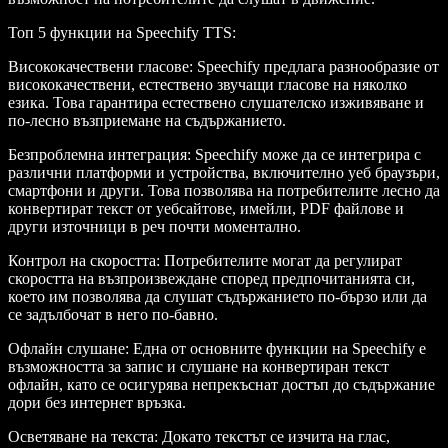
Топ 5 функции на Speechify TTS
:
Висококачествени гласове
: Speechify предлага разнообразие от
висококачествени, естествено звучащи гласове на няколко
езика. Това гарантира естествено слушателско изживяване и
по-лесно възприемане на съдържанието.
Безпроблемна интеграция
: Speechify може да се интегрира с
различни платформи и устройства, включително уеб браузъри,
смартфони и други. Това позволява на потребителите лесно да
конвертират текст от уебсайтове, имейли, PDF файлове и
други източници в реч почти моментално.
Контрол на скоростта
: Потребителите могат да регулират
скоростта на възпроизвеждане според предпочитанията си,
което им позволява да слушат съдържанието по-бързо или да
се задълбочат в него по-бавно.
Офлайн слушане
: Една от основните функции на Speechify е
възможността за запис и слушане на конвертиран текст
офлайн, като се осигурява непрекъснат достъп до съдържание
дори без интернет връзка.
Осветяване на текста
: Докато текстът се изчита на глас,