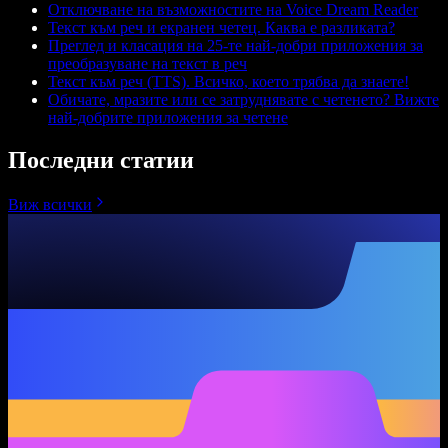
Отключване на възможностите на Voice Dream Reader
Текст към реч и екранен четец. Каква е разликата?
Преглед и класация на 25-те най-добри приложения за
преобразуване на текст в реч
Текст към реч (TTS). Всичко, което трябва да знаете!
Обичате, мразите или се затруднявате с четенето? Вижте
най-добрите приложения за четене
Последни статии
Виж всички