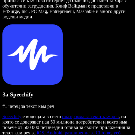
приноса си към това интернет да бъде по-достъпен за хора с
обучителни затруднения. Клиф Вайцман е представян в
EdSurge, Inc., PC Mag, Entrepreneur, Mashable и много други
водещи медии.
За Speechify
#1 четец за текст към реч
Speechify
е водещата в света
платформа за текст към реч
, на
която се доверяват над 50 милиона потребители и която има
повече от 500 000 петзвездни отзива за своите приложения за
текст към реч за
iOS
,
Android
,
разширение за Chrome
,
уеб