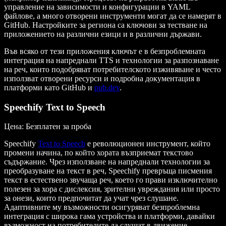
управление на зависимости и конфигурации в YAML
файлове, а много отворени инструменти могат да се намерят в
GitHub. Настройките за региона са ключови за тестване на
приложението на различни езици и в различни държави.
Във всяко от тези приложения ключът е в безпроблемната
интеграция на напреднали TTS и технологии за разпознаване
на реч, които подобряват потребителското изживяване и често
използват отворени ресурси и подробна документация в
платформи като GitHub и
pub.dev
.
Speechify Text to Speech
Цена
: Безплатен за проба
Speechify
Text to Speech
е революционен инструмент, който
промени начина, по който хората възприемат текстово
съдържание. Чрез използване на напреднали технологии за
преобразуване на текст в реч, Speechify превръща писмения
текст в естествено звучаща реч, което го прави изключително
полезен за хора с дислексия, зрителни увреждания или просто
за онези, които предпочитат да учат чрез слушане.
Адаптивните му възможности осигуряват безпроблемна
интеграция с широка гама устройства и платформи, давайки
възможност на потребителите да слушат в движение.