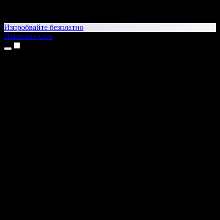
Изпробвайте безплатно
Изтеглете сега
Продукти
Текст в реч
Приложения за iPhone и iPad
Приложение за Android
Разширение за Chrome
Разширение за Edge
Уеб приложение
Приложение за Mac
Приложение за Windows