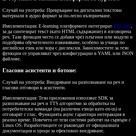
Случай на употреба
: Превръщане на дигитални текстови
материали в аудио формат за по-лесно възприемане.
Имплементация
: E-learning платформите интегрират
TTS API
,
за да синтезират текст (като HTML съдържание) в изговорена
реч. Тази функция често се добавя чрез плъгини или модули и
подобрява обучителното изживяване, особено за учащи по
английски език или хора с дислексия. Зависимостите за тези
функции се управляват чрез конфигурации в YAML или JSON
файлове.
Гласови асистенти и ботове
:
Случай на употреба
: Внедряване на разпознаване на реч и
гласови отговори в асистенти.
Имплементация
: Тези приложения използват SDK за
разпознаване на реч и TTS алгоритми за обработка на
потребителски команди (на различни езици като en-us) и
отговарят с глас. Функцията
async
гарантира интеракция в
реално време. Повечето от тези системи работят на сървъри с
Linux OS. Разработчиците се ръководят от официалната
документация и уроци за ефективно внедряване.