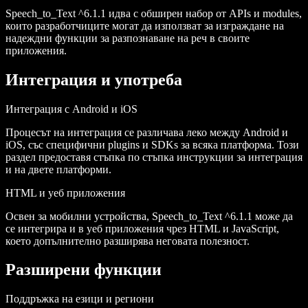
Speech_to_Text ^6.1.1 идва с обширен набор от
APIs
и
modules
,
които разработчиците могат да използват за изграждане на
надеждни функции за разпознаване на реч в своите
приложения.
Интеграция и употреба
Интеграция с Android и iOS
Процесът на интеграция се различава леко между Android и
iOS, със специфични
plugins
и
SDKs
за всяка платформа. Този
раздел предоставя стъпка по стъпка инструкции за интеграция
и на двете платформи.
HTML и уеб приложения
Освен за мобилни устройства, Speech_to_Text ^6.1.1 може да
се интегрира и в уеб приложения чрез HTML и JavaScript,
което допълнително разширява неговата полезност.
Разширени функции
Поддръжка на езици и региони