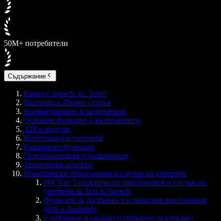
50M+ потребители
Съдържание
Какво е Speech_to_Text?
Настройка: Първи стъпки
Конфигуриране и разрешения
Основни функции и възможности
API и модули
Интеграция и употреба
Разширени функции
Персонализация и разширения
Технически аспекти
Практически приложения и случаи на употреба
### Топ 5 практически приложения и случаи на
употреба за Text to Speech
Функции за достъпност в мобилни приложения
(iOS и Android):
E-обучение и онлайн платформи за курсове: