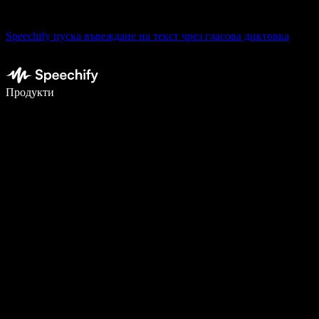
Speechify пуска въвеждане на текст чрез гласова диктовка
Пишете 5× по-бързо с гласово въвеждане
Продукти
Научете повече