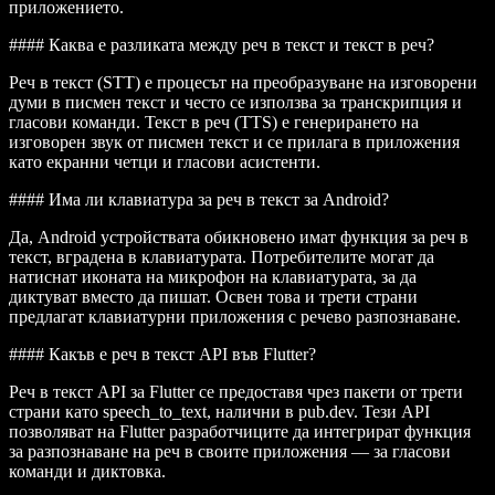
приложението.
#### Каква е разликата между реч в текст и текст в реч?
Реч в текст (STT) е процесът на преобразуване на изговорени
думи в писмен текст и често се използва за транскрипция и
гласови команди. Текст в реч (TTS) е генерирането на
изговорен звук от писмен текст и се прилага в приложения
като екранни четци и гласови асистенти.
#### Има ли клавиатура за реч в текст за Android?
Да, Android устройствата обикновено имат функция за реч в
текст, вградена в клавиатурата. Потребителите могат да
натиснат иконата на микрофон на клавиатурата, за да
диктуват вместо да пишат. Освен това и трети страни
предлагат клавиатурни приложения с речево разпознаване.
#### Какъв е реч в текст API във Flutter?
Реч в текст API за Flutter се предоставя чрез пакети от трети
страни като
speech_to_text
, налични в
pub.dev
. Тези API
позволяват на Flutter разработчиците да интегрират функция
за разпознаване на реч в своите приложения — за гласови
команди и диктовка.