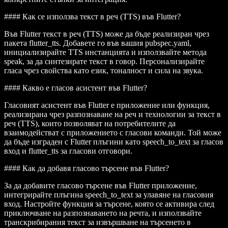
#### Как се използва текст в реч (TTS) във Flutter?
Във Flutter текст в реч (TTS) може да бъде реализиран чрез
пакета
flutter_tts
. Добавете го във вашия
pubspec.yaml
,
инициализирайте TTS инстанцията и използвайте метода
speak
, за да синтезирате текст в говор. Персонализирайте
гласа чрез свойства като език, тоналност и сила на звука.
#### Какво е гласов асистент във Flutter?
Гласовият асистент във Flutter е приложение или функция,
реализирана чрез разпознаване на реч и технологии за текст в
реч (TTS), които позволяват на потребителите да
взаимодействат с приложението с гласови команди. Той може
да бъде изграден с Flutter плъгини като
speech_to_text
за гласов
вход и
flutter_tts
за гласови отговори.
#### Как да добавя гласово търсене във Flutter?
За да добавите гласово търсене във Flutter приложение,
интегрирайте плъгина
speech_to_text
за улавяне на гласовия
вход. Настройте функция за търсене, която се активира след
приключване на разпознаването на речта, и използвайте
транскрибирания текст за извършване на търсенето в