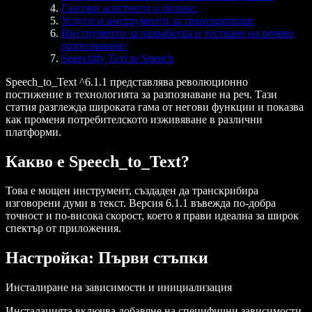
Гласови асистенти и ботове:
Услуги и инструменти за транскрипция:
Инструменти за разработка и тестване на речево
разпознаване:
Speechify Text to Speech
Speech_to_Text ^6.1.1 представлява революционно
постижение в технологията за разпознаване на реч. Тази
статия разглежда широката гама от негови функции и показва
как променя потребителското изживяване в различни
платформи.
Какво е Speech_to_Text?
Това е мощен инструмент, създаден да транскрибира
изговорени думи в текст. Версия 6.1.1 въвежда по-добра
точност и по-висока скорост, което я прави идеална за широк
спектър от приложения.
Настройка: Първи стъпки
Инсталиране на зависимости и инициализация
Инсталацията включва добавяне на специфични зависимости