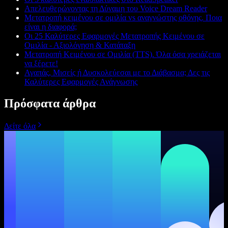
Απελευθερώνοντας τη Δύναμη του Voice Dream Reader
Μετατροπή κειμένου σε ομιλία vs αναγνώστης οθόνης. Ποια
είναι η διαφορά;
Οι 25 Καλύτερες Εφαρμογές Μετατροπής Κειμένου σε
Ομιλία - Αξιολόγηση & Κατάταξη
Μετατροπή Κειμένου σε Ομιλία (TTS). Όλα όσα χρειάζεται
να ξέρετε!
Αγαπάς, Μισείς ή Δυσκολεύεσαι με το Διάβασμα; Δες τις
Καλύτερες Εφαρμογές Ανάγνωσης
Πρόσφατα άρθρα
Δείτε όλα