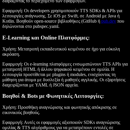
διαβάζοντας το περιεχόμενο των εφαρμογών.
Εφαρμογή
: Οι developers χρησιμοποιούν TTS SDKs & APIs για
λειτουργίες ανάγνωσης. Σε iOS με Swift, σε Android με Java ή
Kotlin. Βοηθούν open-source βιβλιοθήκες (GitHub ή
pub.dev
που
δηλώνονται στο pubspec.yaml.
E-Learning και Online Πλατφόρμες
:
Χρήση
: Μετατροπή εκπαιδευτικού κειμένου σε ήχο για εύκολη
ακρόαση.
Εφαρμογή
: Οι e-learning πλατφόρμες ενσωματώνουν TTS APIs για
μετατροπή HTML ή άλλου ψηφιακού κειμένου σε ομιλία. Η
λειτουργία προστίθεται με plugins ή modules, ενισχύοντας τη
μάθηση για άτομα με δυσλεξία ή μαθητές αγγλικής. Οι εξαρτήσεις
διαχειρίζονται με YAML ή JSON αρχεία.
Βοηθοί & Bots με Φωνητικές Λειτουργίες
:
Χρήση
: Προσθήκη αναγνώρισης και φωνητικής απόκρισης σε
εικονικούς βοηθούς.
Εφαρμογή
: Αυτές οι εφαρμογές αξιοποιούν SDKs αναγνώρισης
ομιλίας & TTS αλγόριθμους για να μετατρέπουν εντολές σε