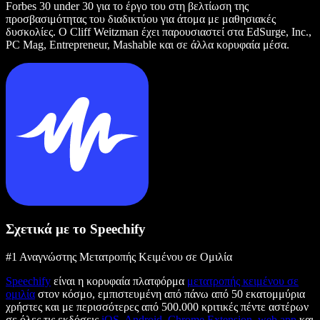
Forbes 30 under 30 για το έργο του στη βελτίωση της
προσβασιμότητας του διαδικτύου για άτομα με μαθησιακές
δυσκολίες. Ο Cliff Weitzman έχει παρουσιαστεί στα EdSurge, Inc.,
PC Mag, Entrepreneur, Mashable και σε άλλα κορυφαία μέσα.
Σχετικά με το Speechify
#1 Αναγνώστης Μετατροπής Κειμένου σε Ομιλία
Speechify
είναι η κορυφαία πλατφόρμα
μετατροπής κειμένου σε
ομιλία
στον κόσμο, εμπιστευμένη από πάνω από 50 εκατομμύρια
χρήστες και με περισσότερες από 500.000 κριτικές πέντε αστέρων
σε όλες τις εκδόσεις
iOS
,
Android
,
Chrome Extension
,
web app
και