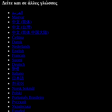
Δείτε και σε άλλες γλώσσες
العربية
Magyar
中文 (简体)
中文 (台灣)
中文 (简体 中国大陆)
Čeština
Dansk
Nederlands
English
Français
Suomi
Deutsch
हिन्दी
Italiano
日本語
한국어
Norsk bokmål
Polski
Português Brasileiro
Русский
Українська
Español