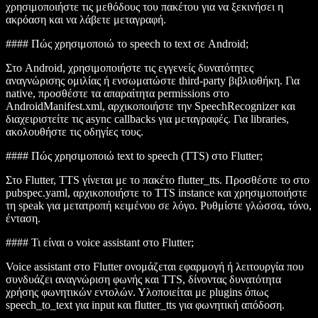
χρησιμοποιήστε τις μεθόδους του πακέτου για να ξεκινήσει η
ακρόαση και να λάβετε μεταγραφή.
#### Πώς χρησιμοποιώ το speech to text σε Android;
Στο Android, χρησιμοποιήστε τις εγγενείς δυνατότητες
αναγνώρισης ομιλίας ή ενσωματώστε third-party βιβλιοθήκη. Για
native, προσθέστε τα απαραίτητα
permissions
στο
AndroidManifest.xml, αρχικοποιήστε την
SpeechRecognizer
και
διαχειριστείτε τις
async
callbacks για μεταγραφές. Για libraries,
ακολουθήστε τις οδηγίες τους.
#### Πώς χρησιμοποιώ text to speech (TTS) στο Flutter;
Στο Flutter, TTS γίνεται με το πακέτο
flutter_tts
. Προσθέστε το στο
pubspec.yaml
, αρχικοποιήστε το TTS instance και χρησιμοποιήστε
τη
speak
για μετατροπή κειμένου σε λόγο. Ρυθμίστε γλώσσα, τόνο,
ένταση.
#### Τι είναι ο voice assistant στο Flutter;
Voice assistant στο Flutter ονομάζεται εφαρμογή ή λειτουργία που
συνδυάζει αναγνώριση φωνής και TTS, δίνοντας δυνατότητα
χρήσης φωνητικών εντολών. Υλοποιείται με plugins όπως
speech_to_text
για input και
flutter_tts
για φωνητική απόδοση.