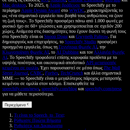
Mac desktop
. Το 2025, η
Apple βράβευσε
το Speechify με το
περίφημο
Apple Design Award
στο
WWDC
, χαρακτηρίζοντάς το
ως «ένα σημαντικό εργαλείο που βοηθά τους ανθρώπους να ζουν
τη ζωή τους». Το Speechify προσφέρει πάνω από 1.000 φωνές με
φυσικό ήχο σε 60+ γλώσσες και χρησιμοποιείται σε σχεδόν 200
χώρες. Ανάμεσα στις διασημότητες που έχουν δώσει τη φωνή τους
στο Speechify είναι οι
Snoop Dogg
και
Gwyneth Paltrow
. Για
δημιουργούς και επιχειρήσεις, το
Speechify Studio
προσφέρει
προηγμένα εργαλεία, όπως τη
Γεννήτρια Φωνής AI
, την
Κλωνοποίηση Φωνής AI
, το
AI Dubbing
και τον
Αλλαγέα Φωνής
AI
. Το Speechify τροφοδοτεί επίσης κορυφαία προϊόντα με το
υψηλής ποιότητας και οικονομικά αποδοτικό
API μετατροπής
κειμένου σε ομιλία
. Έχει παρουσιαστεί σε μέσα όπως
The Wall
Street Journal
,
CNBC
,
Forbes
,
TechCrunch
και άλλα σημαντικά
ΜΜΕ — το Speechify είναι ο μεγαλύτερος πάροχος μετατροπής
κειμένου σε ομιλία στον κόσμο. Επισκεφθείτε τα
speechify.com/news
,
speechify.com/blog
και
speechify.com/press
για να μάθετε περισσότερα.
Περιεχόμενα
Τι είναι το Speech_to_Text;
Ρύθμιση: Πρώτα Βήματα
Ρυθμίσεις και Δικαιώματα