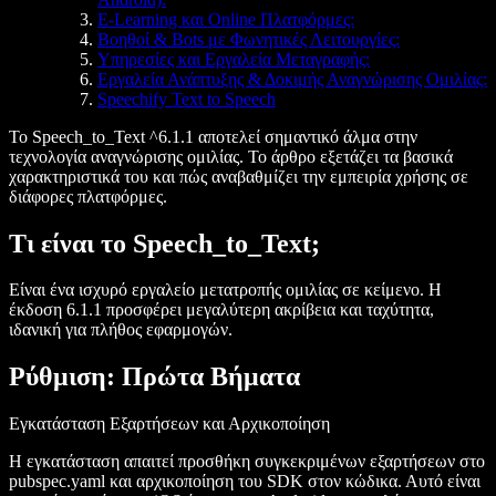
E-Learning και Online Πλατφόρμες:
Βοηθοί & Bots με Φωνητικές Λειτουργίες:
Υπηρεσίες και Εργαλεία Μεταγραφής:
Εργαλεία Ανάπτυξης & Δοκιμής Αναγνώρισης Ομιλίας:
Speechify Text to Speech
Το Speech_to_Text ^6.1.1 αποτελεί σημαντικό άλμα στην
τεχνολογία αναγνώρισης ομιλίας. Το άρθρο εξετάζει τα βασικά
χαρακτηριστικά του και πώς αναβαθμίζει την εμπειρία χρήσης σε
διάφορες πλατφόρμες.
Τι είναι το Speech_to_Text;
Είναι ένα ισχυρό εργαλείο μετατροπής ομιλίας σε κείμενο. Η
έκδοση 6.1.1 προσφέρει μεγαλύτερη ακρίβεια και ταχύτητα,
ιδανική για πλήθος εφαρμογών.
Ρύθμιση: Πρώτα Βήματα
Εγκατάσταση Εξαρτήσεων και Αρχικοποίηση
Η εγκατάσταση απαιτεί προσθήκη συγκεκριμένων εξαρτήσεων στο
pubspec.yaml
και αρχικοποίηση του SDK στον κώδικα. Αυτό είναι