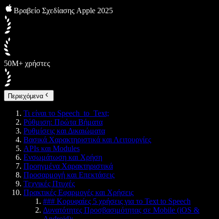
Βραβείο Σχεδίασης Apple 2025
50M+ χρήστες
Περιεχόμενα
Τι είναι το Speech_to_Text;
Ρύθμιση: Πρώτα Βήματα
Ρυθμίσεις και Δικαιώματα
Βασικά Χαρακτηριστικά και Λειτουργίες
APIs και Modules
Ενσωμάτωση και Χρήση
Προηγμένα Χαρακτηριστικά
Προσαρμογή και Επεκτάσεις
Τεχνικές Πτυχές
Πρακτικές Εφαρμογές και Χρήσεις
### Κορυφαίες 5 χρήσεις για το Text to Speech
Δυνατότητες Προσβασιμότητας σε Mobile (iOS &
Android):