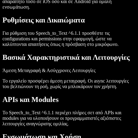
απαραίτητο τόσο σε iOS όσο και σε Android για ομαλή
ενσωμάτωση.
Ρυθμίσεις και Δικαιώματα
Για ρύθμιση του Speech_to_Text ^6.1.1 προσθέστε τις
configurations
και
permissions
στην εφαρμογή, ώστε να
καλύπτονται απαιτήσεις όπως η πρόσβαση στο μικρόφωνο.
Βασικά Χαρακτηριστικά και Λειτουργίες
Άμεση Μεταγραφή & Ασύγχρονες Λειτουργίες
Το εργαλείο προσφέρει άμεση μεταγραφή. Οι
async
λειτουργίες
του βελτιώνουν τη ροή, χωρίς να μπλοκάρουν τον χρήστη.
APIs και Modules
Το Speech_to_Text ^6.1.1 περιέχει πλήρες σετ από
APIs
και
modules
για να υλοποιήσουν οι προγραμματιστές αξιόπιστες
λειτουργίες αναγνώρισης ομιλίας.
Ενσωμάτωση και Χρήση