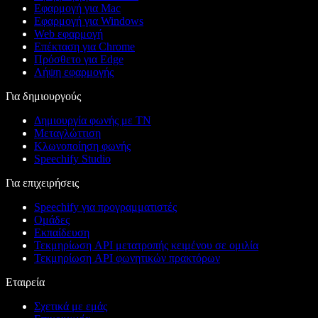
Εφαρμογή για Mac
Εφαρμογή για Windows
Web εφαρμογή
Επέκταση για Chrome
Πρόσθετο για Edge
Λήψη εφαρμογής
Για δημιουργούς
Δημιουργία φωνής με ΤΝ
Μεταγλώττιση
Κλωνοποίηση φωνής
Speechify Studio
Για επιχειρήσεις
Speechify για προγραμματιστές
Ομάδες
Εκπαίδευση
Τεκμηρίωση API μετατροπής κειμένου σε ομιλία
Τεκμηρίωση API φωνητικών πρακτόρων
Εταιρεία
Σχετικά με εμάς