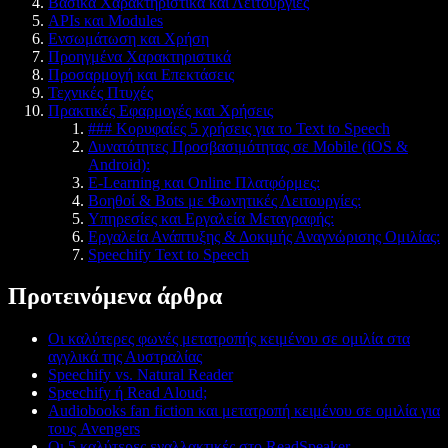
Βασικά Χαρακτηριστικά και Λειτουργίες
APIs και Modules
Ενσωμάτωση και Χρήση
Προηγμένα Χαρακτηριστικά
Προσαρμογή και Επεκτάσεις
Τεχνικές Πτυχές
Πρακτικές Εφαρμογές και Χρήσεις
### Κορυφαίες 5 χρήσεις για το Text to Speech
Δυνατότητες Προσβασιμότητας σε Mobile (iOS &
Android):
E-Learning και Online Πλατφόρμες:
Βοηθοί & Bots με Φωνητικές Λειτουργίες:
Υπηρεσίες και Εργαλεία Μεταγραφής:
Εργαλεία Ανάπτυξης & Δοκιμής Αναγνώρισης Ομιλίας:
Speechify Text to Speech
Προτεινόμενα άρθρα
Οι καλύτερες φωνές μετατροπής κειμένου σε ομιλία στα
αγγλικά της Αυστραλίας
Speechify vs. Natural Reader
Speechify ή Read Aloud;
Audiobooks fan fiction και μετατροπή κειμένου σε ομιλία για
τους Avengers
Οι 5 καλύτερες εναλλακτικές στο ReadSpeaker