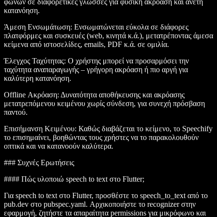
φωνών σε διαφορετικές γλώσσες για φυσική ακρόαση και άνετη
κατανόηση.
Άμεση Ενσωμάτωση
: Ενσωματώνεται εύκολα σε διάφορες
πλατφόρμες και συσκευές (web, κινητά κ.ά.), μετατρέποντας άμεσα
κείμενα από ιστοσελίδες, emails, PDF κ.ά. σε ομιλία.
Έλεγχος Ταχύτητας
: Ο χρήστης μπορεί να προσαρμόσει την
ταχύτητα αναπαραγωγής – γρήγορη ακρόαση ή πιο αργή για
καλύτερη κατανόηση.
Offline Ακρόαση
: Δυνατότητα αποθήκευσης και ακρόασης
μετατρεπόμενου κειμένου χωρίς σύνδεση, για συνεχή πρόσβαση
παντού.
Επισήμανση Κειμένου
: Καθώς διαβάζεται το κείμενο, το Speechify
το επισημαίνει, βοηθώντας τους χρήστες να το παρακολουθούν
οπτικά και να κατανοούν καλύτερα.
### Συχνές Ερωτήσεις
#### Πώς υλοποιώ speech to text στο Flutter;
Για speech to text στο Flutter, προσθέστε το
speech_to_text
από το
pub.dev
στο
pubspec.yaml
. Αρχικοποιήστε το recognizer στην
εφαρμογή, ζητήστε τα απαραίτητα
permissions
για μικρόφωνο και