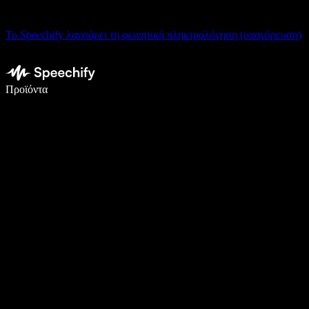
Το Speechify λανσάρει τη φωνητική πληκτρολόγηση (υπαγόρευση)
Γράψτε 5× πιο γρήγορα με φωνητική πληκτρολόγηση
Προϊόντα
Μάθετε περισσότερα