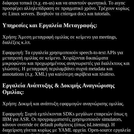
διάφορα τοπικά (π.χ. en-us) και να απαντούν φωνητικά. Το async
προσφέρει αλληλεπίδραση σε πραγματικό χρόνο. Τρέχουν κυρίως
σε Linux servers. Βοηθούν τα επίσημα docs και tutorials.
Υπηρεσίες και Εργαλεία Μεταγραφής
:
Χρήση
: Άμεση μεταγραφή ομιλίας σε κείμενο για meetings,
διαλέξεις κ.λπ.
Εφαρμογή
: Τα εργαλεία χρησιμοποιούν speech-to-text APIs για
μετατροπή ομιλίας σε κείμενο. Χειρίζονται δικαιώματα
μικροφώνου και προχωρημένους αναγνωριστές για διαλέκτους και
γλώσσες. Η μεταγραφή περιλαμβάνει συχνά metadata και
annotations (π.χ. XML) για καλύτερη ακρίβεια και πλαίσιο.
Εργαλεία Ανάπτυξης & Δοκιμής Αναγνώρισης
Ομιλίας
:
Χρήση
: Δοκιμή και ανάπτυξη εφαρμογών αναγνώρισης ομιλίας.
Εφαρμογή
: Συχνά εμπλέκονται SDKs μεγάλων εταιρειών όπως η
IBM για ASR. Οι προγραμματιστές χρησιμοποιούν simulators,
κάνουν override σε default ρυθμίσεις (όπως isListening). Η
διαχείριση γίνεται κυρίως με YAML αρχεία. Open-source εργαλεία