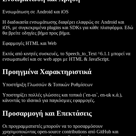
Ενσωμάτωση σε Android και iOS
Η διαδικασία ενσωμάτωσης διαφέρει ελαφρώς σε Android και
iOS, με συγκεκριμένα
plugins
και
SDKs
για κάθε πλατφόρμα. Εδώ
θα βρείτε οδηγίες βήμα προς βήμα.
Εφαρμογές HTML και Web
Εκτός από κινητές συσκευές, το Speech_to_Text ^6.1.1 μπορεί να
ενσωματωθεί και σε web apps με HTML & JavaScript.
Προηγμένα Χαρακτηριστικά
Υποστήριξη Γλωσσών & Τοπικών Ρυθμίσεων
Υποστηρίζει πολλές γλώσσες και τοπικά (`en-us`,
en-uk
κ.ά.),
κάνοντάς το ιδανικό για παγκόσμιες εφαρμογές.
Προσαρμογή και Επεκτάσεις
Οι προγραμματιστές μπορούν να το προσαρμόσουν
χρησιμοποιώντας open-source contributions από
GitHub
και