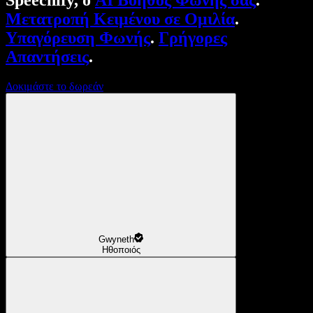
Speechify, ο
AI Βοηθός Φωνής σας
.
Μετατροπή Κειμένου σε Ομιλία
.
Υπαγόρευση Φωνής
.
Γρήγορες
Απαντήσεις
.
Δοκιμάστε το δωρεάν
Gwyneth
Ηθοποιός