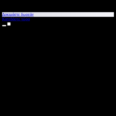
Δοκιμάστε δωρεάν
Κατεβάστε τώρα
Προϊόντα
Κείμενο σε Ομιλία
Εφαρμογές για iPhone & iPad
Εφαρμογή για Android
Επέκταση για Chrome
Επέκταση για Edge
Web εφαρμογή
Εφαρμογή για Mac
Εφαρμογή για Windows