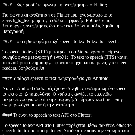
#### Πώς προσθέτω φωνητική αναζήτηση στο Flutter;
Για φωνητική αναζήτηση σε Flutter app, ενσωματώστε το
speech_to_text
plugin για σύλληψη φωνής. Ρυθμίστε τις
λειτουργίες αναζήτησης ώστε να εκτελούνται μόλις ληφθεί η
μεταγραφή.
#### Ποια η διαφορά μεταξύ speech to text & text to speech;
Το speech to text (STT) μετατρέπει ομιλία σε γραπτό κείμενο,
συνήθως για μεταγραφή ή εντολές. Το text to speech (TTS) κάνει
το αντίστροφο: δημιουργεί φωνητικό ήχο από κείμενο, για screen
readers, βοηθούς κ.λπ.
#### Υπάρχει speech to text πληκτρολόγιο για Android;
Ναι, οι Android συσκευές έχουν συνήθως ενσωματωμένο speech
to text στο πληκτρολόγιο. Ο χρήστης αγγίζει το εικονίδιο
μικροφώνου για φωνητική εισαγωγή. Υπάρχουν και third-party
πληκτρολόγια με αυτή τη δυνατότητα.
#### Τι είναι το speech to text API στο Flutter;
Το speech to text API στο Flutter παρέχεται μέσω πακέτων όπως το
speech_to_text
από το
pub.dev
. Αυτά επιτρέπουν την ενσωμάτωση