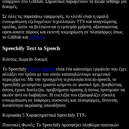
υπάρχουν στο GitHub. Σημαντικά παραμένουν τα locale settings για
δοκιμές.
Σε όλες τις παραπάνω εφαρμογές, το κλειδί είναι η ομαλή
ενσωμάτωση εξελιγμένων τεχνολογιών TTS και αναγνώρισης
ομιλίας, ώστε να βελτιώνεται η εμπειρία χρήστη, αξιοποιώντας
open-source πόρους και εκτενή τεκμηρίωση σε πλατφόρμες όπως
το GitHub και
pub.dev
.
Speechify Text to Speech
Κόστος
: Δωρεάν δοκιμή
Το Speechify
Text to Speech
είναι ένα καινοτόμο εργαλείο που έχει
αλλάξει τον τρόπο με τον οποίο καταναλώνουμε κειμενικό
περιεχόμενο. Με την προηγμένη τεχνολογία text-to-speech, το
Speechify μετατρέπει γραπτό κείμενο σε φυσικό ήχο, βοηθώντας
όσους έχουν δυσλεξία, προβλήματα όρασης ή όσους προτιμούν να
ακούν αντί να διαβάζουν. Η ευελιξία του εξασφαλίζει εύκολη
ενσωμάτωση σε διάφορες συσκευές και πλατφόρμες, δίνοντας
δυνατότητα ακρόασης οπουδήποτε.
Κορυφαία 5 Χαρακτηριστικά Speechify TTS
:
Ποιοτικές Φωνές
: Το Speechify προσφέρει πληθώρα ποιοτικών