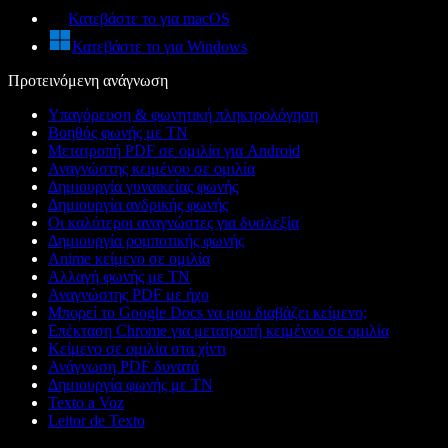
Κατεβάστε το για macOS
Κατεβάστε το για Windows
Προτεινόμενη ανάγνωση
Υπαγόρευση & φωνητική πληκτρολόγηση
Βοηθός φωνής με ΤΝ
Μετατροπή PDF σε ομιλία για Android
Αναγνώστης κειμένου σε ομιλία
Δημιουργία γυναικείας φωνής
Δημιουργία ανδρικής φωνής
Οι καλύτεροι αναγνώστες για δυσλεξία
Δημιουργία ρομποτικής φωνής
Anime κείμενο σε ομιλία
Αλλαγή φωνής με ΤΝ
Αναγνώστης PDF με ήχο
Μπορεί το Google Docs να μου διαβάζει κείμενο;
Επέκταση Chrome για μετατροπή κειμένου σε ομιλία
Κείμενο σε ομιλία στα χίντι
Ανάγνωση PDF δυνατά
Δημιουργία φωνής με ΤΝ
Texto a Voz
Leitor de Texto