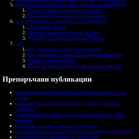
Използване на функции текст към реч на компютър
Основни команди за текст към реч
Разширени функции на текст към реч
Чести проблеми с текст към реч и решения
Проблеми с аудио
Грешки при разпознаване на текст
Speechify — алтернатива на Narrator
ЧЗВ
Има ли Windows 10 текст към реч?
Как се включва текст към реч на компютър?
Какво е текст към реч?
Може ли компютърът да ми прочете текста?
Препоръчани публикации
Как да използвате Speechify за Windows за текст към
говор
Приложение за преобразуване на текст в говор за
Windows
7 приложения за Windows за гласово четене на PDF
файлове
Програми за текст към реч за Windows
Гласовата революция: текст към реч за изтегляне на PC
Как да ползвате Speechify на компютър