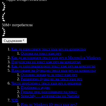
50M+ потребители
Съдържание
Как да използвате текст към реч на компютър
Основи на текст към реч
Как да активирате текст към реч в Microsoft и Windows
Предимства на текст към реч на компютър
Как да персонализирате текст към реч на компютър
Използване на функции текст към реч на компютър
Основни команди за текст към реч
Разширени функции на текст към реч
Чести проблеми с текст към реч и решения
Проблеми с аудио
Грешки при разпознаване на текст
Speechify — алтернатива на Narrator
ЧЗВ
Има ли Windows 10 текст към реч?