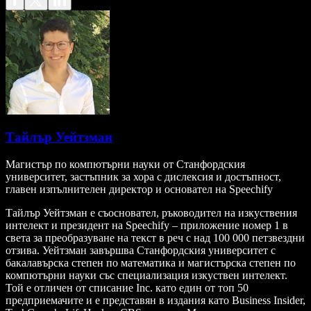
Тайлър Уейтзман
Магистър по компютърни науки от Станфордския
университет, застъпник за хора с дислексия и достъпност,
главен изпълнителен директор и основател на Speechify
Тайлър Уейтзман е съосновател, ръководител на изкуствения
интелект и президент на Speechify – приложение номер 1 в
света за преобразуване на текст в реч с над 100 000 петзвездни
отзива. Уейтзман завършва Станфордския университет с
бакалавърска степен по математика и магистърска степен по
компютърни науки със специализация изкуствен интелект.
Той е отличен от списание Inc. като един от топ 50
предприемачите и е представян в издания като Business Insider,