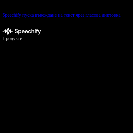
Speechify пуска въвеждане на текст чрез гласова диктовка
Пишете 5× по-бързо с гласово въвеждане
Продукти
Научете повече