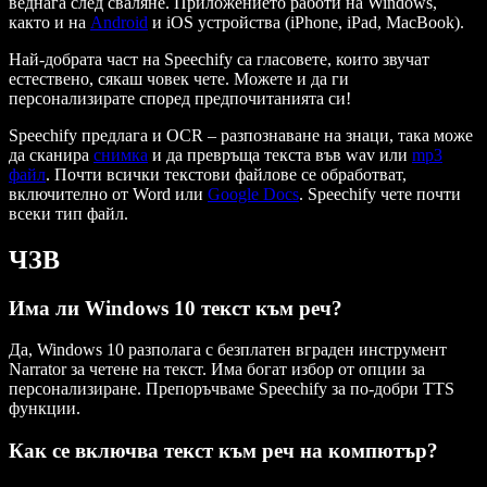
веднага след сваляне. Приложението работи на Windows,
както и на
Android
и iOS устройства (iPhone, iPad, MacBook).
Най-добрата част на Speechify са гласовете, които звучат
естествено, сякаш човек чете. Можете и да ги
персонализирате според предпочитанията си!
Speechify предлага и OCR – разпознаване на знаци, така може
да сканира
снимка
и да превръща текста във wav или
mp3
файл
. Почти всички текстови файлове се обработват,
включително от Word или
Google Docs
. Speechify чете почти
всеки тип файл.
ЧЗВ
Има ли Windows 10 текст към реч?
Да, Windows 10 разполага с безплатен вграден инструмент
Narrator за четене на текст. Има богат избор от опции за
персонализиране. Препоръчваме Speechify за по-добри TTS
функции.
Как се включва текст към реч на компютър?