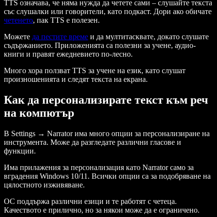
TTS означава, че няма нужда да четете сами – слушайте текста
със слушалки или говорители, като подкаст. Дори ако обичате
четенето
, пак TTS е полезен.
Можете
да пестите време
и да мултитасквате, докато слушате
съдържанието. Приложенията са полезни за учене, аудио-
книги и правят ежедневието по-лесно.
Много хора ползват TTS за учене на език, като слушат
произношенията и следят текста на екрана.
Как да персонализирате текст към реч
на компютър
В Settings → Narrator има много опции за персонализиране на
инструмента. Може да разгледате различни гласове и
функции.
Има прилaжения за персонализация като Narrator само за
вградения Windows 10/11. Всички опции са за подобряване на
цялостното изживяване.
ОС поддържа различни езици и те работят с четеца.
Качеството е прилично, но за някои може да е ограничено.