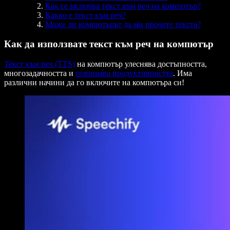
Как се включва текст към реч на компютър?
Какво е текст към реч?
Може ли компютърът да ми прочете текста?
Как да използвате текст към реч на компютър
Текст към реч (TTS)
на компютър улеснява достъпността,
многозадачността и
повишава продуктивността
. Има
различни начини да го включите на компютъра си!