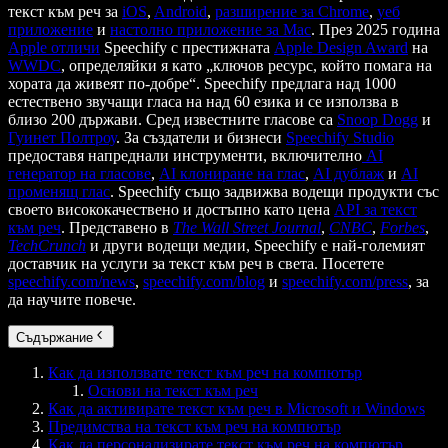
текст към реч за
iOS
,
Android
,
разширение за Chrome
,
уеб
приложение
и
настолно приложение за Mac
. През 2025 година
Apple отличи
Speechify с престижната
Apple Design Award
на
WWDC
, определяйки я като „ключов ресурс, който помага на
хората да живеят по-добре“. Speechify предлага над 1000
естествено звучащи гласа на над 60 езика и се използва в
близо 200 държави. Сред известните гласове са
Snoop Dogg
и
Гуинет Полтроу
. За създатели и бизнеси
Speechify Studio
предоставя напреднали инструменти, включително
AI
генератор на гласове
,
AI клониране на глас
,
AI дублаж
и
AI
променящ глас
. Speechify също задвижва водещи продукти със
своето висококачествено и достъпно като цена
API за текст
към реч
. Представено в
The Wall Street Journal
,
CNBC
,
Forbes
,
TechCrunch
и други водещи медии, Speechify е най-големият
доставчик на услуги за текст към реч в света. Посетете
speechify.com/news
,
speechify.com/blog
и
speechify.com/press
, за
да научите повече.
Съдържание
Как да използвате текст към реч на компютър
Основи на текст към реч
Как да активирате текст към реч в Microsoft и Windows
Предимства на текст към реч на компютър
Как да персонализирате текст към реч на компютър