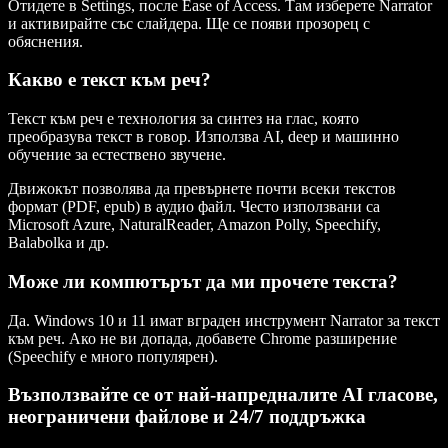
Отидете в Settings, после Ease of Access. Там изберете Narrator
и активирайте със слайдера. Ще се появи прозорец с
обяснения.
Какво е текст към реч?
Текст към реч e технология за синтез на глас, която
преобразува текст в говор. Използва AI, deep и машинно
обучение за естествено звучене.
Движокът позволява да превърнете почти всеки текстов
формат (PDF, epub) в аудио файл. Често използвани са
Microsoft Azure, NaturalReader, Amazon Polly, Speechify,
Balabolka и др.
Може ли компютърът да ми прочете текста?
Да. Windows 10 и 11 имат вграден инструмент Narrator за текст
към реч. Ако не ви допада, добавете Chrome разширение
(Speechify е много популярен).
Възползвайте се от най-напредналите AI гласове,
неограничени файлове и 24/7 поддръжка