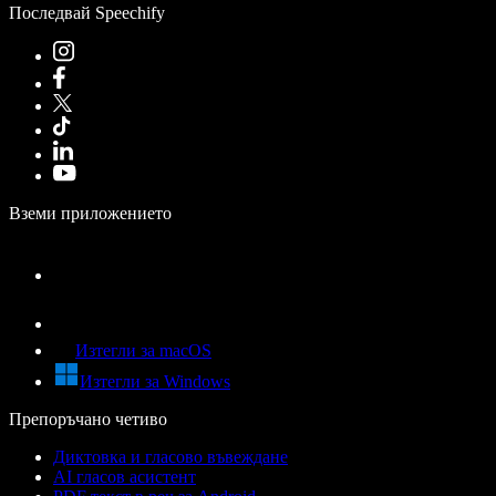
Последвай Speechify
Вземи приложението
Изтегли за macOS
Изтегли за Windows
Препоръчано четиво
Диктовка и гласово въвеждане
AI гласов асистент