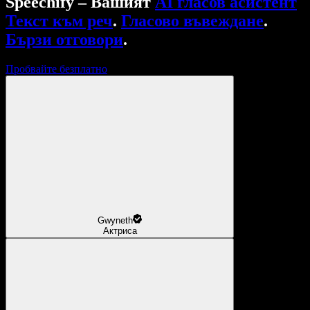
Speechify – Вашият
AI гласов асистент
Текст към реч
.
Гласово въвеждане
.
Бързи отговори
.
Пробвайте безплатно
Gwyneth
Актриса