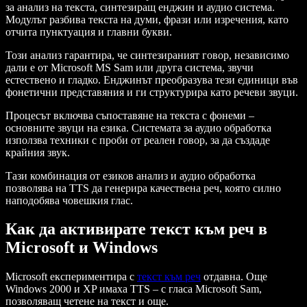
за анализ на текста, синтезиращ енджин и аудио система.
Модулът разбива текста на думи, фрази или изречения, като
отчита пунктуация и главни букви.
Този анализ гарантира, че синтезираният говор, независимо
дали е от Microsoft MS Sam или друга система, звучи
естествено и гладко. Енджинът преобразува тези единици във
фонетични представяния и ги структурира като речеви звуци.
Процесът включва съпоставяне на текста с фонеми –
основните звуци на езика. Системата за аудио обработка
използва техники с проби от реален говор, за да създаде
крайния звук.
Тази комбинация от езиков анализ и аудио обработка
позволява на TTS да генерира качествена реч, която силно
наподобява човешкия глас.
Как да активирате текст към реч в
Microsoft и Windows
Microsoft експериментира с
текст към реч
отдавна. Още
Windows 2000 и XP имаха TTS – с гласа Microsoft Sam,
позволяващ четене на текст и още.