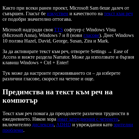
Както при всеки ранен проект, Microsoft Sam беше далеч от
съвършен. Гласът бе
изкуствен
и качеството на
текст към реч
се подобри значително оттогава.
Microsoft надгради своя
TTS
софтуер с Windows Vista
(Microsoft Anna), Windows 7 и 8 (нови
гласове
). Днес Windows
10 ползва Hazel, David, George, Susan, Zira и Mark.
За да активирате текст към реч, отворете Settings → Ease of
Access и вижте раздела Narrator. Може да използвате и бързия
клавиш Windows + Ctrl + Enter!
Тук може да настроите преживяването си – да изберете
различни гласове, скорост на четене и още.
Предимства на текст към реч на
компютър
Текст към реч помага да преодолеете различни трудности в
ежедневието. Някои хора
имат затруднения с четенето
,
включително
дислексия
,
ADHD
и увреждания като
зрителни
проблеми
.