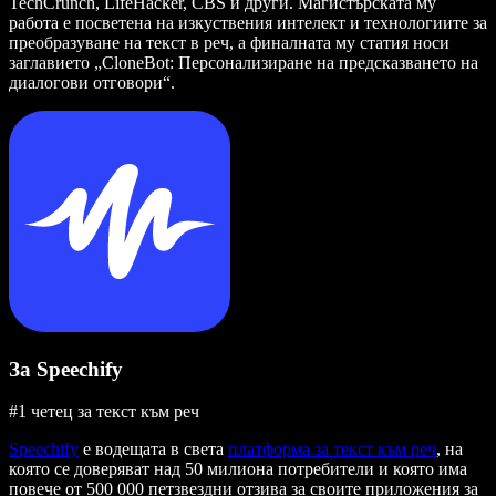
TechCrunch, LifeHacker, CBS и други. Магистърската му
работа е посветена на изкуствения интелект и технологиите за
преобразуване на текст в реч, а финалната му статия носи
заглавието „CloneBot: Персонализиране на предсказването на
диалогови отговори“.
За Speechify
#1 четец за текст към реч
Speechify
е водещата в света
платформа за текст към реч
, на
която се доверяват над 50 милиона потребители и която има
повече от 500 000 петзвездни отзива за своите приложения за