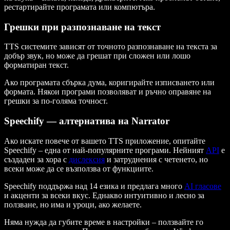
рестартирайте програмата или компютъра.
Грешки при разпознаване на текст
TTS системите зависят от точното разпознаване на текста за
добър звук, но може да грешат при сложен или лошо
форматиран текст.
Ако програмата сбърка дума, коригирайте изписването или
формата. Някои програми позволяват и ръчно оправяне на
грешки за по-голяма точност.
Speechify — алтернатива на Narrator
Ако искате повече от вашето TTS приложение, опитайте
Speechify – една от най-популярните програми. Нейният
API
е
създаден за хора с
дислексия
и затруднения с четенето, но
всеки може да се възползва от функциите.
Speechify поддържа над 14 езика и предлага много
AI гласове
и акценти за всеки вкус. Еднакво интуитивно и лесно за
ползване, но има и уроци, ако желаете.
Няма нужда да губите време в настройки – ползвайте го