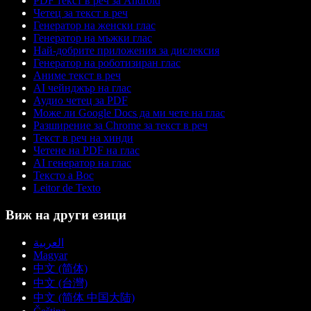
PDF текст в реч за Android
Четец за текст в реч
Генератор на женски глас
Генератор на мъжки глас
Най-добрите приложения за дислексия
Генератор на роботизиран глас
Аниме текст в реч
AI чейнджър на глас
Аудио четец за PDF
Може ли Google Docs да ми чете на глас
Разширение за Chrome за текст в реч
Текст в реч на хинди
Четене на PDF на глас
AI генератор на глас
Тексто а Вос
Leitor de Texto
Виж на други езици
العربية
Magyar
中文 (简体)
中文 (台灣)
中文 (简体 中国大陆)