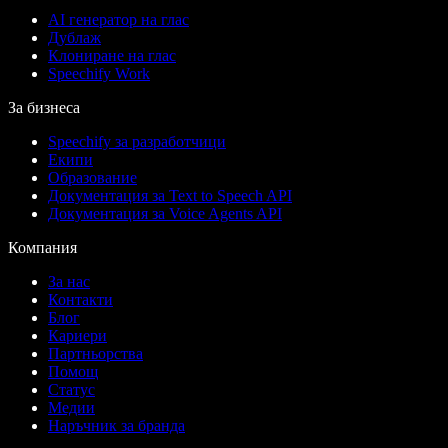
AI генератор на глас
Дублаж
Клониране на глас
Speechify Work
За бизнеса
Speechify за разработчици
Екипи
Образование
Документация за Text to Speech API
Документация за Voice Agents API
Компания
За нас
Контакти
Блог
Кариери
Партньорства
Помощ
Статус
Медии
Наръчник за бранда