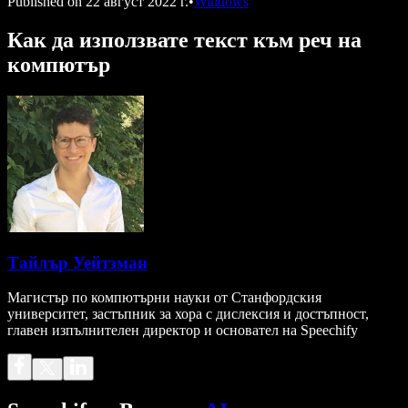
Published on
22 август 2022 г.
•
Windows
Как да използвате текст към реч на
компютър
Тайлър Уейтзман
Магистър по компютърни науки от Станфордския
университет, застъпник за хора с дислексия и достъпност,
главен изпълнителен директор и основател на Speechify