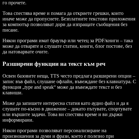
го прочете.
Това спестява време и помага да откриете грешки, които
иначе може да пропуснете. Безплатните текстови приложения
за компютър позволяват дори да изпращате съобщения без
писане.
Някои програми имат браузър или четец за PDF/книги – така
може да отваряте и слушате статии, книги, блог постове, без
да натоварвате очите.
Разширени функции на текст към реч
Освен базовите неща, TTS често предлага разширени опции –
запис във файл, слушане офлайн, въвеждане без клавиатура. С
функция „type and speak“ може да въвеждате текст и без
клавиши.
Може да запишете интересна статия като аудио файл и да я
слушате по-късно в движение – докато пътувате, спортувате
или вършите задачи. Това ви спестява време и ви държи
информирани.
Някои програми позволяват персонализиране на
произношения за думи и фрази, което е полезно при