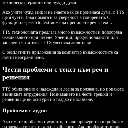
технически термини или чужди думи.
Ако учите чужд език и не знаете как се произнася дума, с TTS
ще я чуете. Това помага и за увереност в говоренето. С
функцията speech to text може да препишете реч в текст.
TTS технологията предлага много възможности и подобрява
изживяването при четене. Ученици, професионалисти или
запалени читатели – TTS улеснява живота ви.
С безплатните приложения за компютър възможностите са
почти неограничени.
Чести проблеми с текст към реч и
решения
TTS обикновено е надеждна и лесна за ползване, но понякога
възникват затруднения. Познаването на чести грешки и
решения ще ви осигури по-гладко използване.
Проблеми с аудио
Ако имате проблеми с аудиото, първо проверете настройките
на звука – силата, изхода, драйверите. Ако проблемът остане,