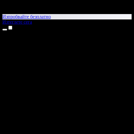
Изпробвайте безплатно
Изтеглете сега
Продукти
Текст в реч
Приложения за iPhone и iPad
Приложение за Android
Разширение за Chrome
Разширение за Edge
Уеб приложение
Приложение за Mac
Приложение за Windows