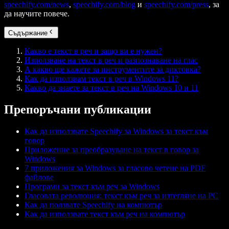
speechify.com/news
,
speechify.com/blog
и
speechify.com/press
, за
да научите повече.
Съдържание
Какво е текст в реч и защо ви е нужен?
Използване на текст в реч и разпознаване на глас
А какво ще кажете за инструментите за диктовка?
Как да използвам текст в реч в Windows 11?
Какво да знаете за текст в реч на Windows 10 и 11
Препоръчани публикации
Как да използвате Speechify за Windows за текст към
говор
Приложение за преобразуване на текст в говор за
Windows
7 приложения за Windows за гласово четене на PDF
файлове
Програми за текст към реч за Windows
Гласовата революция: текст към реч за изтегляне на PC
Как да ползвате Speechify на компютър
Как да използвате текст към реч на компютър