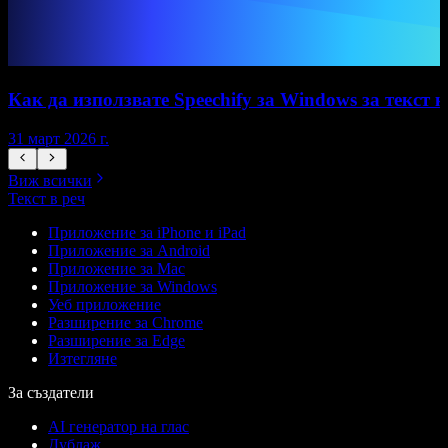
Как да използвате Speechify за Windows за текст 
31 март 2026 г.
1
Виж всички
Текст в реч
Приложение за iPhone и iPad
Приложение за Android
Приложение за Mac
Приложение за Windows
Уеб приложение
Разширение за Chrome
Разширение за Edge
Изтегляне
За създатели
AI генератор на глас
Дублаж