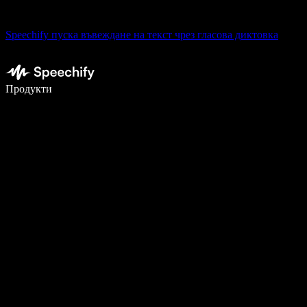
Speechify пуска въвеждане на текст чрез гласова диктовка
Пишете 5× по-бързо с гласово въвеждане
Продукти
Научете повече