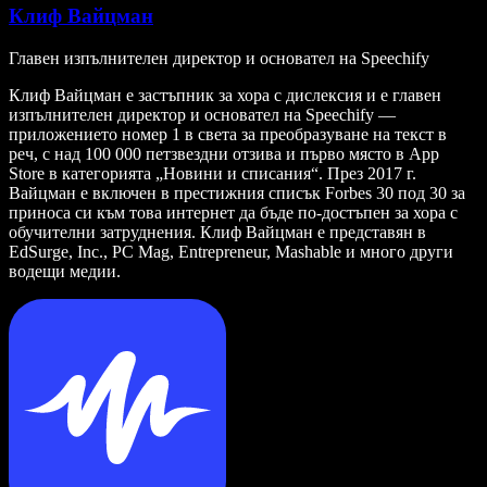
Клиф Вайцман
Главен изпълнителен директор и основател на Speechify
Клиф Вайцман е застъпник за хора с дислексия и е главен
изпълнителен директор и основател на Speechify —
приложението номер 1 в света за преобразуване на текст в
реч, с над 100 000 петзвездни отзива и първо място в App
Store в категорията „Новини и списания“. През 2017 г.
Вайцман е включен в престижния списък Forbes 30 под 30 за
приноса си към това интернет да бъде по-достъпен за хора с
обучителни затруднения. Клиф Вайцман е представян в
EdSurge, Inc., PC Mag, Entrepreneur, Mashable и много други
водещи медии.