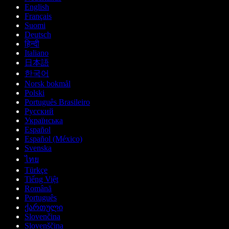
English
Français
Suomi
Deutsch
हिन्दी
Italiano
日本語
한국어
Norsk bokmål
Polski
Português Brasileiro
Русский
Українська
Español
Español (México)
Svenska
ไทย
Türkçe
Tiếng Việt
Română
Português
ქართული
Slovenčina
Slovenščina