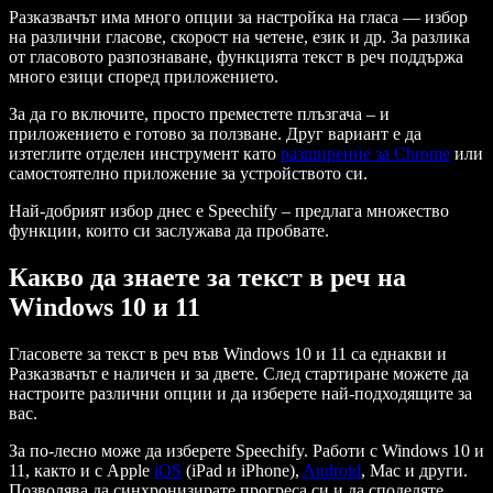
Разказвачът има много опции за настройка на гласа — избор
на различни гласове, скорост на четене, език и др. За разлика
от гласовото разпознаване, функцията текст в реч поддържа
много езици според приложението.
За да го включите, просто преместете плъзгача – и
приложението е готово за ползване. Друг вариант е да
изтеглите отделен инструмент като
разширение за Chrome
или
самостоятелно приложение за устройството си.
Най-добрият избор днес е Speechify – предлага множество
функции, които си заслужава да пробвате.
Какво да знаете за текст в реч на
Windows 10 и 11
Гласовете за текст в реч във Windows 10 и 11 са еднакви и
Разказвачът е наличен и за двете. След стартиране можете да
настроите различни опции и да изберете най-подходящите за
вас.
За по-лесно може да изберете Speechify. Работи с Windows 10 и
11, както и с Apple
iOS
(iPad и iPhone),
Android
, Mac и други.
Позволява да синхронизирате прогреса си и да споделяте