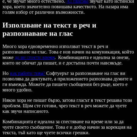
е, че звучат много естествено.
AI гласове
звучат като истински
хора, което значително повишава качеството. На пазара има
голям избор от различни възможности.
Използване на текст в реч и
разпознаване на глас
Много хора едновременно използват текст в реч и
разпознаване на глас. Това е нов начин на комуникация, който
може
да ви спести време
. Комбинацията е идеална за онези,
които не обичат да пишат, и е достъпна почти навсякъде.
Но
как работи това?
Софтуерът за разпознаване на глас ви
позволява да диктувате, а приложението разпознава думите и
ги въвежда. Можете да пишете съобщения без ръце, което е
много удобно.
Някои хора не пишат бързо, затова гласът в текст решава този
проблем. Щом сте готови, чрез текст в реч можете да чуете
как звучи написаното.
Комбинацията е идеална за спестяване на време или за да
чуете своето съобщение. Това е и добър начин за корекция на
текста, тъй като ще чуете всички грешки.