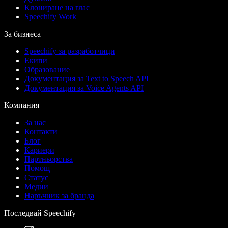
Клониране на глас
Speechify Work
За бизнеса
Speechify за разработчици
Екипи
Образование
Документация за Text to Speech API
Документация за Voice Agents API
Компания
За нас
Контакти
Блог
Кариери
Партньорства
Помощ
Статус
Медии
Наръчник за бранда
Последвай Speechify