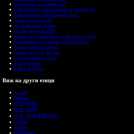
Генератор на мъжки глас
Най-добрите приложения за дислексия
Генератор на роботизиран глас
Аниме текст в реч
AI чейнджър на глас
Аудио четец за PDF
Може ли Google Docs да ми чете на глас
Разширение за Chrome за текст в реч
Текст в реч на хинди
Четене на PDF на глас
AI генератор на глас
Тексто а Вос
Leitor de Texto
Виж на други езици
العربية
Magyar
中文 (简体)
中文 (台灣)
中文 (简体 中国大陆)
Čeština
Dansk
Nederlands