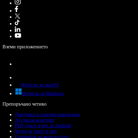
Вземи приложението
Изтегли за macOS
Изтегли за Windows
Препоръчано четиво
Диктовка и гласово въвеждане
AI гласов асистент
PDF текст в реч за Android
Четец за текст в реч
Генератор на женски глас