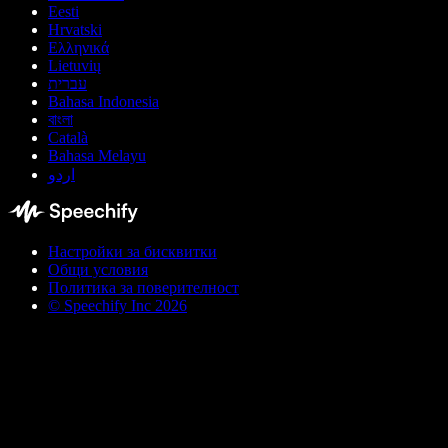
Eesti
Hrvatski
Ελληνικά
Lietuvių
עברית
Bahasa Indonesia
বাংলা
Català
Bahasa Melayu
اردو
Настройки за бисквитки
Общи условия
Политика за поверителност
© Speechify Inc 2026