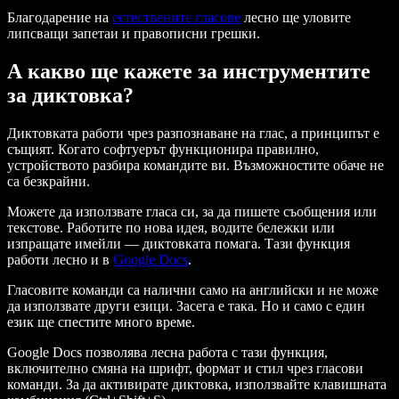
Благодарение на
естествените гласове
лесно ще уловите
липсващи запетаи и правописни грешки.
А какво ще кажете за инструментите
за диктовка?
Диктовката работи чрез разпознаване на глас, а принципът е
същият. Когато софтуерът функционира правилно,
устройството разбира командите ви. Възможностите обаче не
са безкрайни.
Можете да използвате гласа си, за да пишете съобщения или
текстове. Работите по нова идея, водите бележки или
изпращате имейли — диктовката помага. Тази функция
работи лесно и в
Google Docs
.
Гласовите команди са налични само на английски и не може
да използвате други езици. Засега е така. Но и само с един
език ще спестите много време.
Google Docs позволява лесна работа с тази функция,
включително смяна на шрифт, формат и стил чрез гласови
команди. За да активирате диктовка, използвайте клавишната