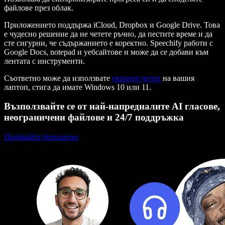
файлове през облак.
Приложението поддържа iCloud, Dropbox и Google Drive. Това
е чудесно решение да не четете ръчно, да пестите време и да
сте сигурни, че съдържанието е коректно. Speechify работи с
Google Docs, notepad и уебсайтове и може да се добави към
лентата с инструменти.
Съответно може да използвате
екранен четец
на вашия
лаптоп, стига да имате Windows 10 или 11.
Възползвайте се от най-напредналите AI гласове,
неограничени файлове и 24/7 поддръжка
Пробвайте безплатно