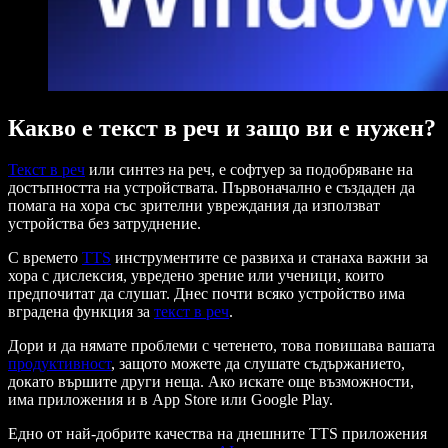
Какво е текст в реч и защо ви е нужен?
Текст в реч
или синтез на реч, е софтуер за подобряване на
достъпността на устройствата. Първоначално е създаден да
помага на хора със зрителни увреждания да използват
устройства без затруднение.
С времето
TTS
инструментите се развиха и станаха важни за
хора с дислексия, увредено зрение или ученици, които
предпочитат да слушат. Днес почти всяко устройство има
вградена функция за
текст в реч
.
Дори и да нямате проблеми с четенето, това повишава вашата
продуктивност
, защото можете да слушате съдържанието,
докато вършите други неща. Ако искате още възможности,
има приложения и в App Store или Google Play.
Едно от най-добрите качества на днешните TTS приложения