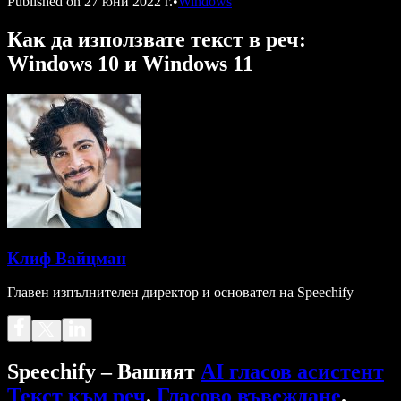
Published on
27 юни 2022 г.
•
Windows
Как да използвате текст в реч:
Windows 10 и Windows 11
Клиф Вайцман
Главен изпълнителен директор и основател на Speechify
Speechify – Вашият
AI гласов асистент
Текст към реч
.
Гласово въвеждане
.