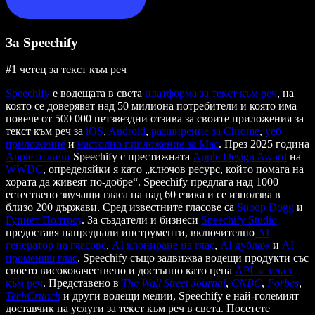
За Speechify
#1 четец за текст към реч
Speechify
е водещата в света
платформа за текст към реч
, на
която се доверяват над 50 милиона потребители и която има
повече от 500 000 петзвездни отзива за своите приложения за
текст към реч за
iOS
,
Android
,
разширение за Chrome
,
уеб
приложение
и
настолно приложение за Mac
. През 2025 година
Apple отличи
Speechify с престижната
Apple Design Award
на
WWDC
, определяйки я като „ключов ресурс, който помага на
хората да живеят по-добре“. Speechify предлага над 1000
естествено звучащи гласа на над 60 езика и се използва в
близо 200 държави. Сред известните гласове са
Snoop Dogg
и
Гуинет Полтроу
. За създатели и бизнеси
Speechify Studio
предоставя напреднали инструменти, включително
AI
генератор на гласове
,
AI клониране на глас
,
AI дублаж
и
AI
променящ глас
. Speechify също задвижва водещи продукти със
своето висококачествено и достъпно като цена
API за текст
към реч
. Представено в
The Wall Street Journal
,
CNBC
,
Forbes
,
TechCrunch
и други водещи медии, Speechify е най-големият
доставчик на услуги за текст към реч в света. Посетете