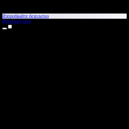
Изпробвайте безплатно
Изтеглете сега
Продукти
Текст в реч
Приложения за iPhone и iPad
Приложение за Android
Разширение за Chrome
Разширение за Edge
Уеб приложение
Приложение за Mac
Приложение за Windows