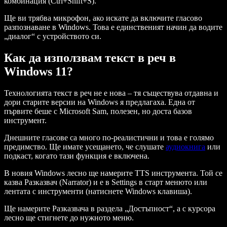
комбинация (Ctrl+Shift+S).
Ще ви трябва микрофон, ако искате да включите гласово
разпознаване в Windows. Това е единственият начин да водите
„диалог“ с устройството си.
Как да използвам текст в реч в
Windows 11?
Технологията текст в реч не е нова – тя съществува отдавна и
дори старите версии на Windows я предлагаха. Една от
първите беше с Microsoft Sam, полезен, но доста базов
инструмент.
Днешните гласове са много по-реалистични и това е голямо
предимство. Ще имате усещането, че слушате
аудиокнига
или
подкаст, когато тази функция е включена.
В новия Windows лесно ще намерите TTS инструмента. Той се
казва Разказвач (Narrator) и е в Settings в старт менюто или
лентата с инструменти (натиснете Windows клавиша).
Ще намерите Разказвача в раздела „Достъпност“, а с курсора
лесно ще стигнете до нужното меню.