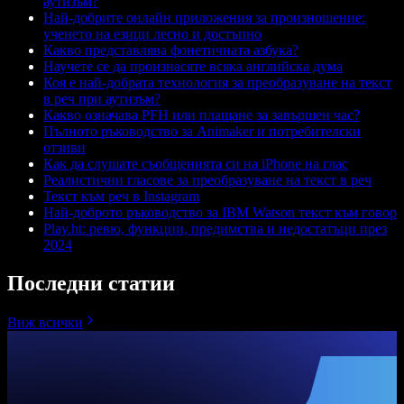
аутизъм?
Най-добрите онлайн приложения за произношение:
ученето на езици лесно и достъпно
Какво представлява фонетичната азбука?
Научете се да произнасяте всяка английска дума
Коя е най-добрата технология за преобразуване на текст
в реч при аутизъм?
Какво означава PFH или плащане за завършен час?
Пълното ръководство за Animaker и потребителски
отзиви
Как да слушате съобщенията си на iPhone на глас
Реалистични гласове за преобразуване на текст в реч
Текст към реч в Instagram
Най-доброто ръководство за IBM Watson текст към говор
Play.ht: ревю, функции, предимства и недостатъци през
2024
Последни статии
Виж всички