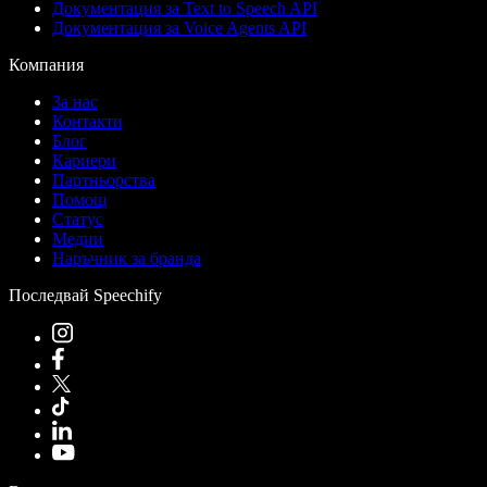
Документация за Text to Speech API
Документация за Voice Agents API
Компания
За нас
Контакти
Блог
Кариери
Партньорства
Помощ
Статус
Медии
Наръчник за бранда
Последвай Speechify