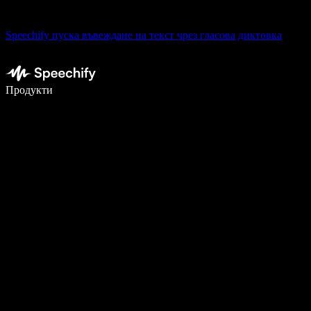
Speechify пуска въвеждане на текст чрез гласова диктовка
Пишете 5× по-бързо с гласово въвеждане
Продукти
Научете повече