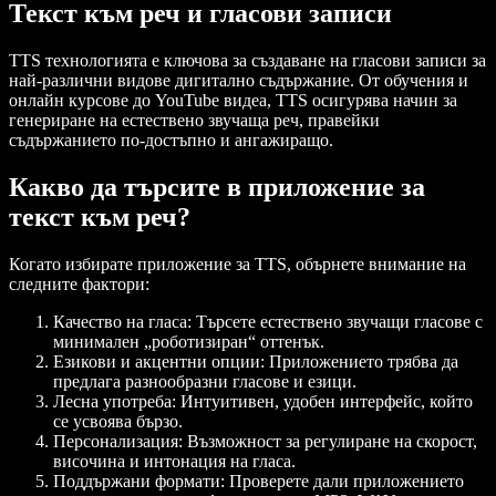
Текст към реч и гласови записи
TTS технологията е ключова за създаване на гласови записи за
най-различни видове дигитално съдържание. От обучения и
онлайн курсове до YouTube видеа, TTS осигурява начин за
генериране на естествено звучаща реч, правейки
съдържанието по-достъпно и ангажиращо.
Какво да търсите в приложение за
текст към реч?
Когато избирате приложение за TTS, обърнете внимание на
следните фактори:
Качество на гласа
: Търсете естествено звучащи гласове с
минимален „роботизиран“ оттенък.
Езикови и акцентни опции
: Приложението трябва да
предлага разнообразни гласове и езици.
Лесна употреба
: Интуитивен, удобен интерфейс, който
се усвоява бързо.
Персонализация
: Възможност за регулиране на скорост,
височина и интонация на гласа.
Поддържани формати
: Проверете дали приложението