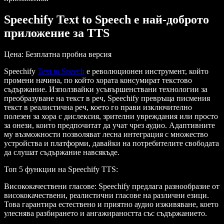
Speechify Text to Speech е най-доброто
приложение за TTS
Цена
: Безплатна пробна версия
Speechify
Text to Speech
е революционен инструмент, който
промени начина, по който хората консумират текстово
съдържание. Използвайки усъвършенствани технологии за
преобразуване на текст в реч, Speechify превръща писмения
текст в реалистична реч, което го прави изключително
полезен за хора с дислексия, зрителни увреждания или просто
за онези, които предпочитат да учат чрез аудио. Адаптивните
му възможности позволяват лесна интеграция с множество
устройства и платформи, давайки на потребителите свободата
да слушат съдържание навсякъде.
Топ 5 функции на Speechify TTS
:
Висококачествени гласове
: Speechify предлага разнообразие от
висококачествени, реалистични гласове на различни езици.
Това гарантира естествено и приятно аудио изживяване, което
улеснява разбирането и ангажираността със съдържанието.