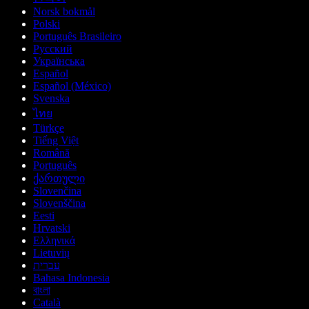
Norsk bokmål
Polski
Português Brasileiro
Русский
Українська
Español
Español (México)
Svenska
ไทย
Türkçe
Tiếng Việt
Română
Português
ქართული
Slovenčina
Slovenščina
Eesti
Hrvatski
Ελληνικά
Lietuvių
עברית
Bahasa Indonesia
বাংলা
Català