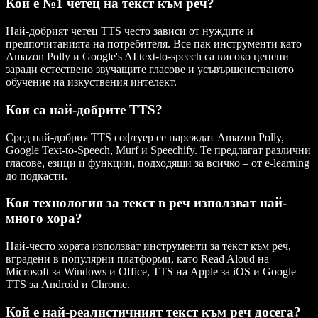
Кой е №1 четец на текст към реч?
Най-добрият четец TTS често зависи от нуждите и
предпочитанията на потребителя. Все пак инструменти като
Amazon Polly и Google's AI text-to-speech са високо ценени
заради естествено звучащите гласове и усъвършенстваното
обучение на изкуствения интелект.
Кои са най-добрите TTS?
Сред най-добрия TTS софтуер се нареждат Amazon Polly,
Google Text-to-Speech, Murf и Speechify. Те предлагат различни
гласове, езици и функции, подходящи за всичко – от e-learning
до подкасти.
Коя технология за текст в реч използват най-
много хора?
Най-често хората използват инструменти за текст към реч,
вградени в популярни платформи, като Read Aloud на
Microsoft за Windows и Office, TTS на Apple за iOS и Google
TTS за Android и Chrome.
Кой е най-реалистичният текст към реч досега?