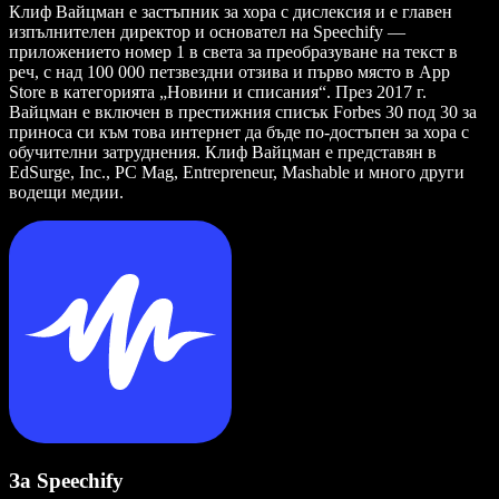
Клиф Вайцман е застъпник за хора с дислексия и е главен
изпълнителен директор и основател на Speechify —
приложението номер 1 в света за преобразуване на текст в
реч, с над 100 000 петзвездни отзива и първо място в App
Store в категорията „Новини и списания“. През 2017 г.
Вайцман е включен в престижния списък Forbes 30 под 30 за
приноса си към това интернет да бъде по-достъпен за хора с
обучителни затруднения. Клиф Вайцман е представян в
EdSurge, Inc., PC Mag, Entrepreneur, Mashable и много други
водещи медии.
За Speechify