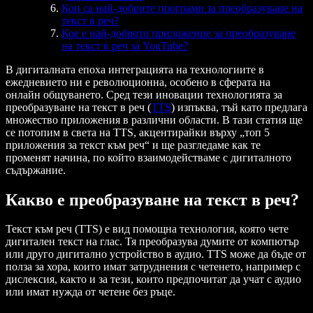
Кои са най-добрите програми за преобразуване на
текст в реч?
Кое е най-доброто приложение за преобразуване
на текст в реч за YouTube?
В дигиталната епоха интеграцията на технологиите в
ежедневието ни е революционна, особено в сферата на
онлайн общуването. Сред тези иновации технологията за
преобразуване на текст в реч (
TTS
) изпъква, тъй като предлага
множество приложения в различни области. В тази статия ще
се потопим в света на TTS, акцентирайки върху „топ 5
приложения за текст към реч“ и ще разгледаме как те
променят начина, по който взаимодействаме с дигиталното
съдържание.
Какво е преобразуване на текст в реч?
Текст към реч (TTS) е вид помощна технология, която чете
дигитален текст на глас. Тя преобразува думите от компютър
или друго дигитално устройство в аудио. TTS може да бъде от
полза за хора, които имат затруднения с четенето, например с
дислексия, както и за тези, които предпочитат да учат с аудио
или имат нужда от четене без ръце.