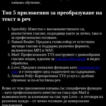
езиково обучение.
Топ 5 приложения за преобразуване на
текст в реч
Speechify
: Известно с висококачествените си,
реалистични гласове, подходящи както за лично, така и
за професионално ползване.
Natural Reader
: Предлага голям избор от естествено
звучащи гласове и поддържа различни формати,
включително MP3 и WAV.
Murf
: Професионален TTS инструмент с разнообразни
гласови опции, идеален за
гласово озвучаване
и видео
обработка.
Lovo
: Предлага уникални функции като
клоноване на
глас
и е популярен сред създателите на съдържание.
Amazon Polly
: Корпоративна TTS услуга с дълбоко
обучение за по-естествена реч.
Всяко от тези приложения изпъква със специфични функции
– като професионалното качество на гласа при Murf и
възможностите за клоноване на глас при Lovo – и отговаря на
различни нужди – от лично ползване до комерсиални
приложения.