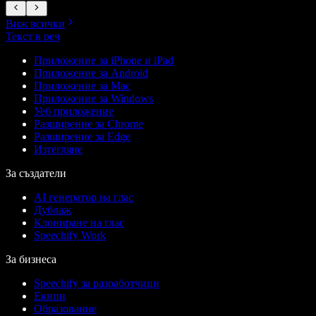
Виж всички
Текст в реч
Приложение за iPhone и iPad
Приложение за Android
Приложение за Mac
Приложение за Windows
Уеб приложение
Разширение за Chrome
Разширение за Edge
Изтегляне
За създатели
AI генератор на глас
Дублаж
Клониране на глас
Speechify Work
За бизнеса
Speechify за разработчици
Екипи
Образование