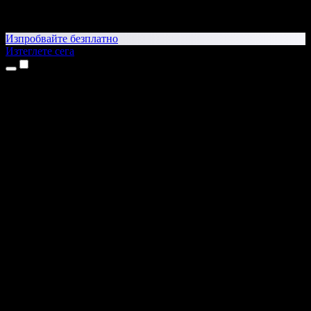
Изпробвайте безплатно
Изтеглете сега
Продукти
Текст в реч
Приложения за iPhone и iPad
Приложение за Android
Разширение за Chrome
Разширение за Edge
Уеб приложение
Приложение за Mac
Приложение за Windows