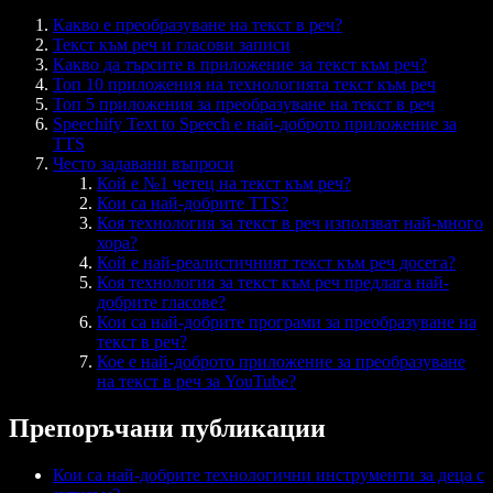
Какво е преобразуване на текст в реч?
Текст към реч и гласови записи
Какво да търсите в приложение за текст към реч?
Топ 10 приложения на технологията текст към реч
Топ 5 приложения за преобразуване на текст в реч
Speechify Text to Speech е най-доброто приложение за
TTS
Често задавани въпроси
Кой е №1 четец на текст към реч?
Кои са най-добрите TTS?
Коя технология за текст в реч използват най-много
хора?
Кой е най-реалистичният текст към реч досега?
Коя технология за текст към реч предлага най-
добрите гласове?
Кои са най-добрите програми за преобразуване на
текст в реч?
Кое е най-доброто приложение за преобразуване
на текст в реч за YouTube?
Препоръчани публикации
Кои са най-добрите технологични инструменти за деца с