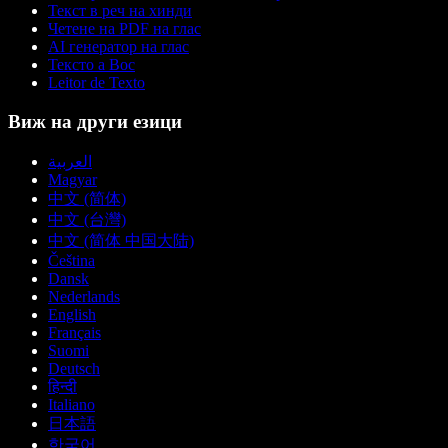
Текст в реч на хинди
Четене на PDF на глас
AI генератор на глас
Тексто а Вос
Leitor de Texto
Виж на други езици
العربية
Magyar
中文 (简体)
中文 (台灣)
中文 (简体 中国大陆)
Čeština
Dansk
Nederlands
English
Français
Suomi
Deutsch
हिन्दी
Italiano
日本語
한국어