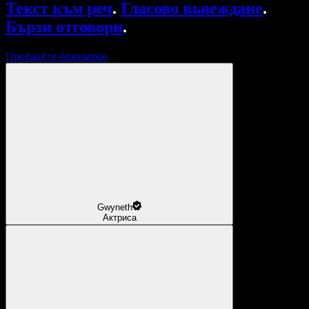
Текст към реч
.
Гласово въвеждане
.
Бързи отговори
.
Пробвайте безплатно
Gwyneth
Актриса