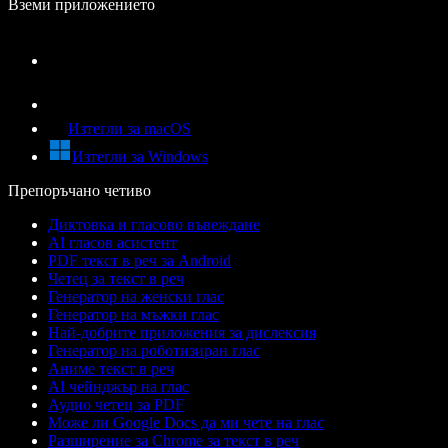
Вземи приложението
Изтегли за macOS
Изтегли за Windows
Препоръчано четиво
Диктовка и гласово въвеждане
AI гласов асистент
PDF текст в реч за Android
Четец за текст в реч
Генератор на женски глас
Генератор на мъжки глас
Най-добрите приложения за дислексия
Генератор на роботизиран глас
Аниме текст в реч
AI чейнджър на глас
Аудио четец за PDF
Може ли Google Docs да ми чете на глас
Разширение за Chrome за текст в реч