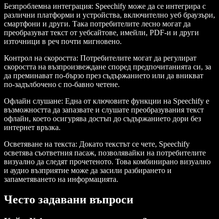
Безпроблемна интеграция
: Speechify може да се интегрира с
различни платформи и устройства, включително уеб браузъри,
смартфони и други. Така потребителите лесно могат да
преобразуват текст от уебсайтове, имейли, PDF-и и други
източници в реч почти мигновено.
Контрол на скоростта
: Потребителите могат да регулират
скоростта на възпроизвеждане според предпочитанията си, за
да преминават по-бързо през съдържанието или да вникват
по-задълбочено с по-бавно четене.
Офлайн слушане
: Една от ключовите функции на Speechify е
възможността да запазвате и слушате преобразувания текст
офлайн, което осигурява достъп до съдържанието дори без
интернет връзка.
Осветяване на текста
: Докато текстът се чете, Speechify
осветява съответния пасаж, позволявайки на потребителите
визуално да следят прочетеното. Това комбинирано визуално
и аудио възприятие може да засили разбирането и
запаметяването на информацията.
Често задавани въпроси