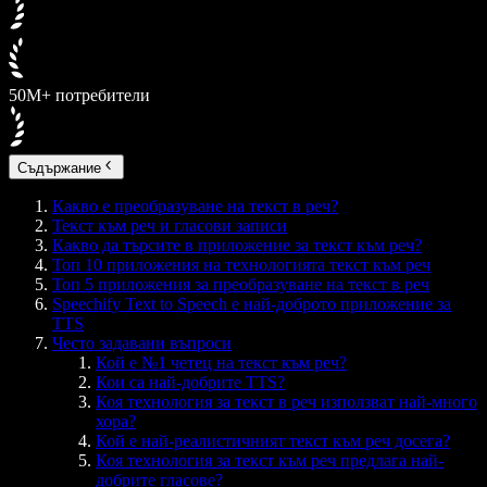
50M+ потребители
Съдържание
Какво е преобразуване на текст в реч?
Текст към реч и гласови записи
Какво да търсите в приложение за текст към реч?
Топ 10 приложения на технологията текст към реч
Топ 5 приложения за преобразуване на текст в реч
Speechify Text to Speech е най-доброто приложение за
TTS
Често задавани въпроси
Кой е №1 четец на текст към реч?
Кои са най-добрите TTS?
Коя технология за текст в реч използват най-много
хора?
Кой е най-реалистичният текст към реч досега?
Коя технология за текст към реч предлага най-
добрите гласове?