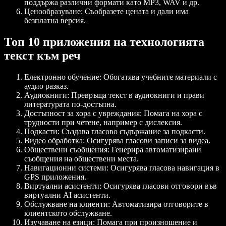
поддържа различни формати като MP3, WAV и др.
Ценообразуване
: Съобразете цената и дали има
безплатна версия.
Топ 10 приложения на технологията
текст към реч
Електронно обучение
: Обогатява учебните материали с
аудио разказ.
Аудиокниги
: Превръща текст в аудиокниги и прави
литературата по-достъпна.
Достъпност за хора с увреждания
: Помага на хора с
трудности при четене, например с дислексия.
Подкасти
: Създава гласово съдържание за подкасти.
Видео обработка
: Осигурява гласови записи за видеа.
Обществени съобщения
: Генерира автоматизирани
съобщения на обществени места.
Навигационни системи
: Осигурява гласова навигация в
GPS приложения.
Виртуални асистенти
: Осигурява гласови отговори във
виртуални AI асистенти.
Обслужване на клиенти
: Автоматизира отговорите в
клиентското обслужване.
Изучаване на езици
: Помага при произношение и