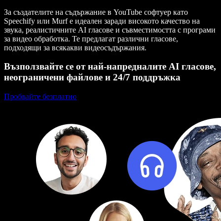
За създателите на съдържание в YouTube софтуер като
Speechify или Murf е идеален заради високото качество на
звука, реалистичните AI гласове и съвместимостта с програми
за видео обработка. Те предлагат различни гласове,
подходящи за всякакви видеосъдържания.
Възползвайте се от най-напредналите AI гласове,
неограничени файлове и 24/7 поддръжка
Пробвайте безплатно