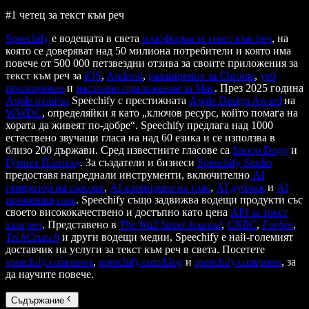
#1 четец за текст към реч
Speechify
е водещата в света
платформа за текст към реч
, на
която се доверяват над 50 милиона потребители и която има
повече от 500 000 петзвездни отзива за своите приложения за
текст към реч за
iOS
,
Android
,
разширение за Chrome
,
уеб
приложение
и
настолно приложение за Mac
. През 2025 година
Apple отличи
Speechify с престижната
Apple Design Award
на
WWDC
, определяйки я като „ключов ресурс, който помага на
хората да живеят по-добре“. Speechify предлага над 1000
естествено звучащи гласа на над 60 езика и се използва в
близо 200 държави. Сред известните гласове са
Snoop Dogg
и
Гуинет Полтроу
. За създатели и бизнеси
Speechify Studio
предоставя напреднали инструменти, включително
AI
генератор на гласове
,
AI клониране на глас
,
AI дублаж
и
AI
променящ глас
. Speechify също задвижва водещи продукти със
своето висококачествено и достъпно като цена
API за текст
към реч
. Представено в
The Wall Street Journal
,
CNBC
,
Forbes
,
TechCrunch
и други водещи медии, Speechify е най-големият
доставчик на услуги за текст към реч в света. Посетете
speechify.com/news
,
speechify.com/blog
и
speechify.com/press
, за
да научите повече.
Съдържание