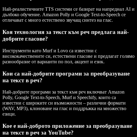
Най-реалистичните TTS системи се базират на напреднал AI и
дълбоко обучение. Amazon Polly и Google Text-to-Speech се
отличават с много естествено звучащ синтез на глас.
Коя технология за текст към реч предлага най-
добрите гласове?
Инструменти като Murf и Lovo са известни с
висококачествените си, естествени гласове и предлагат голямо
разнообразие от варианти по пол, акцент и език.
Кои са най-добрите програми за преобразуване
на текст в реч?
Най-добрите програми за текст към реч включват Amazon
Polly, Google Text-to-Speech, Murf и Speechify, които са
известни с широките си възможности – различни формати
(WAV, MP3), клоноване на глас и поддръжка на множество
езици.
Кое е най-доброто приложение за преобразуване
на текст в реч за YouTube?