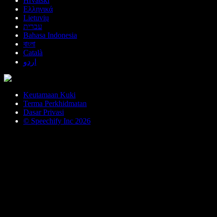
Hrvatski
Ελληνικά
Lietuvių
עברית
Bahasa Indonesia
বাংলা
Català
اردو
Keutamaan Kuki
Terma Perkhidmatan
Dasar Privasi
© Speechify Inc 2026