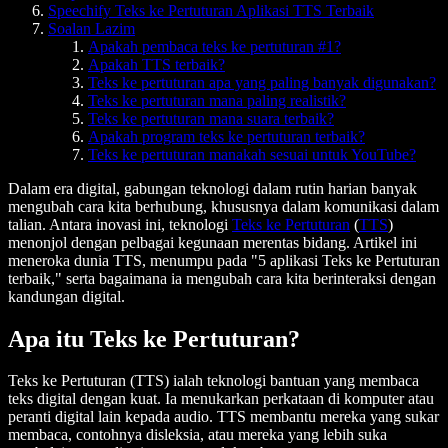
Speechify Teks ke Pertuturan Aplikasi TTS Terbaik
Soalan Lazim
Apakah pembaca teks ke pertuturan #1?
Apakah TTS terbaik?
Teks ke pertuturan apa yang paling banyak digunakan?
Teks ke pertuturan mana paling realistik?
Teks ke pertuturan mana suara terbaik?
Apakah program teks ke pertuturan terbaik?
Teks ke pertuturan manakah sesuai untuk YouTube?
Dalam era digital, gabungan teknologi dalam rutin harian banyak
mengubah cara kita berhubung, khususnya dalam komunikasi dalam
talian. Antara inovasi ini, teknologi
Teks ke Pertuturan
(
TTS
)
menonjol dengan pelbagai kegunaan merentas bidang. Artikel ini
meneroka dunia TTS, menumpu pada "5 aplikasi Teks ke Pertuturan
terbaik," serta bagaimana ia mengubah cara kita berinteraksi dengan
kandungan digital.
Apa itu Teks ke Pertuturan?
Teks ke Pertuturan (TTS) ialah teknologi bantuan yang membaca
teks digital dengan kuat. Ia menukarkan perkataan di komputer atau
peranti digital lain kepada audio. TTS membantu mereka yang sukar
membaca, contohnya disleksia, atau mereka yang lebih suka