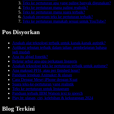
Teks ke pertuturan apa yang paling banyak digunakan?
Teks ke pertuturan mana paling realistik?
Teks ke pertuturan mana suara terbaik?
Apakah program teks ke pertuturan terbaik?
Teks ke pertuturan manakah sesuai untuk YouTube?
Pos Disyorkan
Apakah alat teknologi terbaik untuk kanak-kanak autistik?
Aplikasi sebutan terbaik dalam talian: pembelajaran bahasa
jadi mudah
Apa itu abjad fonetik?
Belajar sebut apa-apa perkataan Inggeris
Apakah teknologi teks ke pertuturan terbaik untuk autisme?
Apa maksud PFH, atau per finished hour?
Panduan lengkap Animaker & ulasan
Cara Dengar Mesej iPhone dengan Kuat
Suara teks-ke-pertuturan yang realistik
Teks ke pertuturan untuk Instagram
Panduan terbaik IBM Watson text to speech
Play.ht: ulasan, ciri, kelebihan & kekurangan 2024
Blog Terkini