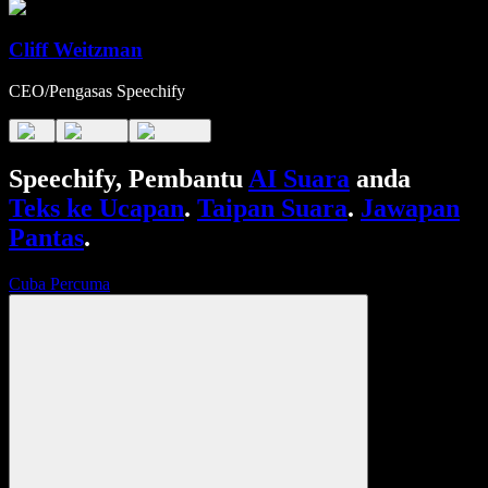
Cliff Weitzman
CEO/Pengasas Speechify
Speechify, Pembantu
AI Suara
anda
Teks ke Ucapan
.
Taipan Suara
.
Jawapan
Pantas
.
Cuba Percuma