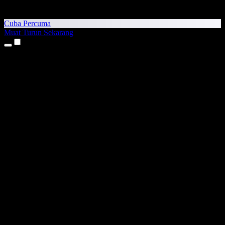
Cuba Percuma
Muat Turun Sekarang
Produk
Teks kepada Pertuturan
Aplikasi iPhone & iPad
Aplikasi Android
Sambungan Chrome
Sambungan Edge
Aplikasi Web
Aplikasi Mac
Aplikasi Windows
Penjana Suara AI
Suara Latar (Voice Over)
Alih Suara
Klon Suara (Voice Cloning)
Studio Suara