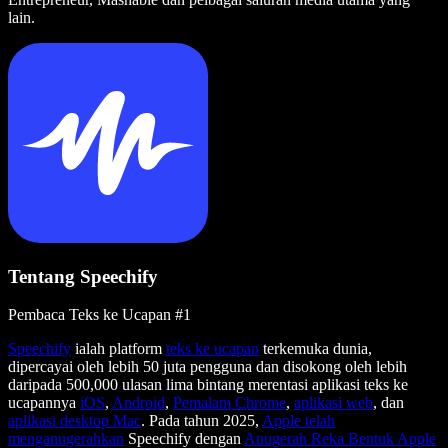
lain.
Tentang Speechify
Pembaca Teks ke Ucapan #1
Speechify
ialah platform
teks ke ucapan
terkemuka dunia,
dipercayai oleh lebih 50 juta pengguna dan disokong oleh lebih
daripada 500,000 ulasan lima bintang merentasi aplikasi teks ke
ucapannya
iOS
,
Android
,
Pemalam Chrome
,
aplikasi web
, dan
aplikasi desktop Mac
. Pada tahun 2025,
Apple telah
menganugerahkan
Speechify dengan
Anugerah Reka Bentuk Apple