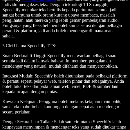
individu mengakses teks. Dengan teknologi TTS canggih,
Speechify menukar teks bertulis kepada pertuturan semula jadi,
sangat berguna untuk orang kurang upaya membaca, masalah
penglihatan, atau mereka yang lebih gemar pembelajaran audio.
Fungsinya yang fleksibel membolehkan ia serasi dengan pelbagai
peranti & platform, jadi anda boleh mendengar di mana-mana
sahaja.
5 Ciri Utama Speechify TTS
:
Suara Berkualiti Tinggi
: Speechify menawarkan pelbagai suara
semula jadi dalam banyak bahasa. Ini memberi pengalaman
mendengar yang natural, mudah difahami dan menyeronokkan.
Integrasi Mudah
: Speechify boleh digunakan pada pelbagai platform
& peranti seperti pelayar web, telefon pintar dan sebagainya. Anda
boleh tukar teks daripada laman web, emel, PDF & sumber lain
kepada ucapan dengan pantas.
Kawalan Kelajuan
: Pengguna boleh melaras kelajuan main balik,
sama ada mahu imbas kandungan dengan cepat atau mendengar
secara perlahan.
Dengar Secara Luar Talian
: Salah satu ciri utama Speechify ialah
keupayaan menyimpan & mendengar teks yang sudah ditukar tanpa