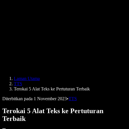
Kisah Pengguna
Baca Google Docs dengan Kuat
Kajian Kes B2B
Penukar Suara AI
Ulasan
Aplikasi yang Membacakan Teks
Media
Bacakan untuk Saya
Pembaca Teks kepada Pertuturan
Enterprise
Speechify untuk Enterprise & EDU
Speechify untuk Kebolehcapaian di Tempat Kerja
Speechify untuk DSA
Ejen Suara SIMBA
Laman Utama
Speechify untuk Pembangun
TTS
Terokai 5 Alat Teks ke Pertuturan Terbaik
Diterbitkan pada
1 November 2023
•
TTS
Terokai 5 Alat Teks ke Pertuturan
Terbaik