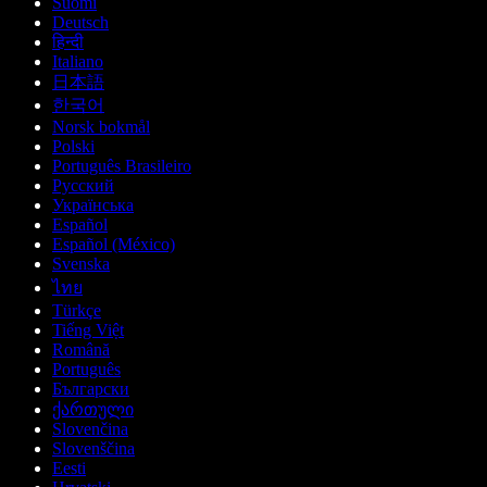
Suomi
Deutsch
हिन्दी
Italiano
日本語
한국어
Norsk bokmål
Polski
Português Brasileiro
Русский
Українська
Español
Español (México)
Svenska
ไทย
Türkçe
Tiếng Việt
Română
Português
Български
ქართული
Slovenčina
Slovenščina
Eesti