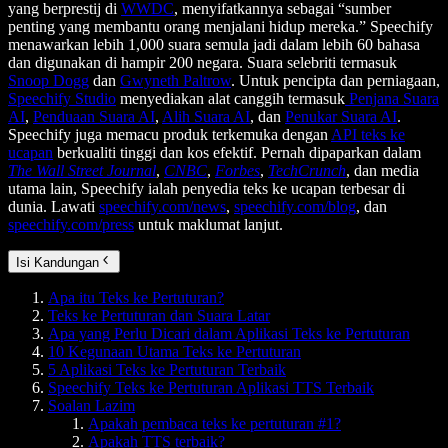
yang berprestij di
WWDC
, menyifatkannya sebagai “sumber
penting yang membantu orang menjalani hidup mereka.” Speechify
menawarkan lebih 1,000 suara semula jadi dalam lebih 60 bahasa
dan digunakan di hampir 200 negara. Suara selebriti termasuk
Snoop Dogg
dan
Gwyneth Paltrow
. Untuk pencipta dan perniagaan,
Speechify Studio
menyediakan alat canggih termasuk
Penjana Suara
AI
,
Penduaan Suara AI
,
Alih Suara AI
, dan
Penukar Suara AI
.
Speechify juga memacu produk terkemuka dengan
API teks ke
ucapan
berkualiti tinggi dan kos efektif. Pernah dipaparkan dalam
The Wall Street Journal
,
CNBC
,
Forbes
,
TechCrunch
, dan media
utama lain, Speechify ialah penyedia teks ke ucapan terbesar di
dunia. Lawati
speechify.com/news
,
speechify.com/blog
, dan
speechify.com/press
untuk maklumat lanjut.
Isi Kandungan
Apa itu Teks ke Pertuturan?
Teks ke Pertuturan dan Suara Latar
Apa yang Perlu Dicari dalam Aplikasi Teks ke Pertuturan
10 Kegunaan Utama Teks ke Pertuturan
5 Aplikasi Teks ke Pertuturan Terbaik
Speechify Teks ke Pertuturan Aplikasi TTS Terbaik
Soalan Lazim
Apakah pembaca teks ke pertuturan #1?
Apakah TTS terbaik?