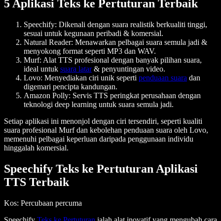
5 Aplikasi Teks ke Pertuturan Terbaik
Speechify
: Dikenali dengan suara realistik berkualiti tinggi,
sesuai untuk kegunaan peribadi & komersial.
Natural Reader
: Menawarkan pelbagai suara semula jadi &
menyokong format seperti MP3 dan WAV.
Murf
: Alat TTS profesional dengan banyak pilihan suara,
ideal untuk
suara latar
& penyuntingan video.
Lovo
: Menyediakan ciri unik seperti
penduaan suara
dan
digemari pencipta kandungan.
Amazon Polly
: Servis TTS peringkat perusahaan dengan
teknologi deep learning untuk suara semula jadi.
Setiap aplikasi ini menonjol dengan ciri tersendiri, seperti kualiti
suara profesional Murf dan kebolehan penduaan suara oleh Lovo,
memenuhi pelbagai keperluan daripada penggunaan individu
hinggalah komersial.
Speechify Teks ke Pertuturan Aplikasi
TTS Terbaik
Kos
: Percubaan percuma
Speechify
Teks ke Pertuturan
ialah alat inovatif yang mengubah cara