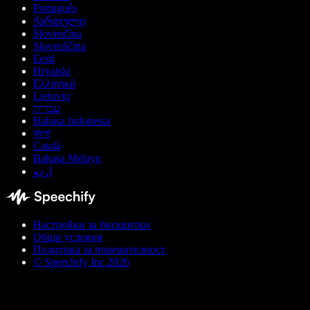
Português
ქართული
Slovenčina
Slovenščina
Eesti
Hrvatski
Ελληνικά
Lietuvių
עברית
Bahasa Indonesia
বাংলা
Català
Bahasa Melayu
اردو
Настройки за бисквитки
Общи условия
Политика за поверителност
© Speechify Inc 2026