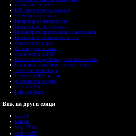
AI гласов асистент
PDF текст в реч за Android
Четец за текст в реч
Генератор на женски глас
Генератор на мъжки глас
Най-добрите приложения за дислексия
Генератор на роботизиран глас
Аниме текст в реч
AI чейнджър на глас
Аудио четец за PDF
Може ли Google Docs да ми чете на глас
Разширение за Chrome за текст в реч
Текст в реч на хинди
Четене на PDF на глас
AI генератор на глас
Тексто а Вос
Leitor de Texto
Виж на други езици
العربية
Magyar
中文 (简体)
中文 (台灣)