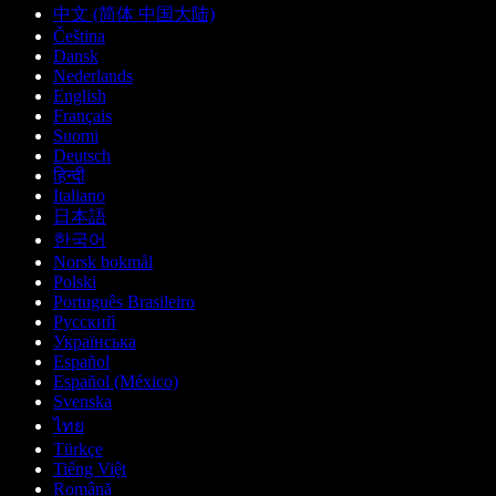
中文 (简体 中国大陆)
Čeština
Dansk
Nederlands
English
Français
Suomi
Deutsch
हिन्दी
Italiano
日本語
한국어
Norsk bokmål
Polski
Português Brasileiro
Русский
Українська
Español
Español (México)
Svenska
ไทย
Türkçe
Tiếng Việt
Română