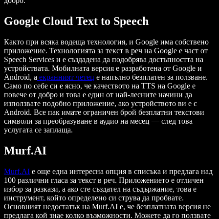
добро.
Google Cloud Text to Speech
Както при всяка водеща технология, и Google има собствено
приложение. Технологията за текст в реч на Google е част от
Speech Services и е създадена да подобрява достъпността на
устройствата. Мобилната версия е разработена от Google и
Android, а
екранният четец
е напълно безплатен за ползване.
Само по себе си е ясно, че качеството на TTS на Google е
повече от добро и това е един от най-лесните начини да
използвате подобно приложение, ако устройството ви е с
Android. Все пак имате ограничен брой безплатни текстови
символи за преобразуване в аудио на месец — след това
услугата се заплаща.
Murf.AI
Murf.AI
е още една интересна опция в списъка и предлага над
100 различни гласа за текст в реч. Приложението е отличен
избор за разкази, а ако сте създател на съдържание, това е
инструмент, който определено си струва да пробвате.
Основният недостатък на Murf.AI е, че безплатната версия не
предлага кой знае колко възможности. Можете да го ползвате