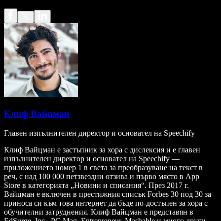
Клиф Вайцман
Главен изпълнителен директор и основател на Speechify
Клиф Вайцман е застъпник за хора с дислексия и е главен
изпълнителен директор и основател на Speechify —
приложението номер 1 в света за преобразуване на текст в
реч, с над 100 000 петзвездни отзива и първо място в App
Store в категорията „Новини и списания“. През 2017 г.
Вайцман е включен в престижния списък Forbes 30 под 30 за
приноса си към това интернет да бъде по-достъпен за хора с
обучителни затруднения. Клиф Вайцман е представян в
EdSurge, Inc., PC Mag, Entrepreneur, Mashable и много други