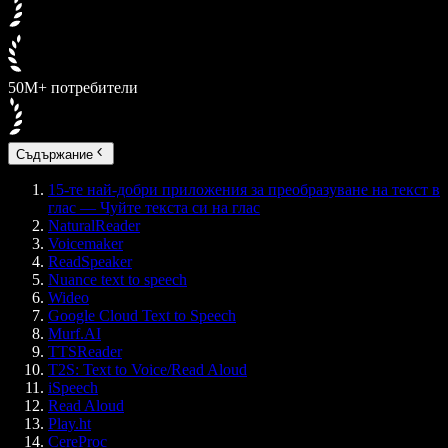
50M+ потребители
Съдържание
15-те най-добри приложения за преобразуване на текст в
глас — Чуйте текста си на глас
NaturalReader
Voicemaker
ReadSpeaker
Nuance text to speech
Wideo
Google Cloud Text to Speech
Murf.AI
TTSReader
T2S: Text to Voice/Read Aloud
iSpeech
Read Aloud
Play.ht
CereProc