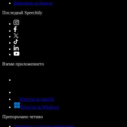
Наръчник за бранда
Последвай Speechify
Вземи приложението
Изтегли за macOS
Изтегли за Windows
Препоръчано четиво
Диктовка и гласово въвеждане