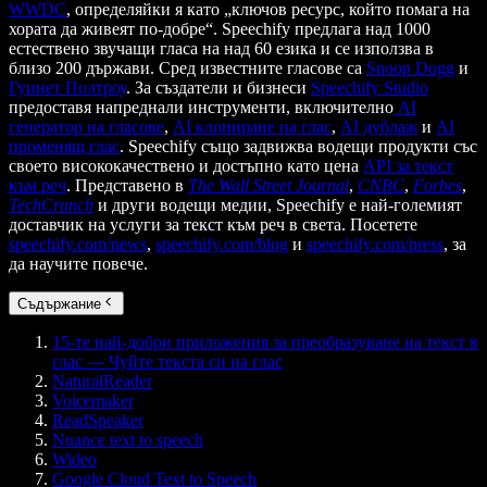
WWDC
, определяйки я като „ключов ресурс, който помага на
хората да живеят по-добре“. Speechify предлага над 1000
естествено звучащи гласа на над 60 езика и се използва в
близо 200 държави. Сред известните гласове са
Snoop Dogg
и
Гуинет Полтроу
. За създатели и бизнеси
Speechify Studio
предоставя напреднали инструменти, включително
AI
генератор на гласове
,
AI клониране на глас
,
AI дублаж
и
AI
променящ глас
. Speechify също задвижва водещи продукти със
своето висококачествено и достъпно като цена
API за текст
към реч
. Представено в
The Wall Street Journal
,
CNBC
,
Forbes
,
TechCrunch
и други водещи медии, Speechify е най-големият
доставчик на услуги за текст към реч в света. Посетете
speechify.com/news
,
speechify.com/blog
и
speechify.com/press
, за
да научите повече.
Съдържание
15-те най-добри приложения за преобразуване на текст в
глас — Чуйте текста си на глас
NaturalReader
Voicemaker
ReadSpeaker
Nuance text to speech
Wideo
Google Cloud Text to Speech