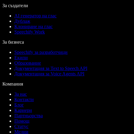
За създатели
AI генератор на глас
Дублаж
Клониране на глас
Speechify Work
За бизнеса
Speechify за разработчици
Екипи
Образование
Документация за Text to Speech API
Документация за Voice Agents API
Компания
За нас
Контакти
Блог
Кариери
Партньорства
Помощ
Статус
Медии