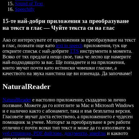
Sound of Text
Speechify
15-те най-добри приложения за преобразуване
на текст в глас — Чуйте текста си на глас
Ако се интересувате от приложения за преобразуване на текст
в глас, познати още като
text to speech
приложения, тук ще
откриете списък с най-добрите
TTS
инструменти в момента.
Всяко от тях предлага нещо свое, така че лесно ще намерите
най-подходящото за вас. Ще попаднете и на приложения,
които звучат почти като истински човешки гласове, а
качеството на звука наистина ще ви изненада. Да започваме!
NaturalReader
NaturalReader
е настолно приложение, създадено за лично
ползване. Можете да го изтеглите за Mac и Microsoft Windows
и е налично както с абонамент, така и във безплатна версия.
Гласовете звучат доста естествено, а приложението е чудесен
помощник за учене. Моторът за преобразуване в реч работи
отлично с почти всеки тип текст и може да го използвате за
уеб страници, PDF файлове, документи, имейли
и каквото
още се сетите.