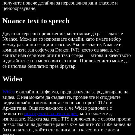
получите повече детайли за персонализирани гласове и
ценообразуване.
Nuance text to speech
Друго интересно приложение, което може да разгледате, е
Nuance. Може да го използвате онлайн, като имате избор
между различни езици и гласове. Ако не знаете, Nuance е
компанията зад софтуера Dragon IVR, което означава, че
екипът има сериозен опит в тази сфера — затова и качеството
и дизайнът са на много високо ниво. Приложението може да
се използва безплатно през браузър.
Wideo
Wideo
е онлайн платформа, предназначена за редактиране на
видеа. С нея можете да създавате, променяте и споделяте
видеа онлайн, а компанията е основана през 2012 г. в
Аржентина. Още по-важното е, че Wideo разполага с
безплатен
инструмент за текст в реч
, който можете да
използвате. Идеята зад това TTS приложение е съвсем проста:
позволява ви да добавяте разказ към вашите YouTube видеа на
базата на текст, който сте написали, а качеството е доста