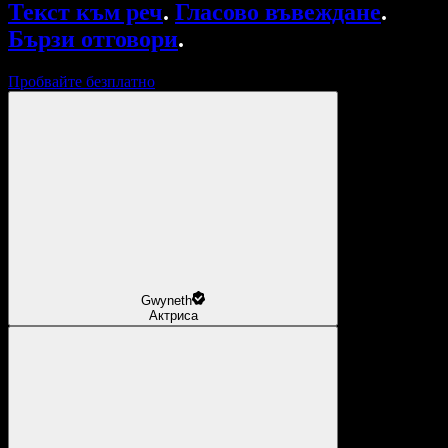
Текст към реч
.
Гласово въвеждане
.
Бързи отговори
.
Пробвайте безплатно
Gwyneth
Актриса