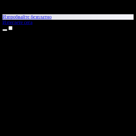
Изпробвайте безплатно
Изтеглете сега
Продукти
Текст в реч
Приложения за iPhone и iPad
Приложение за Android
Разширение за Chrome
Разширение за Edge
Уеб приложение
Приложение за Mac
Приложение за Windows