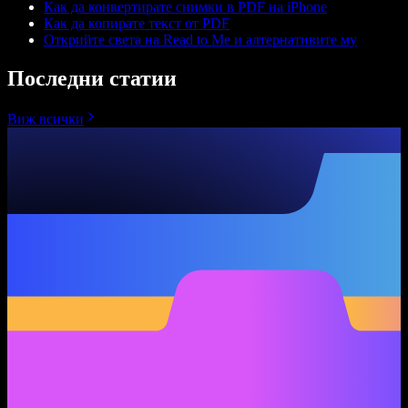
Как да конвертирате снимки в PDF на iPhone
Как да копирате текст от PDF
Открийте света на Read to Me и алтернативите му
Последни статии
Виж всички