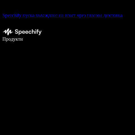
Speechify пуска въвеждане на текст чрез гласова диктовка
Пишете 5× по-бързо с гласово въвеждане
Продукти
Научете повече