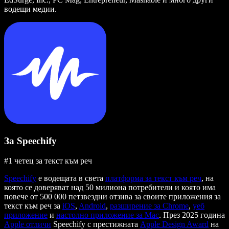
водещи медии.
За Speechify
#1 четец за текст към реч
Speechify
е водещата в света
платформа за текст към реч
, на
която се доверяват над 50 милиона потребители и която има
повече от 500 000 петзвездни отзива за своите приложения за
текст към реч за
iOS
,
Android
,
разширение за Chrome
,
уеб
приложение
и
настолно приложение за Mac
. През 2025 година
Apple отличи
Speechify с престижната
Apple Design Award
на