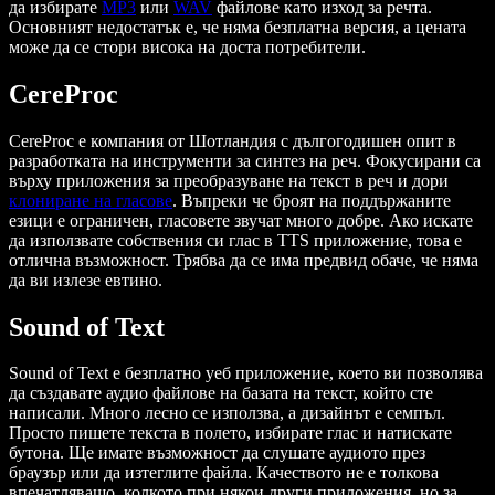
да избирате
MP3
или
WAV
файлове като изход за речта.
Основният недостатък е, че няма безплатна версия, а цената
може да се стори висока на доста потребители.
CereProc
CereProc е компания от Шотландия с дългогодишен опит в
разработката на инструменти за синтез на реч. Фокусирани са
върху приложения за преобразуване на текст в реч и дори
клониране на гласове
. Въпреки че броят на поддържаните
езици е ограничен, гласовете звучат много добре. Ако искате
да използвате собствения си глас в TTS приложение, това е
отлична възможност. Трябва да се има предвид обаче, че няма
да ви излезе евтино.
Sound of Text
Sound of Text е безплатно уеб приложение, което ви позволява
да създавате аудио файлове на базата на текст, който сте
написали. Много лесно се използва, а дизайнът е семпъл.
Просто пишете текста в полето, избирате глас и натискате
бутона. Ще имате възможност да слушате аудиото през
браузър или да изтеглите файла. Качеството не е толкова
впечатляващо, колкото при някои други приложения, но за