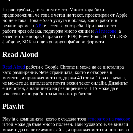
Първо трябва да изясним името. Много хора биха
предположили, че това е четец на текст, проектиран от Apple,
но не е така. Това е SaaS услуга в облака, която работи в
реално време, а
API
е лесен за употреба. Приложението
работи чрез облака, поддържа много езици и
AI гласове
, а
качеството е добро. Справя се с PDF, PowerPoint, HTML, RSS
фийдове, SDK и още куп други файлови формати.
Read Aloud
Read Aloud
работи с Google Chrome и може да се инсталира
като разширение. Чете страницата, която е отворена в
момента, а приложението поддържа 40 езика. Това означава,
че можете да използвате почти всеки текст онлайн. Дизайнът
е изчистен, а наличието на разширение за TTS може да е
изключително удобно за много потребители.
Play.ht
Play.ht е компанията, която е създала този
генератор на гласове
и той може да бъде много полезен. Най-хубавото е, че винаги
можете да свалите аудио файла, а приложението ви позволява