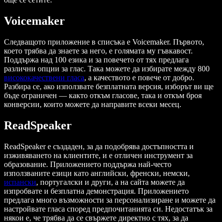
Voicemaker
Следващото приложение в списъка е Voicemaker. Първото,
което трябва да знаете за него, е голямата му гъвкавост.
Поддържа над 100 езика и за повечето от тях предлага
различни опции за глас. Така можете да избирате между 800
висококачествени гласа
, а качеството е повече от добро.
Разбира се, ако използвате безплатната версия, изборът ви ще
бъде ограничен — както откъм гласове, така и откъм броя
конверсии, които можете да направите всеки месец.
ReadSpeaker
ReadSpeaker е създаден, за да подобрява достъпността и
изживяването на клиентите, и е отличен инструмент за
образование. Приложението поддържа най-често
използваните езици като английски, френски, немски,
испански
, португалски и други, а на сайта можете да
изпробвате и безплатна демонстрация. Приложението
предлага много възможности за персонализиране и можете да
настройвате гласа според предпочитанията си. Недостатък за
някои е, че трябва да се свържете директно с тях, за да