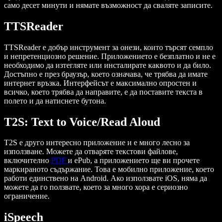
само десет минути и нямате възможност да сваляте записите.
TTSReader
TTSReader е добър инструмент за онези, които търсят семпло
и непретенциозно решение. Приложението е безплатно и не е
необходимо да изтегляте или инсталирате каквото и да било.
Достъпно е през браузър, което означава, че трябва да имате
интернет връзка. Интерфейсът е максимално опростен и
всичко, което трябва да направите, е да поставите текста в
полето и да натиснете бутона.
T2S: Text to Voice/Read Aloud
T2S е друго интересно приложение и е много лесно за
използване. Можете да отваряте текстови файлове,
включително
PDF
и ePub, а приложението ще ви прочете
маркираното съдържание. Това е мобилно приложение, което
работи единствено на Android. Ако използвате iOS, няма да
можете да го ползвате, което за много хора е сериозно
ограничение.
iSpeech