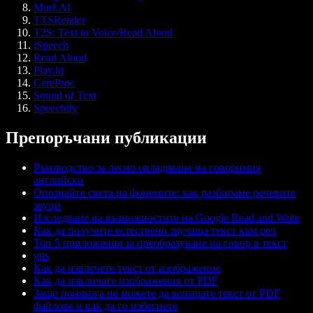
Murf.AI
TTSReader
T2S: Text to Voice/Read Aloud
iSpeech
Read Aloud
Play.ht
CereProc
Sound of Text
Speechify
Препоръчани публикации
Ръководство за лесно овладяване на говоримия
английски
Опознайте света на фонемите: как разбираме речевите
звуци
Изследване на възможностите на Google Read and Write
Как да получите естествено звучаща текст към реч
Топ 5 приложения за преобразуване на говор в текст
gtts
Как да извлечете текст от изображение
Как да извличате изображения от PDF
Защо понякога не можете да копирате текст от PDF
файлове и как да го избегнете