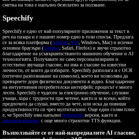
сметка на това е напълно безплатно за ползване.
Speechify
Speechify е едно от най-популярните приложения за текст в
реч на пазара и е нашият номер едно в този списък. Предлага
се за всяка платформа (
Android
,
iOS
, Windows, Mac) и всички
основни браузъри (
Chrome
, Safari, Firefox) и звучи страхотно
благодарение на усъвършенстваното машинно обучение и AI
технологията. Получавате не само персонализирани и
естествено звучащи гласове, но има и гласове на известни
личности, от които да избирате. Speechify разполага и с OCR
(оптично разпознаване на символи), което ви позволява да
превърнете дори физически документи в аудио. Благодарение
на интуитивния потребителски интерфейс процесът е много
лесен. Speechify е чудесен за електронно обучение, слухови
учащи, хора с трудности при четене, както и за всеки, който
предпочита да слуша, вместо да чете, или иска да повиши
продуктивността си чрез мултитаскинг. Още един голям плюс
е, че Speechify има напълно
безплатна
версия, както и
премиум вариант
с още много страхотни TTS функции.
Възползвайте се от най-напредналите AI гласове,